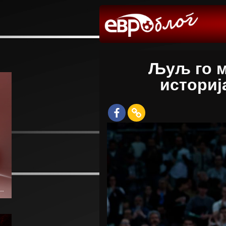
Љуљ го м
историј