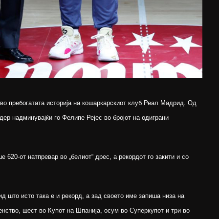
о пребогатата историја на кошаркарскиот клуб Реал Мадрид. Од
дер надминувајќи го Фелипе Рејес во бројот на одиграни
 620-от натпревар во „белиот“ дрес, а рекордот го закити и со
д што исто така е и рекорд, а зад своето име запиша низа на
нство, шест во Купот на Шпанија, осум во Суперкупот и три во