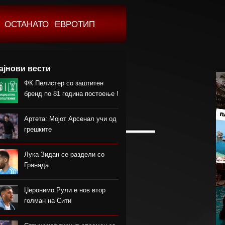
ОСТАНАТО
ЕВРОТИП
ајнови вести
ФК Пелистер со заштитен
бренд по 81 година постоење !
Артета: Мојот Арсенал учи од
грешките
Лука Зидан се раздели со
Гранада
Џеронимо Рули е нов втор
голман на Сити