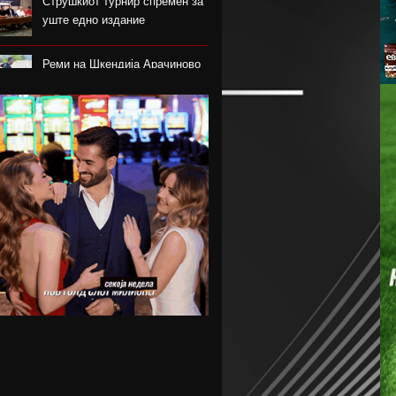
Струшкиот турнир спремен за
уште едно издание
Реми на Шкендија Арачиново
и Силекс на воведот во
второто коло на ПМФЛ
Јунајтед позајми два свои
голови
Пеп Чаварија од Рајо пред
потпис со Челзи
Рајндерс е приоритет на Јуве
во летниот преоден рок
Феликс Нмеча е замената за
Бруно Гимараеш во Њукасл
Џејмс Трафорд трет најскап