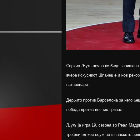
Серхио Љуљ вечно ќе биде запишано в
вчера искусниот Шпанец е и нов рекор
натпревари.
Дербито против Барселона за него беше
победа против вечниот ривал.
Љуљ ја игра 19. сезона во Реал Мадри
трофеи од кои осум во шпанското прве