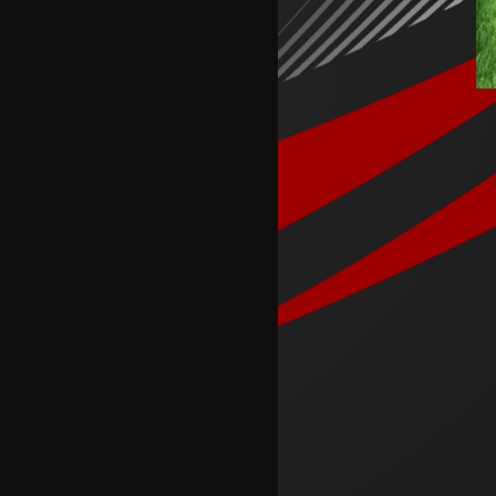
голман во историјата на
фудбалот
Македонските кадети ја
победија Португалија и ќе
играат за деветтото место
КК Пелистер потпиша договор
со младински
репрезентативец
Магнес Аклиуш официјално
претставен во Париз
Мики ван де Вен се согласи
на нов договор со Тотенхем