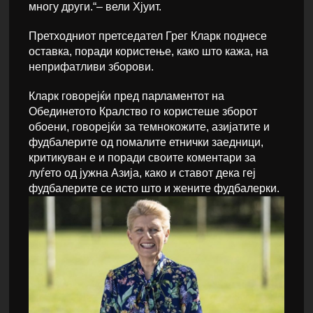
многу други.“– вели Хјуит.
Претходниот претседател Грег Кларк поднесе
оставка, поради користење, како што кажа, на
неприфатливи зборови.
Кларк говорејќи пред парламентот на
Обединетото Кралство го користеше зборот
обоени, говорејќи за темнокожите, азијатите и
фудбалерите од помалите етнички заедници,
критикуван е и поради своите коментари за
луѓето од јужна Азија, како и ставот дека геј
фудбалерите се исто што и жените фудбалерки.