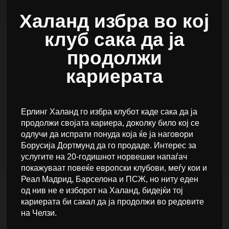
Халанд избра во кој
клуб сака да ја
продолжи
кариерата
Ерлинг Халанд го избра клубот каде сака да ја
продолжи својата кариера, доколку било кој се
одлучи да испрати понуда која ќе ја наговори
Борусија Дортмунд да го продаде. Интерес за
услугите на 20-годишнот норвешки напаѓач
покажуваат повеќе европски клубови, меѓу кои и
Реал Мадрид, Барселона и ПСЖ, но ниту еден
од нив не е изборот на Халанд, бидејќи тој
кариерата би сакал да ја продолжи во редовите
на Челзи.