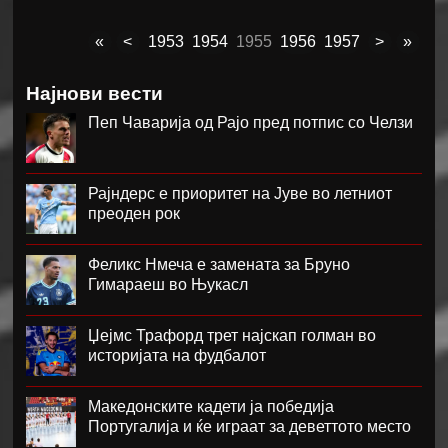
«
<
1953
1954
1955
1956
1957
>
»
Најнови вести
Пеп Чаварија од Рајо пред потпис со Челзи
Рајндерс е приоритет на Јуве во летниот
преоден рок
Феликс Нмеча е замената за Бруно
Гимараеш во Њукасл
Џејмс Трафорд трет најскап голман во
историјата на фудбалот
Македонските кадети ја победија
Португалија и ќе играат за деветтото место