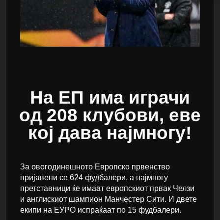
На ЕП има играчи
од 208 клубови, еве
кој дава најмногу!
За овогодинешното Европско првенство
пријавени се 624 фудбалери, а најмногу
претставници ќе имаат европскиот првак Челзи
и англискиот шампион Манчестер Сити. И двете
екипи на ЕУРО испраќаат по 15 фудбалери.