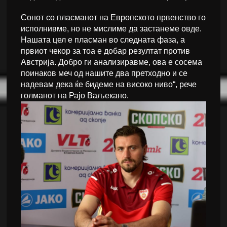
Сонот со пласманот на Европското првенство го
исполнивме, но не мислиме да застанеме овде.
Нашата цел е пласман во следната фаза, а
првиот чекор за тоа е добар резултат против
Австрија. Добро ги анализиравме, ова е сосема
поинаков меч од нашите два претходно и се
надевам дека ќе бидеме на високо ниво“, рече
голманот на Рајо Ваљекано.