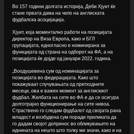
Во 157 години долгата историја, Деби Хјуит ќе
стане првата дама на чело на англиската
фудбалска асоцијација.
Хјуит, која моментално работи на позицијата
директор на Виза Европа, како и БГЛ
групацијата, едногласно е номинирана за
функцијата од страна на одборот на ФА, а на
позицијата ќе дојде од јануари 2022. година.
„Воодушевена сум од номинацијата за
позицијата во федерацијата. Како што
покажуваат случувањата од претходните
месеци, ова е важен момент за англискиот
фудбал. Желбата на сите во ФА е да се осигура
долготрајно функционирање на сите нивоа.
Страствено го следам фудбалот од својата рана
младост и возбудена сум поради приликата да
го дадам својот допринос во обликувањето на
иднината на нешто што толку ми значи, како и на