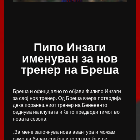
Пипо Инзаги
именуван за нов
тренер на Бреша
Бреша и официјално го објави Филипо Инзаги
за свој нов тренер. Од Бреша вчера потврдија
дека поранешниот тренер на Беневенто
седнува на клупата и ќе го предводи тимот во
новата сезона.
„За мене започнува нова авантура и можам
само да бидам среќен и горд што ќе и се