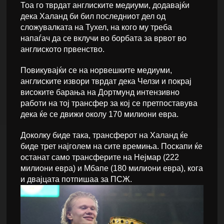
Тоа го тврдат англиските медиуми, додавајќи
дека Халанд би бил последниот дел од
сложувалката на Тухел, на кого му треба
напаѓач да се вклучи во борбата за врвот во
англиското првенство.
Повикувајќи се на норвешките медиуми,
англиските извори тврдат дека Челзи и покрај
високите барања на Дортмунд интензивно
работи на тој трансфер за кој се претпоставува
дека ќе се движи околу 170 милиони евра.
Доколку биде така, трансферот на Халанд ќе
биде трет најголем на сите времиња. Поскапи ќе
останат само трансферите на Нејмар (222
милиони евра) и Мбапе (180 милиони евра), кога
и двајцата потпишаа за ПСЖ.