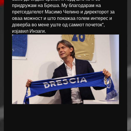
придружам на Бреша. Му благодарам на
претседателот Масимо Челино и директорот за
оваа можност и што покажаа голем интерес и
доверба во мене уште од самиот почеток“,
изјавил Инзаги.