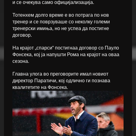
и се очекува само официјализација.
Тотенхем долго време е во потрага по нов
тренер и се поврзуваше со неколку големи
тренерски имиња, но не успеа да постигне
договор.
На крајот „спарси“ постигнаа договор со Пауло
Фонсека, кој ја напушти Рома на крајот на оваа
сезона.
Главна улога во преговорите имал новиот
директор Паратичи, кој одлично ги познава
квалитетите на Фонсека.