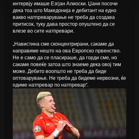
интервју имаше Езгјан Алиоски. Џани посочи
дека тоа што Македонија е дебитант на едно
вакво натпреварување не треба да создава
притисок, туку дава простор опуштено да се
влезе во сите натпревари.
„Навистина сме сконцентрирани, сакаме да
направиме нешто на ова Европско првенство.
Не е само да се пласираше, да горди сме, но
сакаме повеќе затоа што знаеме дека овој тим
може. Дебито воопшто не треба да биде
оптоварување. Не треба да бидеме нервозни, ќе
одиме натпревар по натпревар“.