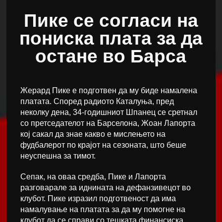
Пике се согласи на
пониска плата за да
остане во Барса
Жерард Пике е подготвен да му биде намалена
платата. Според радиото Каталуња, пред
неколку дена, 34-годишниот Шпанец се сретнал
со претседателот на Барселона, Жоан Лапорта
кој сакал да знае какво е мислењето на
фудбалерот по крајот на сезоната, што беше
неуспешна за тимот.
Сепак, на оваа средба, Пике и Лапорта
разговарале за иднината на дефанзивецот во
клубот. Пике изразил подготвеност да има
намалување на платата за да му помогне на
клубот да се справи со тешката финансиска