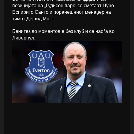
позицијата на „Гудисон парк“ се сметаат Нуно
Еспирито Санто и поранешниот менаџер на
тимот Дејвид Мојс.
Бенитез во моментов е без клуб и се наоѓа во
Ливерпул.