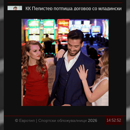
КК Пелистер потпиша договор со младински
репрезентативец
Магнес Аклиуш официјално претставен во
Париз
Мики ван де Вен се согласи на нов договор
со Тотенхем
Лина Ѓорческа го заврши настапот во
Лајпциг
Барса и Сити почнаа преговори за Родри,
испратена и првата понуда
Аргентинскиот фудбалски сојуз му даде
поддршка на Инфантино
©
Евротип | Спортски обложувалници
2026
14:52:53