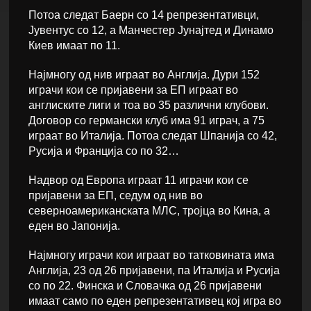
Потоа следат Баерн со 14 репрезентативци,
Јувентус со 12, а Манчестер Јунајтед и Динамо
Киев имаат по 11.
Најмногу од нив играат во Англија. Дури 152
играчи кои се пријавени за ЕП играат во
англиските лиги и тоа во 35 различни клубови.
Договор со германски клуб има 91 играч, а 75
играат во Италија. Потоа следат Шпанија со 42,
Русија и Франција со по 32…
Надвор од Европа играат 11 играчи кои се
пријавени за ЕП, седум од нив во
северноамериканската МЛС, тројца во Кина, а
еден во Јапонија.
Најмногу играчи кои играат во татковината има
Англија, 23 од 26 пријавени, па Италија и Русија
со по 22. Финска и Словачка од 26 пријавени
имаат само по еден репрезентативец кој игра во