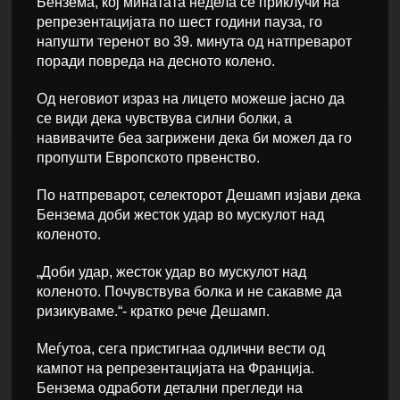
Бензема, кој минатата недела се приклучи на
репрезентацијата по шест години пауза, го
напушти теренот во 39. минута од натпреварот
поради повреда на десното колено.
Од неговиот израз на лицето можеше јасно да
се види дека чувствува силни болки, а
навивачите беа загрижени дека би можел да го
пропушти Европското првенство.
По натпреварот, селекторот Дешамп изјави дека
Бензема доби жесток удар во мускулот над
коленото.
„Доби удар, жесток удар во мускулот над
коленото. Почувствува болка и не сакавме да
ризикуваме.“- кратко рече Дешамп.
Меѓутоа, сега пристигнаа одлични вести од
кампот на репрезентацијата на Франција.
Бензема одработи детални прегледи на