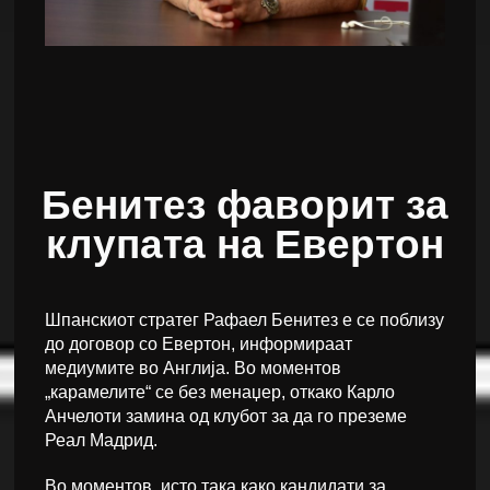
Бенитез фаворит за
клупата на Евертон
Шпанскиот стратег Рафаел Бенитез е се поблизу
до договор со Евертон, информираат
медиумите во Англија. Во моментов
„карамелите“ се без менаџер, откако Карло
Анчелоти замина од клубот за да го преземе
Реал Мадрид.
Во моментов, исто така како кандидати за