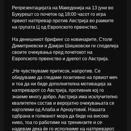
Репрезентацијата на Македонија на 13 јуни во
Букурешт со почеток од 18:00 часот го игра
првиот натпревар против Австрија во рамките
на групата Ц од Европското првенство.
На денешниот брифинг со новинарите, Столе
Димитриевски и Дамјан Шишковски ги споделија
своите очекувања пред почетокот на
Европското првенство и дуелот со Австрија.
„Не чувствуваме притисок, напротив. Се
обидуваме да гледаме позитивно на првиот меч
и тоа да ни биде дополнителна мотивација за
натпреварот со Австрија, противник кој го
знаеме многу добро. Австрија има исклучително
квалитетен состав и веројатно очекувањата се
најголеми од Алаба и Арнаутовиќ. Нашата
одбрана и голманот мора да биде на високо
ниво, тоа го работиме на тренинзите и се
надевам дека ќе го исполниме на натпреварот.