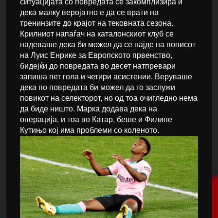
ситуацијата со повредата се закомплизира и
дека малку веројатно е да се врати на
тренинзите до крајот на тековната сезона.
Крилниот напаѓач на каталонскиот клуб се
надеваше дека би можел да се најде на пописот
на Луис Енрике за Европското првенство,
бидејќи до повредата во десет натпревари
запиша пет гола и четири асистении. Веруваше
дека по повредата би можел да го заслужи
повикот на селекторот, но од тоа очигледно нема
да биде ништо. Марка додава дека на
операција, и тоа во Катар, беше и Филипе
Кутињо кој има проблеми со коленото.