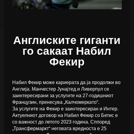
Англиските гиганти
го сакаат Набил
Фекир
Набил Фекир може кариерата да ја продолжи во
Англија. Манчестер Јунајтед и Ливерпул се
заинтересирани за услугите на 27-годишниот
Французин, пренесува „Калчомеркато“.
За услугите на Фекир е заинтересиран и Интер.
Актуелниот договор на Набил Фекир со Бетис е
со важност до летото 2023 година. Сппоред
„Трансфермаркт“ неговата вредноста е 25