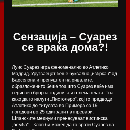
Сензација – Суарез
се враќа дома?!
Луис Суарез игра феноменално во Атлетико
Мадрид. Уругваецот беше буквално „избркан“ од
Барселона и препуштен на ривалите,
образложенито беше тоа што Суарез веќе има
сериозен број на години, а и голема плата. Тоа
како да го налути „Пистолеро“, кој го предводи
Атлетико до титулата во Примера со 19
погодоци во 25 одиграни натпревари.
Шпанските медиуми пренесуваат вистинска
„бомба“ – Клоп би можел да го врати Суарез на