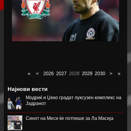
«
<
2026
2027
2028
2029
2030
>
»
Најнови вести
Модриќ и Џеко градат луксузен комплекс на
Јадранот
Синот на Меси ќе потпише за Ла Масија