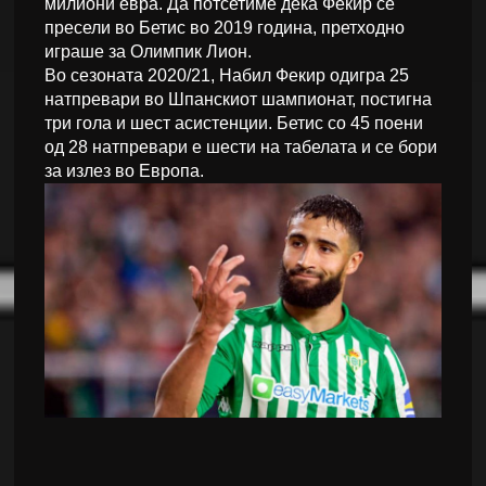
милиони евра. Да потсетиме дека Фекир се
пресели во Бетис во 2019 година, претходно
играше за Олимпик Лион.
Во сезоната 2020/21, Набил Фекир одигра 25
натпревари во Шпанскиот шампионат, постигна
три гола и шест асистенции. Бетис со 45 поени
од 28 натпревари е шести на табелата и се бори
за излез во Европа.