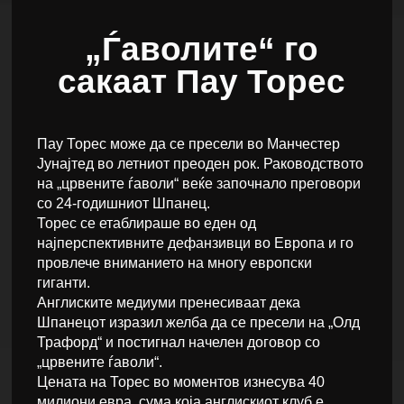
„Ѓаволите“ го
сакаат Пау Торес
Пау Торес може да се пресели во Манчестер
Јунајтед во летниот преоден рок. Раководството
на „црвените ѓаволи“ веќе започнало преговори
со 24-годишниот Шпанец.
Торес се етаблираше во еден од
најперспективните дефанзивци во Европа и го
провлече вниманието на многу европски
гиганти.
Англиските медиуми пренесиваат дека
Шпанецот изразил желба да се пресели на „Олд
Трафорд“ и постигнал начелен договор со
„црвените ѓаволи“.
Цената на Торес во моментов изнесува 40
милиони евра, сума која англискиот клуб е