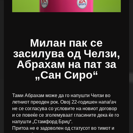
Милан пак се
засилува од Челзи,
Абрахам на пат за
„Сан Сиро“
Тами Абрахам може да го напушти Челзи во
летниот преоден рок. Овој 22-годишен напаѓач
не се согласува со условите на новиот договор
и се повеќе се зголемуваат гласините дека ќе го
напушти „Стамфoрд Бриџ“.
Притоа не е задоволен од статусот во тимот и