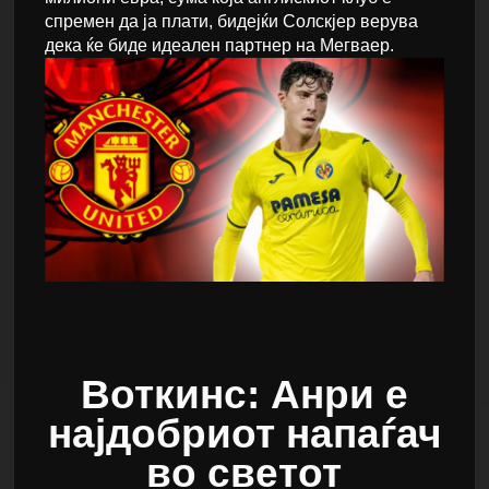
спремен да ја плати, бидејќи Солскјер верува
дека ќе биде идеален партнер на Мегваер.
Воткинс: Анри е
најдобриот напаѓач
во светот