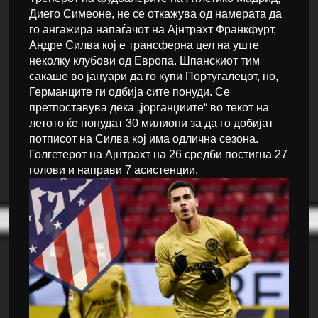
Диего Симеоне, не се откажува од намерата да
го ангажира напаѓачот на Ајнтрахт Франкфурт,
Андре Силва кој е трансферна цел на уште
неколку клубови од Европа. Шпанскиот тим
сакаше во јануари да го купи Португалецот, но,
Германците ги одбија сите понуди. Се
претпоставува дека „јорганџиите“ во текот на
летото ќе понудат 30 милиони за да го добијат
потписот на Силва кој има одлична сезона.
Голгетерот на Ајнтрахт на 26 средби постигна 27
голови и направи 7 асистенции.