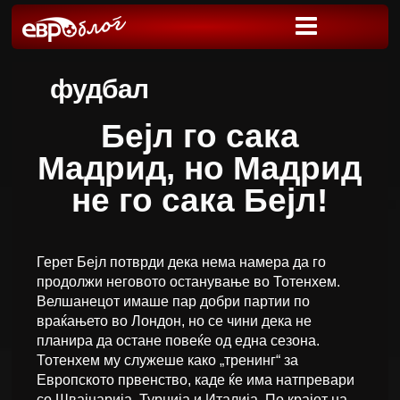
фудбал
Бејл го сака
Мадрид, но Мадрид
не го сака Бејл!
Герет Бејл потврди дека нема намера да го
продолжи неговото останување во Тотенхем.
Велшанецот имаше пар добри партии по
враќањето во Лондон, но се чини дека не
планира да остане повеќе од една сезона.
Тотенхем му служеше како „тренинг“ за
Европското првенство, каде ќе има натпревари
со Швајцарија, Турција и Италија. По крајот на