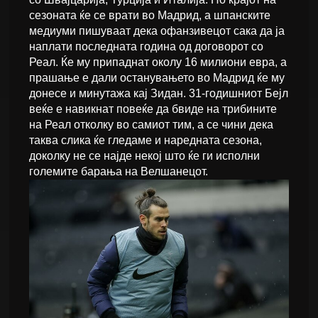
сезоната ќе се врати во Мадрид, а шпанските
медиуми пишуваат дека офанзивецот сака да ја
наплати последната година од договорот со
Реал. Ќе му припаднат околу 16 милиони евра, а
прашање е дали останувањето во Мадрид ќе му
донесе и минутажа кај Зидан. 31-годишниот Бејл
веќе е навикнат повеќе да бвиде на трибините
на Реал отколку во самиот тим, а се чини дека
таква слика ќе гледаме и наредната сезона,
доколку не се најде некој што ќе ги исполни
големите барања на Велшанецот.