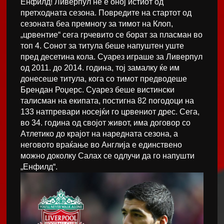
Енфилд! Ливерпул не е оној истиот од
претходната сезона. Повредите на стартот од
сезоната беа премногу за тимот на Клоп,
„црвентие“ сега грчевито се борат за пласман во
топ 4. Сонот за титула беше напуштен уште
пред десетина кола. Суарез играше за Ливерпул
од 2011. до 2014. година, тој замалку ќе им
донесеше титула, кога со тимот предводеше
Брендан Роџерс. Суарез беше вистински
талисман на екипата, постигна 82 погодоци на
133 натпревари носејќи го црвениот дрес. Сега,
во 34. година од својот живот, има договор со
Атлетико до крајот на наредната сезона, а
неговото враќање во Англија е единствено
можно доколку Салах се одлучи да го напушти
„Енфилд“.