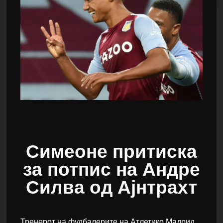
Симеоне притиска
за потпис на Андре
Силва од Ајнтрахт
Тренерот на фудбалерите на Атлетико Мадрид,