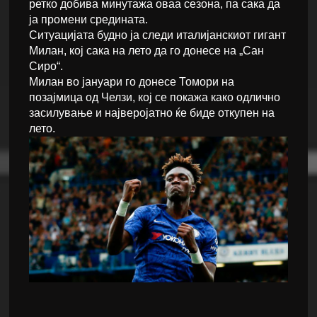
ретко добива минутажа оваа сезона, па сака да
ја промени средината.
Ситуацијата будно ја следи италијанскиот гигант
Милан, кој сака на лето да го донесе на „Сан
Сиро“.
Милан во јануари го донесе Томори на
позајмица од Челзи, кој се покажа како одлично
засилување и најверојатно ќе биде откупен на
лето.