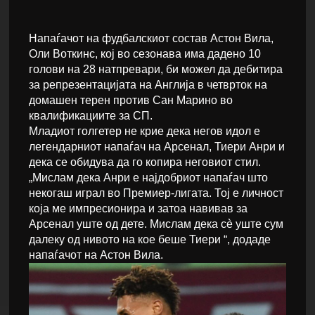
Напаѓачот на фудбалскиот состав Астон Вила,
Оли Воткинс, кој во сезонава има дадено 10
голови на 28 натпревари, би можел да дебитира
за репрезентацијата на Англија в четврток на
домашен терен против Сан Марино во
квалификациите за СП.
Младиот голгетер не крие дека негов идол е
легендарниот напаѓач на Арсенал, Тиери Анри и
дека се обидува да го копира неговиот стил.
„Мислам дека Анри е најдобриот напаѓач што
некогаш играл во Премиер-лигата. Тој е личност
која ме импресионира и затоа навивав за
Арсенал уште од дете. Мислам дека сè уште сум
далеку од нивото на кое беше Тиери “, додаде
напаѓачот на Астон Вила.