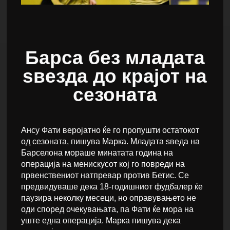
Барса без младата
ѕвезда до крајот на
сезоната
Ансу Фати веројатно ќе го пропушти остатокот
од сезоната, пишува Марка. Младата ѕведа на
Барселона мораше минатата година на
операција на менискусот кој го повреди на
првенствениот натпревар против Бетис. Се
предвидуваше дека 18-годишниот фудбалер ќе
паузира неколку месеци, но оправувањето не
оди според очекувањата, па Фати ќе мора на
уште една операција. Марка пишува дека