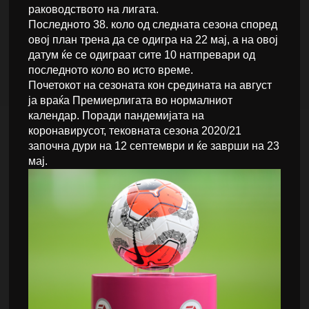
раководството на лигата.
Последното 38. коло од следната сезона според
овој план трена да се одигра на 22 мај, а на овој
датум ќе се одиграат сите 10 натпревари од
последното коло во исто време.
Почетокот на сезоната кон средината на август
ја враќа Премиерлигата во нормалниот
календар. Поради пандемијата на
коронавирусот, тековната сезона 2020/21
започна дури на 12 септември и ќе заврши на 23
мај.