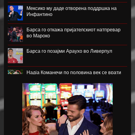
Мексико му даде отворена поддршка на
Инфантино
Барса го откажа пријателскиот натпревар
во Мароко
Барса го позајми Араухо во Ливерпул
Надја Команечи по половина век се врати
во Монтреал
ФК Пелистер со заштитен бренд по 81
година постоење !
Артета: Мојот Арсенал учи од грешките