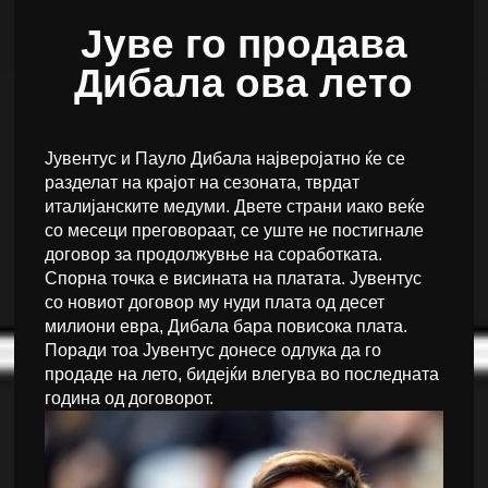
Јуве го продава
Дибала ова лето
Јувентус и Пауло Дибала најверојатно ќе се
разделат на крајот на сезоната, тврдат
италијанските медуми. Двете страни иако веќе
со месеци преговораат, се уште не постигнале
договор за продолжувње на соработката.
Спорна точка е висината на платата. Јувентус
со новиот договор му нуди плата од десет
милиони евра, Дибала бара повисока плата.
Поради тоа Јувентус донесе одлука да го
продаде на лето, бидејќи влегува во последната
година од договорот.