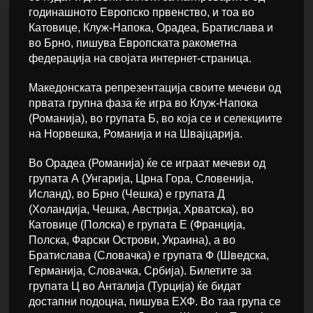
годинашното Европско првенство, и тоа во
Катовице, Клуж-Напока, Орадеа, Братислава и
во Брно, пишува Европската ракометна
федерација на својата интернет-страница.
Македонската репрезентација своите мечеви од
првата групна фаза ќе игра во Клуж-Напока
(Романија), во групата Б, во која се и селекциите
на Норвешка, Романија и на Швајцарија.
Во Орадеа (Романија) ќе се играат мечеви од
групата А (Унгарија, Црна Гора, Словенија,
Исланд), во Брно (Чешка) е групата Д
(Холандија, Чешка, Австрија, Хрватска), во
Катовице (Полска) е групата Е (Франција,
Полска, Фарски Острови, Украина), а во
Братислава (Словачка) е групата Ф (Шведска,
Германија, Словачка, Србија). Билетите за
групата Ц во Анталија (Турција) ќе бидат
достапни подоцна, пишува ЕХФ. Во таа група се