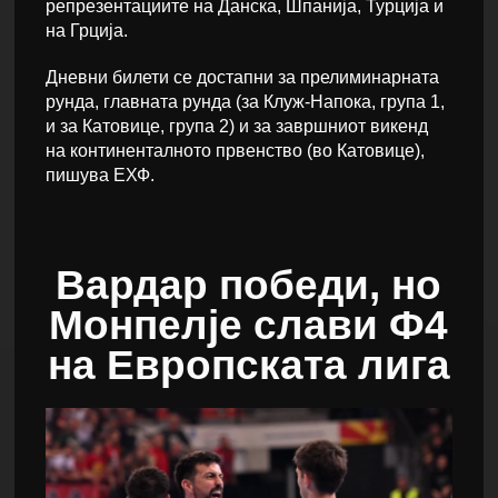
репрезентациите на Данска, Шпанија, Турција и
на Грција.
Дневни билети се достапни за прелиминарната
рунда, главната рунда (за Клуж-Напока, група 1,
и за Катовице, група 2) и за завршниот викенд
на континенталното првенство (во Катовице),
пишува ЕХФ.
Вардар победи, но
Монпелје слави Ф4
на Европската лига