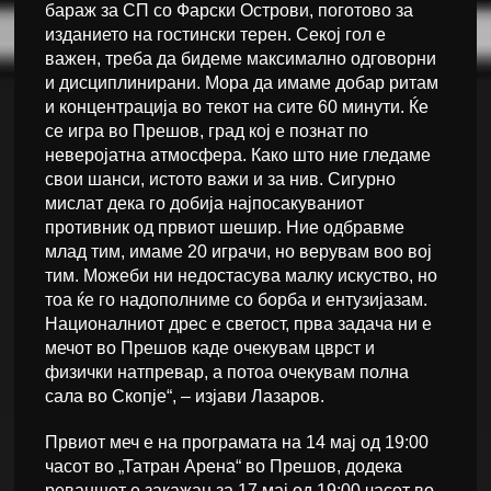
бараж за СП со Фарски Острови, поготово за
изданието на гостински терен. Секој гол е
важен, треба да бидеме максимално одговорни
и дисциплинирани. Мора да имаме добар ритам
и концентрација во текот на сите 60 минути. Ќе
се игра во Прешов, град кој е познат по
неверојатна атмосфера. Како што ние гледаме
свои шанси, истото важи и за нив. Сигурно
мислат дека го добија најпосакуваниот
противник од првиот шешир. Ние одбравме
млад тим, имаме 20 играчи, но верувам воо вој
тим. Можеби ни недостасува малку искуство, но
тоа ќе го надополниме со борба и ентузијазам.
Националниот дрес е светост, прва задача ни е
мечот во Прешов каде очекувам цврст и
физички натпревар, а потоа очекувам полна
сала во Скопје“, – изјави Лазаров.
Првиот меч е на програмата на 14 мај од 19:00
часот во „Татран Арена“ во Прешов, додека
реваншот е закажан за 17 мај од 19:00 часот во