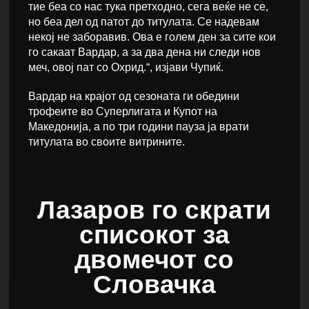
тие беа со нас тука претходно, сега веќе не се,
но беа дел од патот до титулата. Се надевам
некој не заборавив. Ова е голем ден за сите кои
го сакаат Вардар, а за два дена ни следи нов
меч, овој пат со Охрид.“, изјави Чупиќ.
Вардар на крајот од сезоната ги обедини
трофеите во Суперлигата и Купот на
Македонија, а по три години пауза ја врати
титулата во своите витрините.
Лазаров го скрати
списокот за
двомечот со
Словачка