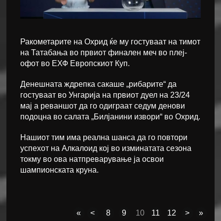
Ракометарите на Охрид ќе му гостуваат на тимот
на Татабања во првиот финален меч во плеј-
офот во ЕХФ Европскиот Куп.
Денешната ждрепка сакаше „рибарите“ да
гостуваат во Унгарија на првиот дуел на 23/24
мај а реваншот да го одиграат седум денови
подоцна во салата „Билјанини извори“ во Охрид.
Нашиот тим има реална шанса да го повтори
успехот на Алкалоид кој во изминатата сезона
токму во ова натпреварување ја освои
шампионската круна.
«
<
8
9
10
11
12
>
»