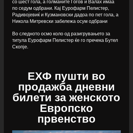
со шест гола, а голманите Гогов и Валах имаа
по седум одбрани. Кај Еурофарм Пелистер,
Радивојевиќ и Кузмановски дадоа по пет гола, а
Никола Митревски забележа осум одбрани
Во следното осмо коло од разигрувањето за
титула Еурофарм Пелистер ќе го пречека Бутел
Скопје.
ЕХФ пушти во
продажба дневни
билети за женското
Европско
првенство