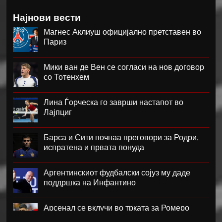
Најнови вести
Магнес Аклиуш официјално претставен во
Париз
Мики ван де Вен се согласи на нов договор
со Тотенхем
Лина Ѓорческа го заврши настапот во
Лајпциг
Барса и Сити почнаа преговори за Родри,
испратена и првата понуда
Аргентинскиот фудбалски сојуз му даде
поддршка на Инфантино
Арсенал се вклучи во трката за Ромеро