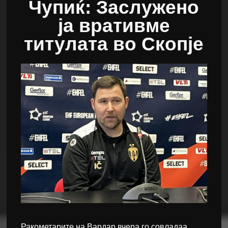
Чупиќ: Заслужено
ја вративме
титулата во Скопје
Ракометарите на Вардар вчера го совладаа