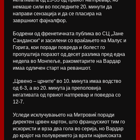
немаше сили во последните 20. минути да
направи сензација и да се пласира на
завршниот фајналфор.
Бодрени од френетичната публика во СЦ „Јане
Сандански“ и засилени со враќањето на Малус и
Горига, кои поради повреда и болест го
пропуштија поразот од десет разлика пред една
недела во Монпеље, ракометарите на Вардар
имаа одличен старт на реваншот.
„Црвено – црните“ во 10. минута имаа водство
од 6-3, а во 20. минута ја преполовија
негативата од првиот натпревар и поведоа со
12-7.
Уследи исклучувањето на Митровиќ поради
директен црвен картон, што францускиот тим го
искористи и врза два гола во серија, но Вардар
до крајот на полувремето ја врати највисоката