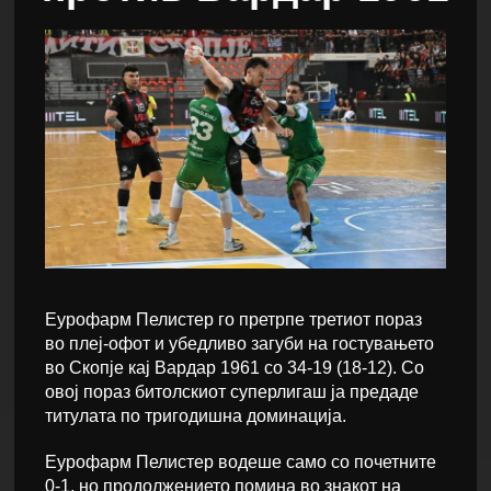
Еурофарм Пелистер го претрпе третиот пораз
во плеј-офот и убедливо загуби на гостувањето
во Скопје кај Вардар 1961 со 34-19 (18-12). Со
овој пораз битолскиот суперлигаш ја предаде
титулата по тригодишна доминација.
Еурофарм Пелистер водеше само со почетните
0-1, но продолжението помина во знакот на