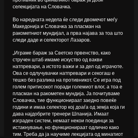
селекцијата на Словачка.
Во наредната недела ќе следи двомечот меѓу
Македонија и Словачка за пласман на
ракометниот мундијал, а прва најава за тоа што
следи даде и селекторот Лазаров.
„Играме бараж за Светско првенство, како
стручен штаб имаме искуство од вакви
натпревари, а истото важи и за дел од играчоте.
Ова се одлучувачки натпревари и секогаш е
тешко без разлика на противникот. Се игра под
голем притисокот поради големиот влог, а тоа е
пласман на ракометен мундија. Ја почитуваме
Словачка, тие функционираат заедно повеќе
години и имаа селектор кој доаѓа од земја која ги
дава најдобрите тренери Шпанија. Имаат
изграден систем, немаат некои поединци за
истакнување, но функционираат одлично како
тим. Треба да ја научиме лекцијата од минатиот