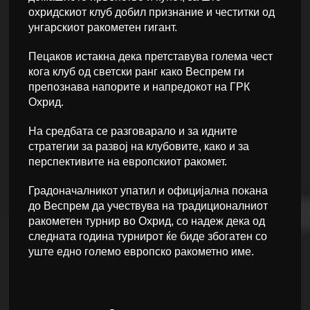
охридскиот клуб добил признание и честитки од
унгарскиот ракометен гигант.
Пецаков истакна дека претставува голема чест
кога клуб од светски ранг како Веспрем ги
препознава напорите и напредокот на ГРК
Охрид.
На средбата се разговарало и за идните
стратегии за развој на клубовите, како и за
перспективите на европскиот ракомет.
Градоначалникот упатил и официјална покана
до Веспрем да учествува на традиционалниот
ракометен турнир во Охрид, со надеж дека од
следната година турнирот ќе биде збогатен со
уште едно големо европско ракометно име.