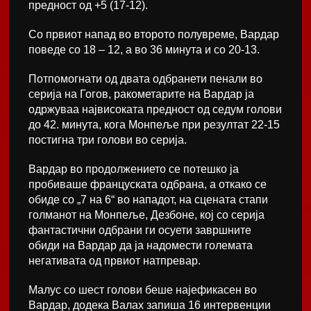
предност од +5 (17-12).
Со првиот напад во второто полувреме, Вардар
поведе со 18 – 12, а во 36 минута и со 20-13.
Потпомогнати од двата одбранети пенали во
серија на Гогов, ракометарите на Вардар ја
одржуваа највисоката предност од седум голови
до 42. минута, кога Монпеље при резултат 22-15
постигна три голови во серија.
Вардар во продолжението се потешко ја
пробиваше француската одбрана, а откако се
обиде со „7 на 6“ во нападот, на сцената стапи
голманот на Монпеље, Дезбоне, кој со серија
фантастични одбрани ги осуети завршните
обиди на Вардар да ја надомести големата
негативата од првиот натпревар.
Малус со шест голови беше најефикасен во
Вардар, додека Валах запиша 16 интервенции