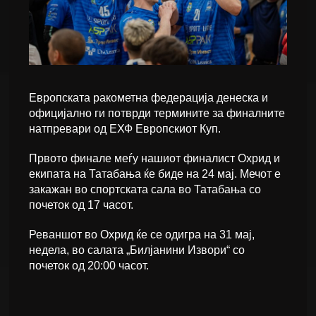
Европската ракометна федерација денеска и
официјално ги потврди термините за финалните
натпревари од ЕХФ Европскиот Куп.
Првото финале меѓу нашиот финалист Охрид и
екипата на Татабања ќе биде на 24 мај. Мечот е
закажан во спортската сала во Татабања со
почеток од 17 часот.
Реваншот во Охрид ќе се одигра на 31 мај,
недела, во салата „Билјанини Извори“ со
почеток од 20:00 часот.