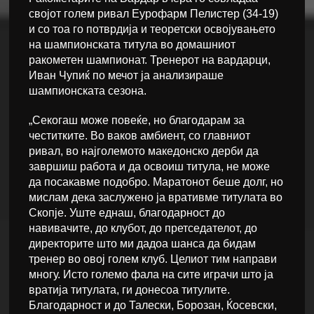
својот голем ривал Еурофарм Пелистер (34-19)
и со тоа го потврдија и теоретски освојувањето
на шампионската титула во домашниот
ракометен шампионат. Тренерот на вардарци,
Иван Чупиќ по мечот ја анализираше
шампионската сезона.
„Секогаш може повеќе, но благодарам за
честитките. Во ваков амбиент, со главниот
ривал, во најголемото македонско дерби да
завршиш работа и да освоиш титула, не може
да посакавме подобро. Маратонот беше долг, но
мислам дека заслужено ја вративме титулата во
Скопје. Уште еднаш, благодарност до
навивачите, до клубот, до претседателот, до
директорите што ми дадоа шанса да бидам
тренер во овој голем клуб. Целиот тим направи
многу. Исто големо фала на сите играчи што ја
вратија титулата, ги донесоа титулите.
Благодарност и до Талески, Борозан, Ќосевски,