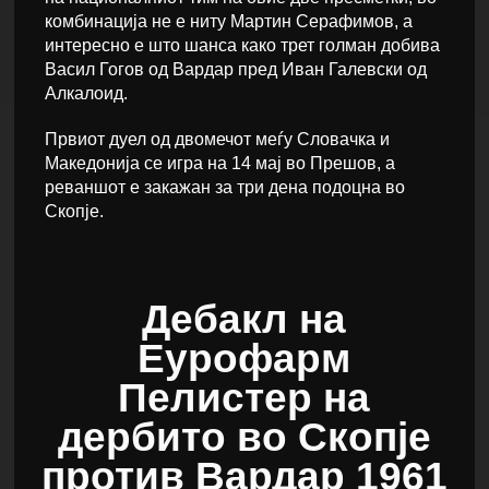
комбинација не е ниту Мартин Серафимов, а
интересно е што шанса како трет голман добива
Васил Гогов од Вардар пред Иван Галевски од
Алкалоид.
Првиот дуел од двомечот меѓу Словачка и
Македонија се игра на 14 мај во Прешов, а
реваншот е закажан за три дена подоцна во
Скопје.
Дебакл на
Еурофарм
Пелистер на
дербито во Скопје
против Вардар 1961