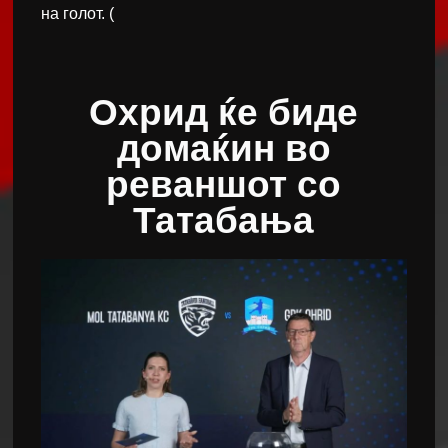
на голот. (
Охрид ќе биде
домаќин во
реваншот со
Татабања