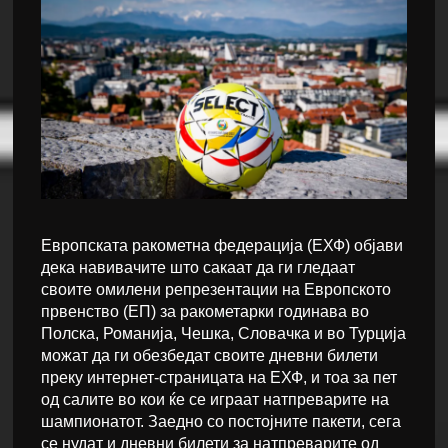
Европската ракометна федерација (ЕХФ) објави
дека навивачите што сакаат да ги гледаат
своите омилени репрезентации на Европското
првенство (ЕП) за ракометарки годинава во
Полска, Романија, Чешка, Словачка и во Турција
можат да ги обезбедат своите дневни билети
преку интернет-страницата на ЕХФ, и тоа за пет
од салите во кои ќе се играат натпреварите на
шампионатот. Заедно со постојните пакети, сега
се нудат и дневни билети за натпреварите од