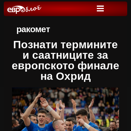
ракомет
Познати термините
и саатниците за
европското финале
на Охрид