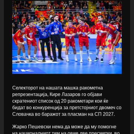
Селекторoт на нашата машка ракометна
репрезентација, Кире Лазаров го објави
скратениот список од 20 ракометари кои ќе
бидат во конкуренција за претстојниот двомеч со
Словачка во баражот за пласман на СП 2027.
Жарко Пешевски нема да може да му помогне
на националниот тим на овие две пресметки, во