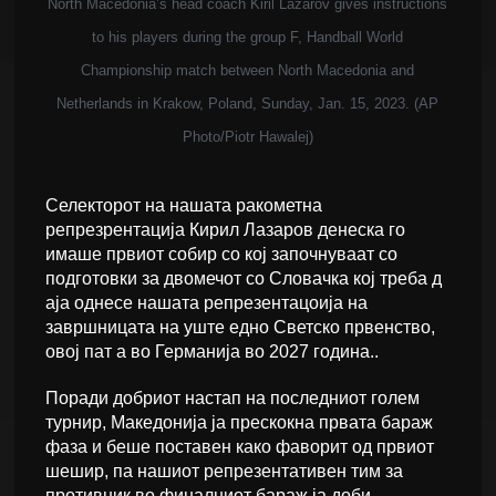
North Macedonia’s head coach Kiril Lazarov gives instructions
to his players during the group F, Handball World
Championship match between North Macedonia and
Netherlands in Krakow, Poland, Sunday, Jan. 15, 2023. (AP
Photo/Piotr Hawalej)
Селекторот на нашата ракометна
репрезрентација Кирил Лазаров денеска го
имаше првиот собир со кој започнуваат со
подготовки за двомечот со Словачка кој треба д
аја однесе нашата репрезентацоија на
завршницата на уште едно Светско првенство,
овој пат а во Германија во 2027 година..
Поради добриот настап на последниот голем
турнир, Македонија ја прескокна првата бараж
фаза и беше поставен како фаворит од првиот
шешир, па нашиот репрезентативен тим за
противник во финалниот бараж ја доби