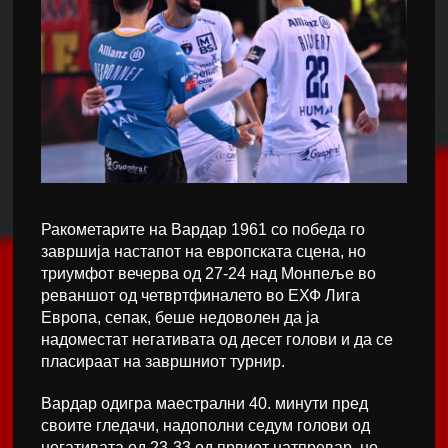
Ракометарите на Вардар 1961 со победа го
завршија настапот на европската сцена, но
триумфот вечерва од 27-24 над Монпеље во
реваншот од четвртфиналето во ЕХФ Лига
Европа, сепак, беше недоволен да ја
надоместат негативата од десет голови и да се
пласираат на завршниот турнир.
Вардар одигра маестрални 40. минути пред
своите гледачи, надополни седум голови од
негативата од 23-33 од првиот натпревар, но