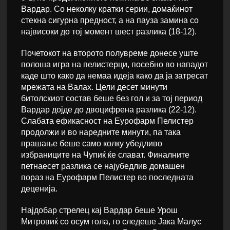
Вардар. Со неколку кратки серии, домаќинот
стекна сигурна предност, а на пауза замина со
највисоки до тој момент шест разлика (18-12).
Почетокот на второто полувреме донесе уште
полоша игра на пелистерци, посебно во нападот
каде што како да немаа идеја како да ја затресат
мрежата на Валах. Цели десет минути
битолскиот состав беше без гол и за тој период
Вардар дојде до двоцифрена разлика (22-12).
Слабата ефикасност на Еурофарм Пелистер
продолжи и во наредните минути, па така
прашање беше само колку убедливо
избраниците на Чупиќ ќе слават. Финалните
петнаесет разлика се најубедлив домашен
пораз на Еурофарм Пелистер во последната
деценија.
Најдобар стрелец кај Вардар беше Урош
Митровиќ со осум гола, го следеше Јака Малус