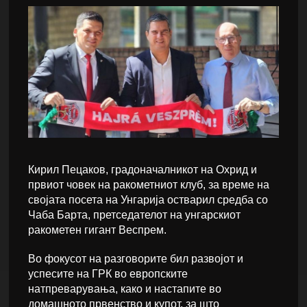
Кирил Пецаков, градоначалникот на Охрид и
првиот човек на ракометниот клуб, за време на
својата посета на Унгарија остварил средба со
Чаба Барта, претседателот на унгарскиот
ракометен гигант Веспрем.
Во фокусот на разговорите бил развојот и
успесите на ГРК во европските
натпреварувања, како и настапите во
домашното првенство и купот, за што