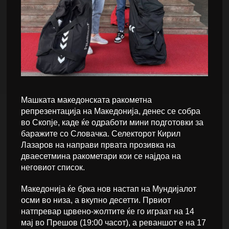
Машката македонската ракометна
репрезентација на Македонија, денес се собра
во Скопје, каде ќе одработи мини подготовки за
баражите со Словачка. Селекторот Кирил
Лазаров на направи првата прозивка на
дваесетмина ракометари кои се најдоа на
неговиот список.
Македонија ќе брка нов настап на Мундијалот
осми во низа, а вкупно десетти. Првиот
натпревар црвено-жолтите ќе го играат на 14
мај во Прешов (19:00 часот), а реваншот е на 17