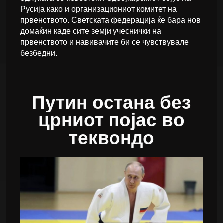
Русија како и организациониот комитет на
првенството. Светската федерација ќе бара нов
домаќин каде сите земји учеснички на
првенството и навивачите би се чувствувале
безбедни.
Путин остана без
црниот појас во
теквондо