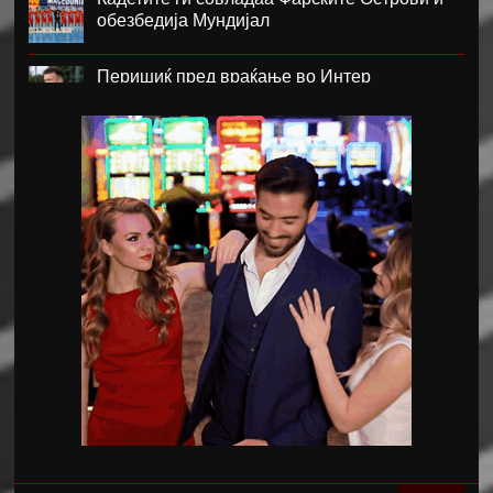
обезбедија Мундијал
Перишиќ пред враќање во Интер
Лара Гут Бехрами означи крај на скијачката
кариера
Меси со два гола се врати во дресот на
Интер Мајами по Мундијалот
Шенгелија плати еден милион и се
ослободи од Барселона
Мајорка убедливо го совлада ПСЖ
Американецот МекДауел потпиша за
Пелистер