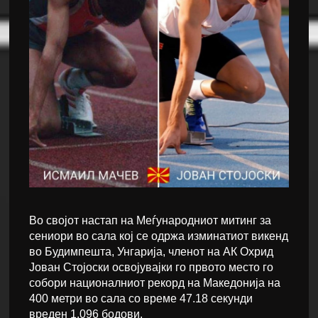
Во својот настап на Меѓународниот митинг за
сениори во сала кој се одржа изминатиот викенд
во Будимпешта, Унгарија, членот на АК Охрид
Јован Стојоски освојуваjки го првото место го
собори националниот рекорд на Македонија на
400 метри во сала со време 47.18 секунди
вреден 1.096 бодови.