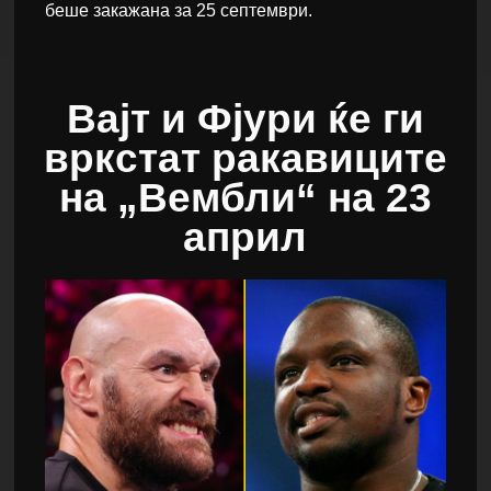
беше закажана за 25 септември.
Вајт и Фјури ќе ги
вркстат ракавиците
на „Вембли“ на 23
април