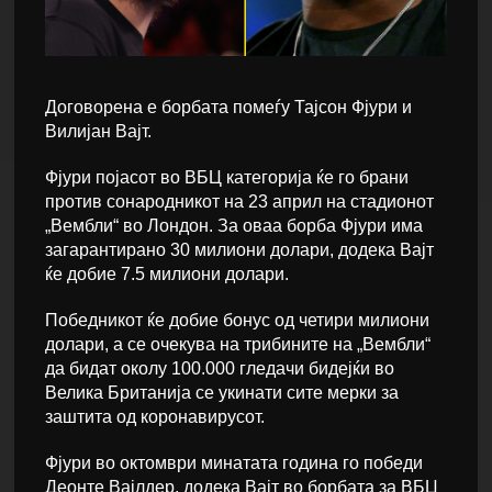
Договорена е борбата помеѓу Тајсон Фјури и
Вилијан Вајт.
Фјури појасот во ВБЦ категорија ќе го брани
против сонародникот на 23 април на стадионот
„Вембли“ во Лондон. За оваа борба Фјури има
загарантирано 30 милиони долари, додека Вајт
ќе добие 7.5 милиони долари.
Победникот ќе добие бонус од четири милиони
долари, а се очекува на трибините на „Вембли“
да бидат околу 100.000 гледачи бидејќи во
Велика Британија се укинати сите мерки за
заштита од коронавирусот.
Фјури во октомври минатата година го победи
Деонте Вајлдер, додека Вајт во борбата за ВБЦ