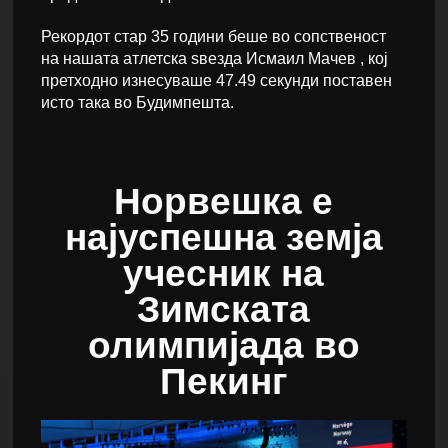
Рекордот стар 35 години беше во сопственост
на нашата атлетска ѕвезда Исмаил Мачев , кој
претходно изнесуваше 47.49 секунди поставен
исто така во Будимпешта.
Норвешка е
најуспешна земја
учесник на
Зимската
олимпијада во
Пекинг