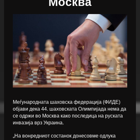
Москва
Меѓународната шаховска федерација (ФИДЕ)
објави дека 44. шаховската Олимпијада нема да
се одржи во Москва како последица на руската
инвазија врз Украина.
„На вонредниот состанок донесовме одлука