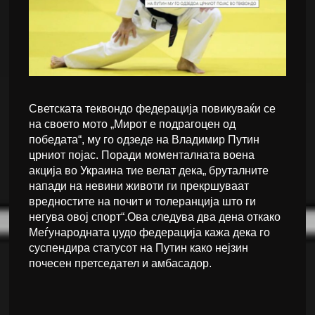
Светската теквондо федерација повикуваќи се
на своето мото „Мирот е подрагоцен од
победата“, му го одзеде на Владимир Путин
црниот појас. Поради моменталната воена
акција во Украина тие велат дека„ бруталните
напади на невини животи ги прекршуваат
вредностите на почит и толеранција што ги
негува овој спорт“.Ова следува два дена откако
Меѓународната џудо федерација кажа дека го
суспендира статусот на Путин како нејзин
почесен претседател и амбасадор.