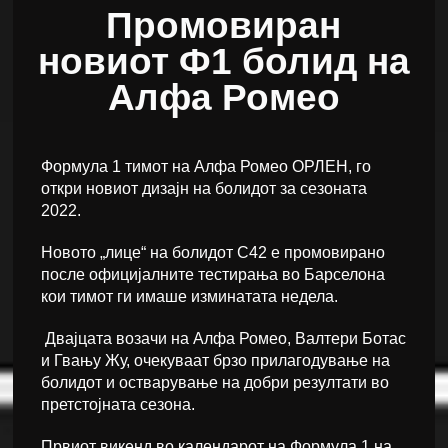
Промовиран
новиот Ф1 болид на
Алфа Ромео
Формула 1 тимот на Алфа Ромео ОРЛЕН, го
откри новиот дизајн на болидот за сезоната
2022.
Новото „лице“ на болидот С42 е промовирано
после официјалните тестирања во Барселона
кои тимот ги имаше изминатата недела.
Двајцата возачи на Алфа Ромео, Валтери Ботас
и Гвању Жу, очекуваат брзо прилагодување на
болидот и остварување на добри резултати во
претстојната сезона.
Првиот викенд во календарот на Формула 1 на