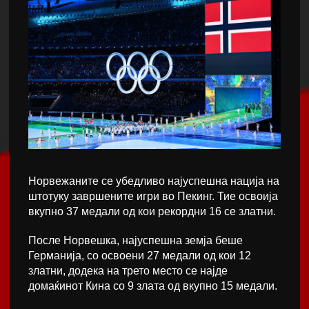
Норвежаните се убедливо најуспешна нација на
штотуку завршените игри во Пекинг. Тие освоија
вкупно 37 медали од кои рекордни 16 се златни.
После Норвешка, најуспешна земја беше
Германија, со освоени 27 медали од кои 12
златни, додека на трето место се најде
домаќинот Кина со 9 злата од вкупно 15 медали.