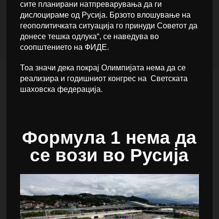
сите планирани натпреварувања да ги
дислоцираме од Русија. Брзото влошување на
геополитичката ситуација го принуди Советот да
донесе тешка одлука“, се наведува во
соопштението на ФИДЕ.
Тоа значи дека покрај Олимпијата нема да се
реализира и годишниот конгрес на Светската
шаховска федерација.
Формула 1 нема да
се вози во Русија