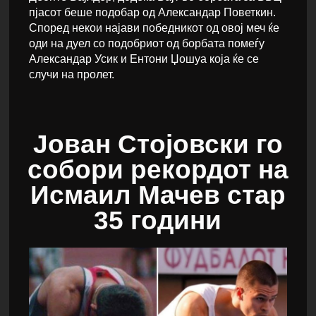
пјасот беше подобар од Александар Поветкин.
Според некои најави победникот од овој меч ќе
оди на дуел со подобриот од борбата помеѓу
Александар Усик и Ентони Џошуа која ќе се
случи на пролет.
Јован Стојовски го
собори рекордот на
Исмаил Мачев стар
35 години