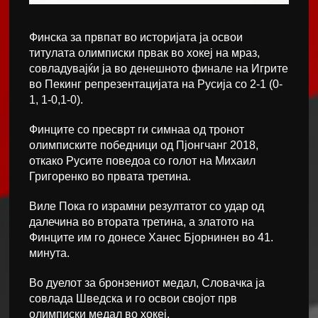
Финска за првпат во историјата ја освои
титулата олимписки првак во хокеј на мраз,
совладувајќи ја во денешното финале на Игрите
во Пекинг репрезентацијата на Русија со 2-1 (0-
1, 1-0,1-0).
Финците со пресврт ги симнаа од тронот
олимписките победници од Пјонгчанг 2018,
откако Русите поведоа со голот на Михаил
Григоренко во првата третина.
Виле Пока го израмни резултатот со удар од
далечина во втората третина, а златото на
Финците им го донесе Ханес Бјорнинен во 41.
минута.
Во дуелот за бронзениот медал, Словачка ја
совлада Шведска и го освои својот прв
олимписки медал во хокеј.