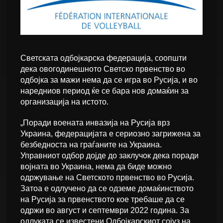
Светската одбојкарска федерација, соопшти
дека овогодинешното Светско првенство во
одбојка за мажи нема да се игра во Русија, и во
наредниов период ќе се бара нов домаќин за
организација на истото.
„Поради воената инвазија на Русија врз
Украина, федерацијата е сериозно загрижена за
безбедноста на граѓаните на Украина.
Управниот одбор дојде до заклучок дека поради
војната во Украина, нема да биде можно
одржување на Светското првенство во Русија.
Затоа е одлучено да се одземе домаќинството
на Русија за првенството кое требаше да се
одржи во август и септември 2022 година. За
одлуката се известени Одбојкарскиот сојуз на