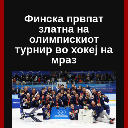
Финска првпат
златна на
олимпискиот
турнир во хокеј на
мраз