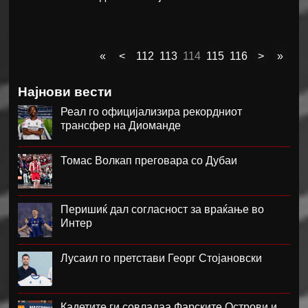
«
<
112
113
114
115
116
>
»
Најнови вести
Реал го официјализира рекордниот
трансфер на Диоманде
Томас Волкап преговара со Дубаи
Перишиќ дал согласност за враќање во
Интер
Лусаил го претстави Георг Стојановски
Кадетите ги совладаа Фарските Острови и