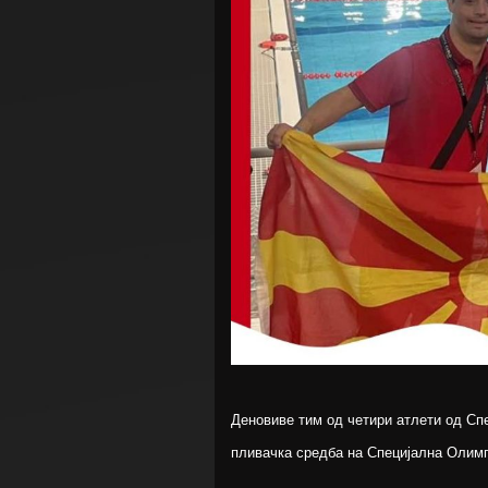
Деновиве тим од четири атлети од Сп
пливачка средба на Специјална Олимп