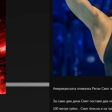
Американската пливачка Реган Смит е 
За само два дена Смит постави два но
100 метри грбно , Смит блесна и на т