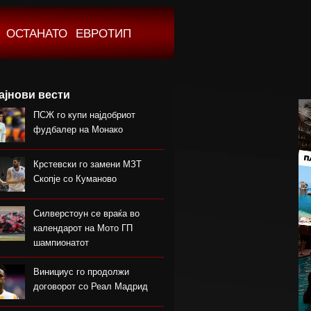
ОСТАНАТО
ЕВРОТИП
ајнови вести
ПСЖ го купи најдобриот
фудбалер на Монако
Крстевски го замени МЗТ
Скопје со Куманово
Силверстоун се враќа во
календарот на Мото ГП
шампионатот
Винициус го продолжи
договорот со Реал Мадрид