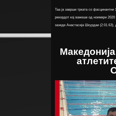
Таа ја заврши трката со фасцинантни 1
рекордот кој важеше од ноември 2020 
зазеде Анастасија Шкурдаи (2:01.63), 
Македонија
атлетит
О