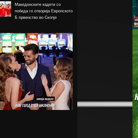
Македонските кадети со
победа го отворија Европското
Б првенство во Скопје
Шкендија несреќно загуби на
првиот меч против Хибернијан
Реал го официјализира
рекордниот трансфер на
Диоманде
Томас Волкап преговара со
Дубаи
Перишиќ дал согласност за
враќање во Интер
Лусаил го претстави Георг
Стојановски