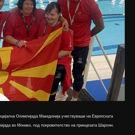
ецијална Олимпијада Македонија учествуваше на Европската
ијада во Монако, под покровителство на принцезата Шарлин.