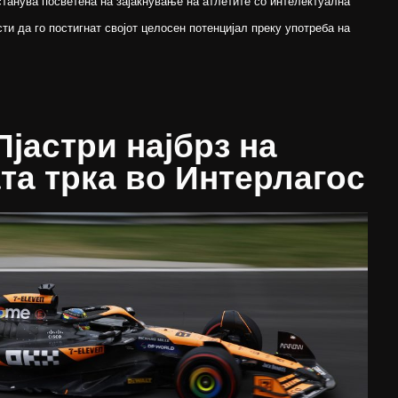
танува посветена на зајакнување на атлетите со интелектуална
ти да го постигнат својот целосен потенцијал преку употреба на
Пјастри најбрз на
та трка во Интерлагос