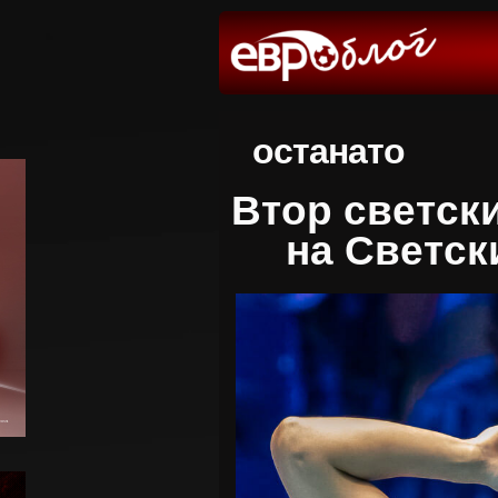
останато
Втор светски
на Светск