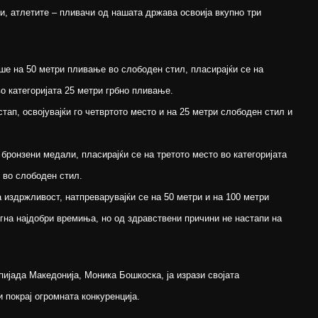
и, атлетите – пливачи од нашата држава освоија вкупно три
ше на 50 метри пливање во слободен стил, пласирајќи се на
во категоријата 25 метри грбно пливање.
тап, освојувајќи го четвртото место и на 25 метри слободен стил и
 бронзени медали, пласирајќи се на третото место во категоријата
 во слободен стил.
издржливост, натпреварувајќи се на 50 метри и на 100 метри
гна најдобри времиња, но од здравствени причини не настапи на
ијада Македонија, Моника Бошкоска, ја изрази својата
 покрај огромната конкуренција.