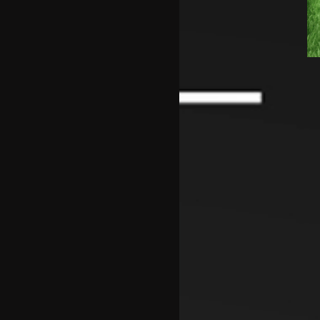
Кадетите ги совладаа
Фарските Острови и
обезбедија Мундијал
Перишиќ пред враќање во
Интер
Лара Гут Бехрами означи крај
на скијачката кариера
Меси со два гола се врати во
дресот на Интер Мајами по
Мундијалот
Шенгелија плати еден милион
и се ослободи од Барселона