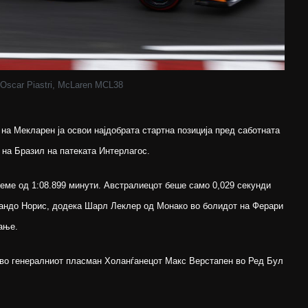
Oscar Piastri, McLaren MCL38
на Мекларен ја освои најдобрата стартна позиција пред саботната
 на Бразил на патеката Интерлагос.
време од 1:08.899 минути. Австралиецот беше само 0,029 секунди
Ландо Норис, додека Шарл Леклер од Монако во болидот на Ферари
ање.
 во генералниот пласман Холанѓанецот Макс Верстапен во Ред Бул