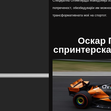
Специјална Олимпијада Македонија ос
попреченост, обезбедувајќи им можнос
трансформативната моќ на спортот.
Оскар 
спринтерска