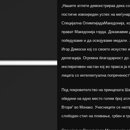
„Нашите атлети демонстрираа дека со
постигне извонреден успех на меѓунар
Специјална ОлимпијадаМакедонија, кои
прават Македонија горда. Докажавме 
победуваме и да освојуваме медали. 
Игор Димоски кој со своето искуство 
делегација. Огромна благодарност до
инспиративен настан кој во пракса ја 
лицата со интелектуална попреченост
Под покровителство на принцезата Ша
обедини на едно место голем број атл
Втори“ во Монако. Учесниците се натп
слободен стил на пливање, грбен и г