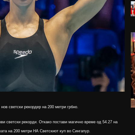
нов светски рекордер на 200 метри грбно.
ви светски рекорди. Откако постави магично време од 54.27 на
рката на 200 метри НА Светскиот куп во Сингапур.