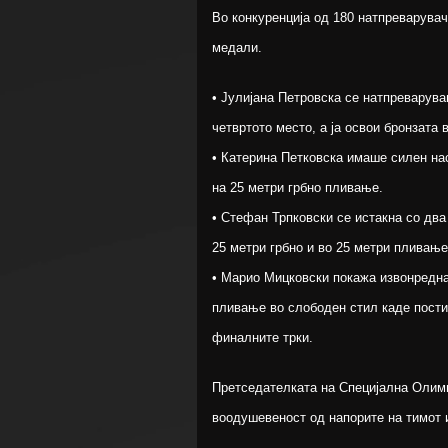
Во конкуренција од 180 натпреварувач
медали.
• Јулијана Петровска се натпреварува
четвртото место, а ја освои бронзата 
• Катерина Петковска имаше силен нас
на 25 метри грбно пливање.
• Стефан Трпковски се истакна со два
25 метри грбно и во 25 метри пливање
• Марио Мицковски покажа извонредна 
пливање во слободен стил каде пости
финалните трки.
Претседателката на Специјална Олимп
воодушевеност од напорите на тимот и