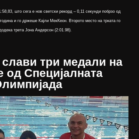
:58,83, што сега е нов светски рекорд – 0,11 секунди побрзо од
година и го држеше Кајли МекКеон. Второто место на трката го
додека трета Јона Андерсон (2:01.98).
 слави три медали на
е од Специјалната
лимпијада