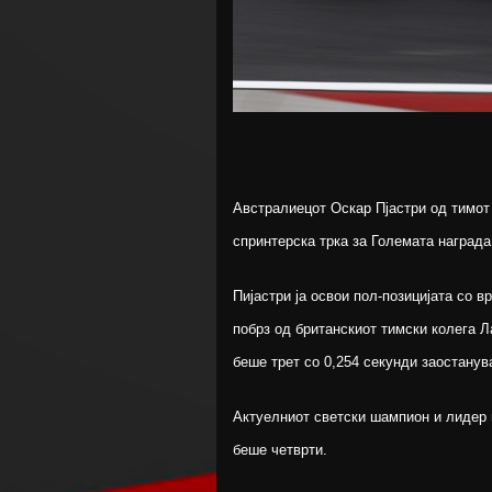
Австралиецот Оскар Пјастри од тимот 
спринтерска трка за Големата награда
Пијастри ја освои пол-позицијата со 
побрз од британскиот тимски колега 
беше трет со 0,254 секунди заостанув
Актуелниот светски шампион и лидер
беше четврти.