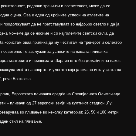
 решителност, редовни тренинзи и посветеност, може да се
одна сцена. Ова е еден од бројните успеси на атлетите на
 продолжуваат да нѐ претставуваат во најдобро светло и да ја
дека можеме да се носиме и со најголемите светски сили, да
Ја користам оваа прилика да му честитам на тренерот и селектор
и посветеност е заслужен за успесите на нашата пливачка
 организаторите и принцезата Шарлин што беа домаќини на ваков
покажува моќта на спортот и улогата која ја има во инклузијата на
“, рече Бошкоска.
рлин, Европската пливачка средба на Специјалната Олимпијада
ети – пливачи од 27 европски земји на култниот стадион „Луј
реваруваа во пливање во неколку категории: 25, 50 и 100 метри
раден стил на пливање.