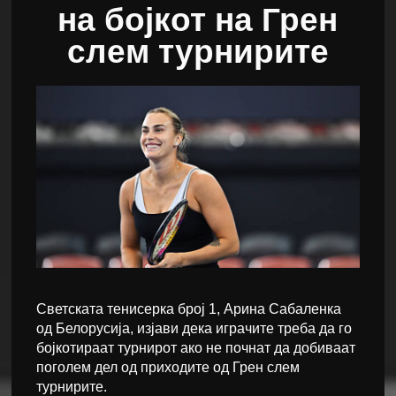
на бојкот на Грен
слем турнирите
Светската тенисерка број 1, Арина Сабаленка
од Белорусија, изјави дека играчите треба да го
бојкотираат турнирот ако не почнат да добиваат
поголем дел од приходите од Грен слем
турнирите.