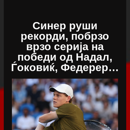
Синер руши
рекорди, побрзо
врзо серија на
победи од Надал,
Ѓоковиќ, Федерер…