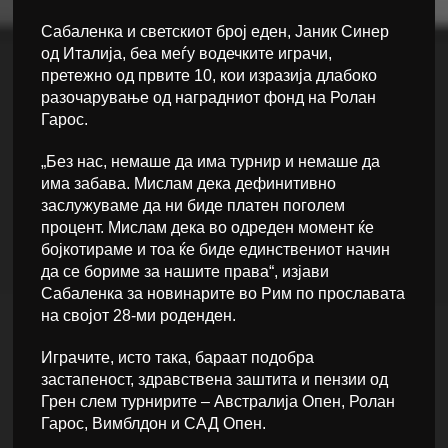
Сабаленка и светскиот број еден, Јаник Синер
од Италија, беа меѓу водечките играчи,
претежно од првите 10, кои изразија длабоко
разочарување од наградниот фонд на Ролан
Гарос.
„Без нас, немаше да има турнир и немаше да
има забава. Мислам дека дефинитивно
заслужуваме да ни биде платен поголем
процент. Мислам дека во одреден момент ќе
бојкотираме и тоа ќе биде единствениот начин
да се бориме за нашите права“, изјави
Сабаленка за новинарите во Рим по прославата
на својот 28-ми роденден.
Играчите, исто така, бараат подобра
застапеност, здравствена заштита и пензии од
Грен слем турнирите – Австралија Опен, Ролан
Гарос, Вимблдон и САД Опен.