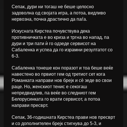
Сепак, дури ни тогаш не беше целосно
задоволна од својата игра, а потоа, видливо
нервозна, почна драстично да паѓа.
Искусната Кирстеа почувствува дека
противничката е во криза и тргна во напад, па
дури и три пати ѝ го одзеде сервисот на
Сабаленка и успеа да го израмни резултатот со
6-3.
Сабаленка тонеше кон поразот и тоа беше веќе
навестено во првиот гем од третиот сет кога
Романката направи нов брејк и сè зеде во свои
раце. Но, женскиот тенис е секогаш
непредвидлив, па веќе во следниот гем
Белорусинката го врати сервисот, а потоа
направи пресврт.
Сепак, 36-годишната Кирстеа прави нов пресврт
и со дополнителен брејк стигнува до 5-3, и