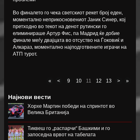
Во финалето го чека светскиот рекет број еден,
моментално неприкосновениот Јаник Синер, кој
претходно во текот на денот рутински го
елиминираше Артур Фис, па Мадрид ќе добие
финале меѓу двајцата во отсуство на Ѓоковиќ и
Алкараз, моментално најподготвените играчи на
АТП турот.
«
<
9
10
11
12
13
>
»
Најнови вести
Хорхе Мартин победи на спринтот во
Велика Британија
Тиквеш го „распарчи“ Башкими и го
запоседна врвот на табелата