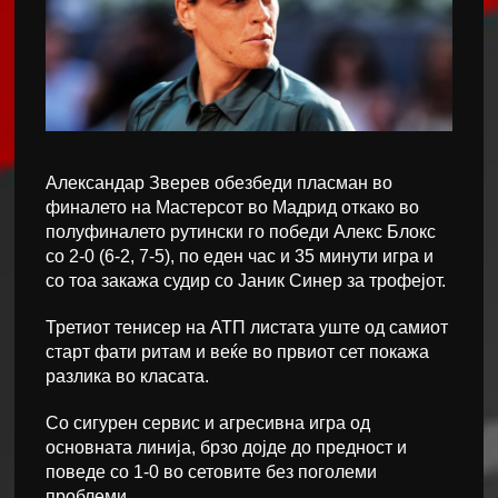
Александар Зверев обезбеди пласман во
финалето на Мастерсот во Мадрид откако во
полуфиналето рутински го победи Алекс Блокс
со 2-0 (6-2, 7-5), по еден час и 35 минути игра и
со тоа закажа судир со Јаник Синер за трофејот.
Третиот тенисер на АТП листата уште од самиот
старт фати ритам и веќе во првиот сет покажа
разлика во класата.
Со сигурен сервис и агресивна игра од
основната линија, брзо дојде до предност и
поведе со 1-0 во сетовите без поголеми
проблеми