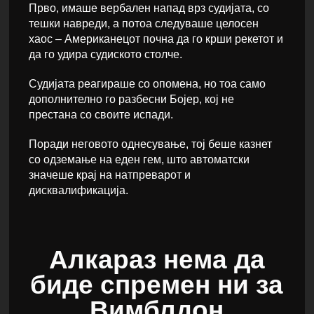
Прво, имаше вербален напад врз судијата, со
тешки навреди, а потоа следуваше целосен
хаос – Американецот почна да го крши рекетот и
да го удира судиското столче.
Судијата реагираше со опомена, но тоа само
дополнително го разбесни Бојер, кој не
престана со своите испади.
Поради неговото однесување, тој беше казнет
со одземање на еден гем, што автоматски
значеше крај на натпреварот и
дисквалификација.
Алкараз нема да
биде спремен ни за
Вимблдон