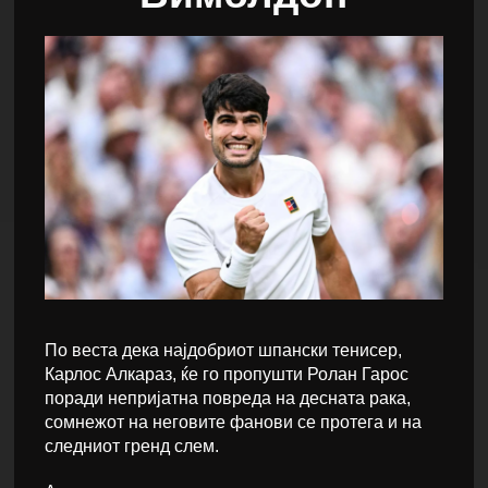
По веста дека најдобриот шпански тенисер,
Карлос Алкараз, ќе го пропушти Ролан Гарос
поради непријатна повреда на десната рака,
сомнежот на неговите фанови се протега и на
следниот гренд слем.