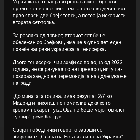
Украинката го направи решавачкиот брејк во
првиот сет во шестиот гем, а потоа во деветтиот,
прво спаси две брејк топки, а потоа ја искористи
втората сет-топка.
За разлика од првиот, вториот сет беше
обележан со брејкови, имаше вкупно пет, еден
повеќе направи украинската тенисерка.
Двете тенисерки, чии земји се во војна од 2022
година, не се ракуваа по натпреварот, ниту пак
позираа заедно на церемонијата на доделување
награди.
„До минатата година, имав резултат 2/7 во
Мадрид и никогаш не помислив дека ќе го
кренам пехарот тука. Ова не беше мојот омилен
турнир“, рече Костјук.
Својот победнички говор го заврши со
зборовите: „Слава на Бога и слава на Украина“.