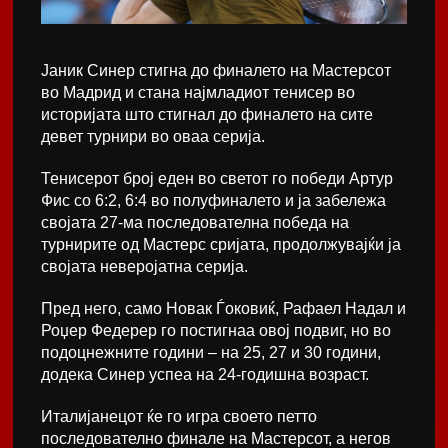
Јаник Синер стигна до финалето на Мастерсот
во Мадрид и стана најмладиот тенисер во
историјата што стигнал до финалето на сите
девет турнири во оваа серија.
Тенисерот број еден во светот го победи Артур
Фис со 6:2, 6:4 во полуфиналето и ја забележа
својата 27-ма последователна победа на
турнирите од Мастерс сријата, продолжувајќи ја
својата неверојатна серија.
Пред него, само Новак Ѓоковиќ, Рафаел Надал и
Роџер Федерер го постигнаа овој подвиг, но во
подоцнежните години – на 25, 27 и 30 години,
додека Синер успеа на 24-годишна возраст.
Италијанецот ќе го игра своето петто
последователно финале на Мастерсот, а негов