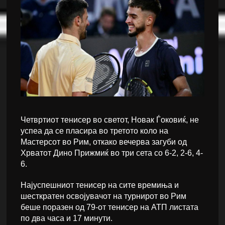
Четвртиот тенисер во светот, Новак Ѓоковиќ, не
успеа да се пласира во третото коло на
Мастерсот во Рим, откако вечерва загуби од
Хрватот Дино Прижмиќ во три сета со 6-2, 2-6, 4-
6.
Најуспешниот тенисер на сите времиња и
шесткратен освојувачот на турнирот во Рим
беше поразен од 79-от тенисер на АТП листата
по два часа и 17 минути.