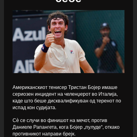
Американскиот тенисер Тристан Бојер имаше
сериозен инцидент на челенџерот во Италија,
каде што беше дисквалификуван од теренот по
испад кон судијата.
Сè се случи во финишот на мечот, против
Даниеле Рапангета, кога Бојер „пулуде“, откако
противникот направи брејк.