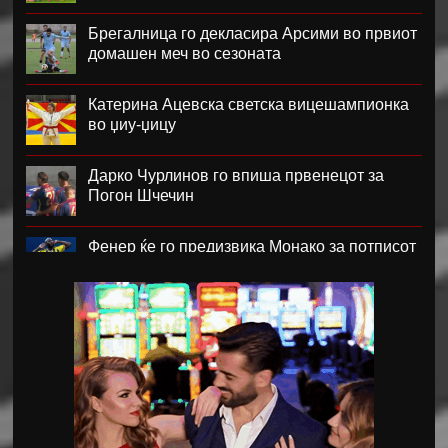
Брегалница го декласира Арсими во првиот
домашен меч во сезоната
Катерина Ацевска светска вицешампионка
во џиу-џицу
Дарко Чурлинов го впиша првенецот за
Погон Шчечин
Фенер ќе го предизвика Монако за потписот
на Лукаку
Челзи убедливо го надигра Милан во
Австралија
Кенан Јилдиз на листата на желби на
Арсенал