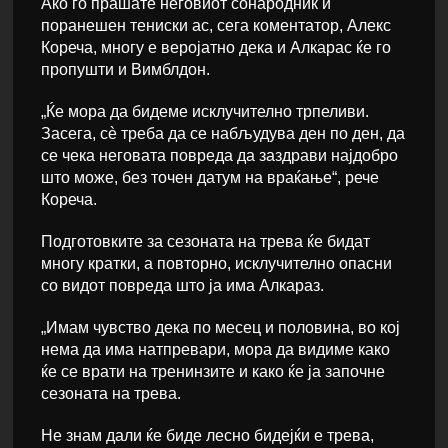
Ако го прашате неговиот сонародник и
поранешен тениски ас, сега коментатор, Алекс
Кореча, многу е веројатно дека и Алкарас ќе го
пропушти и Вимблдон.
„Ќе мора да бидеме исклучително трпеливи.
Засега, сè треба да се набљудува ден по ден, да
се чека неговата повреда да заздрави најдобро
што може, без точен датум на враќање“, рече
Кореча.
Подготовките за сезоната на трева ќе бидат
многу кратки, а повторно, исклучително опасни
со видот повреда што ја има Алкараз.
„Имам чувство дека по месец и половина, во кој
нема да има натпревари, мора да видиме како
ќе се врати на тренинзите и како ќе ја започне
сезоната на трева.
Не знам дали ќе биде лесно бидејќи е трева,