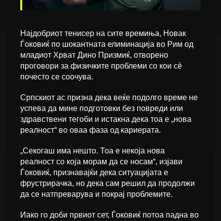
Најдобриот тенисер на сите времиња, Новак
Ѓоковиќ по шокантната елиминација во Рим од
младиот Хрват Дино Призмиќ, отворено
проговори за физичките проблеми со кои сè
почесто се соочува.
Српскиот ас призна дека веќе подолго време не
успева да мине подготовки без повреди или
здравствени тегоби и истакна дека тоа е „нова
реалност“ во оваа фаза од кариерата.
„Секогаш има нешто. Тоа е некоја нова
реалност со која морам да се носам“, изјави
Ѓоковиќ, признавајќи дека ситуацијата е
фрустрирачка, но дека сам решил да продолжи
да се натпреварува и покрај проблемите.
Иако го доби првиот сет, Ѓоковиќ потоа падна во