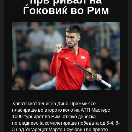
Ѓоковиќ во Рим
Хрватскиот тенисер Дино Прижмиќ се
пласираше во второто коло на АТП Мастерс
1000 турнирот во Рим, откако денеска
попладнево ја комплетираше победата од 6-4, 6-
3 над Унгарецот Мартон Фучович во првото