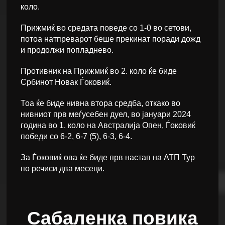
коло.
Прижмиќ во средата поведе со 1-0 во сетови,
потоа натпреварот беше прекинат поради дожд
и продолжи попладнево.
Противник на Прижмиќ во 2. коло ќе биде
Србинот Новак Ѓоковиќ.
Тоа ќе биде нивна втора средба, откако во
нивниот прв меѓусебен дуел, во јануари 2024
година во 1. коло на Австралија Опен, Ѓоковиќ
победи со 6-2, 6-7 (5), 6-3, 6-4.
За Ѓоковиќ ова ќе биде прв настап на АТП Тур
по речиси два месеци.
Сабаленка повика