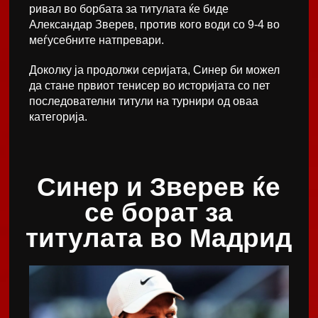
ривал во борбата за титулата ќе биде
Александар Зверев, против кого води со 9-4 во
меѓусебните натпревари.
Доколку ја продолжи серијата, Синер би можел
да стане првиот тенисер во историјата со пет
последователни титули на турнири од оваа
категорија.
Синер и Зверев ќе
се борат за
титулата во Мадрид