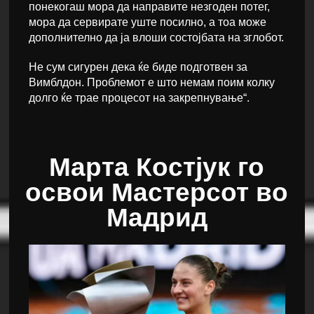
понекогаш мора да направите незгоден потег,
мора да сервирате уште посилно, а тоа може
дополнително да ја влоши состојбата на зглобот.
Не сум сигурен дека ќе биде подготвен за
Вимблдон. Проблемот е што немам поим колку
долго ќе трае процесот на закрепнување“.
Марта Костјук го
освои Мастерсот во
Мадрид