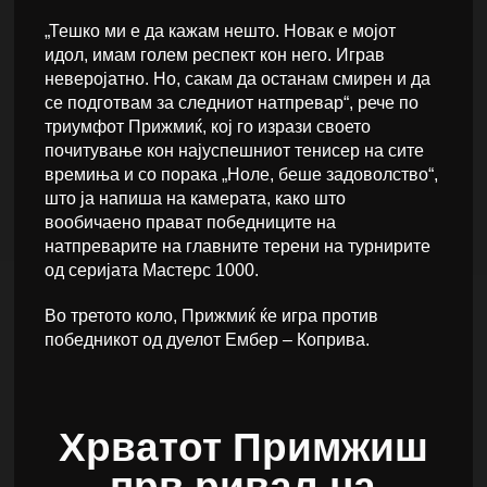
„Тешко ми е да кажам нешто. Новак е мојот
идол, имам голем респект кон него. Играв
неверојатно. Но, сакам да останам смирен и да
се подготвам за следниот натпревар“, рече по
триумфот Прижмиќ, кој го изрази своето
почитување кон најуспешниот тенисер на сите
времиња и со порака „Ноле, беше задоволство“,
што ја напиша на камерата, како што
вообичаено прават победниците на
натпреварите на главните терени на турнирите
од серијата Мастерс 1000.
Во третото коло, Прижмиќ ќе игра против
победникот од дуелот Ембер – Коприва.
Хрватот Примжиш
прв ривал на