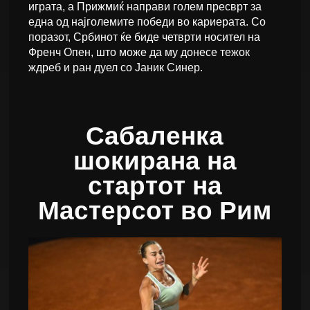
играта, а Прижмиќ направи голем пресврт за
една од најголемите победи во кариерата. Со
поразот, Србинот ќе биде четврти носител на
Френч Опен, што може да му донесе тежок
ждреб и ран дуел со Јаник Синер.
Сабаленка
шокирана на
стартот на
Мастерсот во Рим