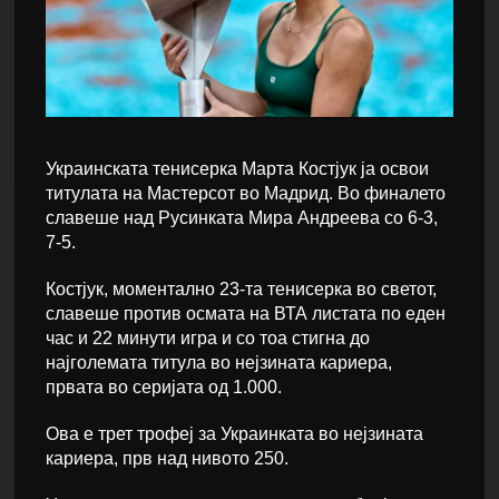
Украинската тенисерка Марта Костјук ја освои
титулата на Мастерсот во Мадрид. Во финалето
славеше над Русинката Мира Андреева со 6-3,
7-5.
Костјук, моментално 23-та тенисерка во светот,
славеше против осмата на ВТА листата по еден
час и 22 минути игра и со тоа стигна до
најголемата титула во нејзината кариера,
првата во серијата од 1.000.
Ова е трет трофеј за Украинката во нејзината
кариера, прв над нивото 250.