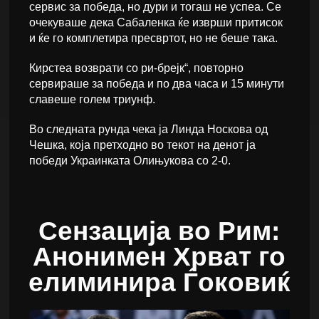
сервис за победа, но дури и тогаш не успеа. Се
очекуваше дека Сабаленка ќе изврши притисок
и ќе го комплетира пресвртот, но не беше така.
Кирстеа возврати со ри-брејк“, повторно
сервираше за победа и по два часа и 15 минути
славеше голем триунф.
Во следната рунда чека ја Линда Носкова од
Чешка, која претходно во текот на денот ја
победи Украинката Олињукова со 2-0.
Сензација во Рим:
Анонимен Хрват го
елиминира Ѓоковиќ