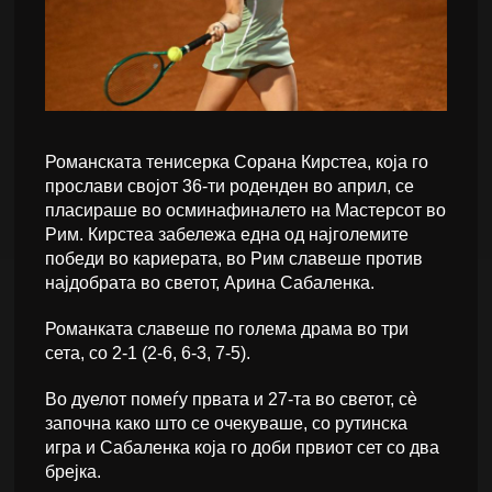
Романската тенисерка Сорана Кирстеа, која го
прослави својот 36-ти роденден во април, се
пласираше во осминафиналето на Мастерсот во
Рим. Кирстеа забележа една од најголемите
победи во кариерата, во Рим славеше против
најдобрата во светот, Арина Сабаленка.
Романката славеше по голема драма во три
сета, со 2-1 (2-6, 6-3, 7-5).
Во дуелот помеѓу првата и 27-та во светот, сè
започна како што се очекуваше, со рутинска
игра и Сабаленка која го доби првиот сет со два
брејка.