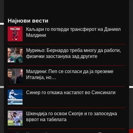
Најнови вести
Каљари го потврди трансферот на Даниел
Малдини
Мурињо: Бернардо треба многу да работи,
физички заостанува зад другите
Малдини: Пеп се согласи да ја преземе
Италија, но…
Синер го откажа настапот во Синсинати
Шкендија го освои Скопје и го запоседна
врвот на табелата