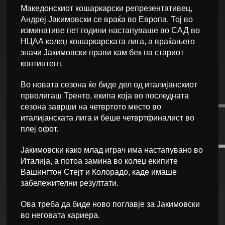
Македонскиот кошаркарски репрезентативец,
Андреј Јакимовски се враќа во Европа. Тој во
изминативе пет години настапуваше во САД во
НЦАА колеџ кошаркарската лига, а враќањето
значи Јакимовски прави кам бек на стариот
континтент.
Во новата сезона ќе биде дел од италијанскиот
прволигаш Тренто, екипа која во последната
сезона заврши на четвртото место во
италијанската лига и беше четвртфиналист во
плеј офот.
Јакимовски како млад играч има настапувано во
Италија, а потоа замина во колеџ екипите
Вашингтон Стејт и Колорадо, каде имаше
забележителни резултати.
Ова треба да биде ново поглавје за Јакимовски
во неговата кариера.