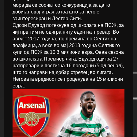
мора да се соочат со конкуренција за да го
добијат овој играч затоа што за него е
заинтересиран и Лестер Сити.
Одсон Едуард потекнува од школата на ПСЖ, за
чиј прв тим не одигра ниту еден натпревар. Во
август 2017 година, тој премина во Селтик на
поазјмица, а веќе во мај 2018 година Селтик го
купи од ПСЖ за 10,3 милиони евра. Оваа сезона
во шкотската Премиер лига, Едуард одигра 27
натпревари и постигна 16 погодоци (5 од пенал),
што го направи најдобар стрелец во лигата.
Неговата вредност се проценува на 15 милиони
евра.