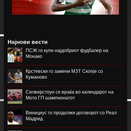
Најнови вести
ПСЖ го купи најдобриот фудбалер на
Монако
Крстевски го замени МЗТ Скопје со
Куманово
Силверстоун се враќа во календарот на
Мото ГП шампионатот
Винициус го продолжи договорот со Реал
Мадрид