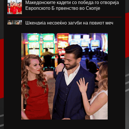
Македонските кадети со победа го отворија
Европското Б првенство во Скопје
Шкендија несреќно загуби на првиот меч
против Хибернијан
Реал го официјализира рекордниот
трансфер на Диоманде
Томас Волкап преговара со Дубаи
Перишиќ дал согласност за враќање во
Интер
Лусаил го претстави Георг Стојановски
Кадетите ги совладаа Фарските Острови и