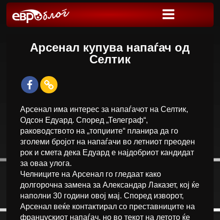
Арсенал купува напаѓач од
Селтик
Арсенал има интерес за напаѓачот на Селтик,
Одсон Едуард. Според „Телеграф“,
раководството на „топџиите“ планира да го
зголеми бројот на напаѓачи во летниот преоден
рок и смета дека Едуард е најдобриот кандидат
за оваа улога.
Челниците на Арсенал го гледаат како
долгорочна замена за Александар Лаказет, кој ќе
наполни 30 години овој мај. Според изворот,
Арсенал веќе контактирал со преставниците на
францускиот напаѓач, но во текот на летото ќе