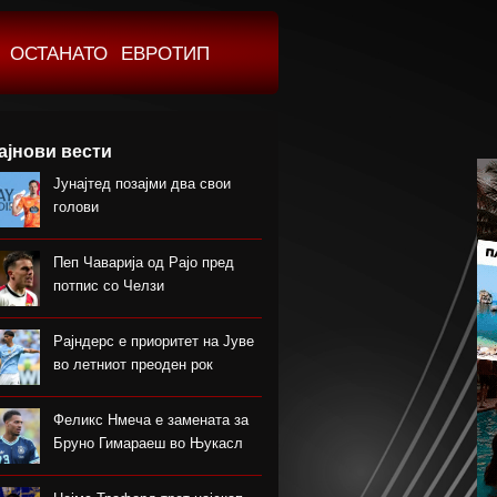
ОСТАНАТО
ЕВРОТИП
ајнови вести
Јунајтед позајми два свои
голови
Пеп Чаварија од Рајо пред
потпис со Челзи
Рајндерс е приоритет на Јуве
во летниот преоден рок
Феликс Нмеча е замената за
Бруно Гимараеш во Њукасл