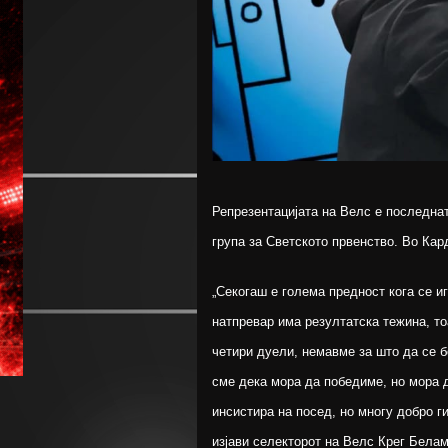
Репрезентацијата на Велс е последна
група за Светското првенство. Во Кар
„Секогаш е голема предност кога се иг
натпревар има резултатска тежина, то
четири дуели, немавме за што да се б
сме дека мора да победиме, но мора 
инсистира на посед, но многу добро г
изјави селекторот на Велс Крег Белам