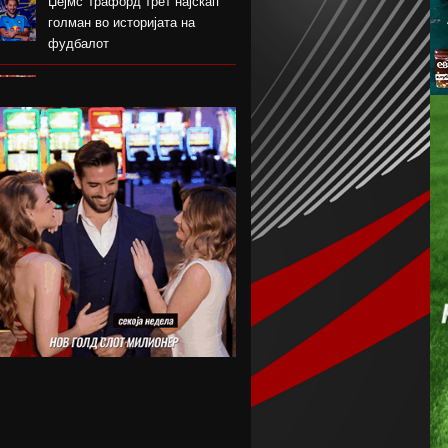
Џејмс Трафорд трет најскап
голман во историјата на
фудбалот
Македонските кадети ја
победија Португалија и ќе
играат за деветтото место
КК Пелистер потпиша договор
со младински
репрезентативец
Магнес Аклиуш официјално
претставен во Париз
Мики ван де Вен се согласи
на нов договор со Тотенхем
Лина Ѓорческа го заврши
настапот во Лајпциг