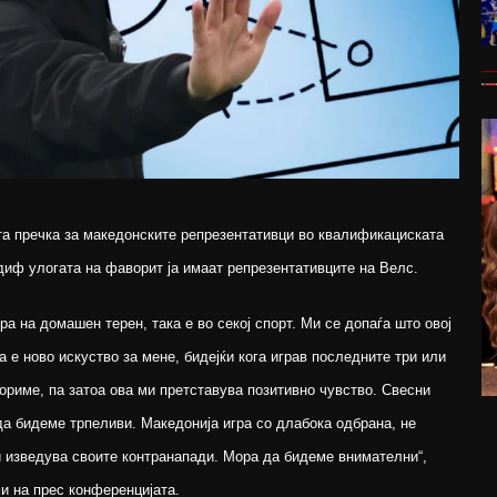
та пречка за македонските репрезентативци во квалификациската
диф улогата на фаворит ја имаат репрезентативците на Велс.
ра на домашен терен, така е во секој спорт. Ми се допаѓа што овој
а е ново искуство за мене, бидејќи кога играв последните три или
ориме, па затоа ова ми претставува позитивно чувство. Свесни
да бидеме трпеливи. Македонија игра со длабока одбрана, не
и изведува своите контранапади. Мора да бидеме внимателни“,
и на прес конференцијата.