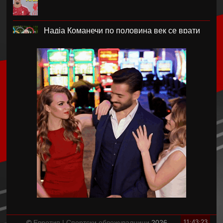
Надја Команечи по половина век се врати
во Монтреал
ФК Пелистер со заштитен бренд по 81
година постоење !
Артета: Мојот Арсенал учи од грешките
Лука Зидан се раздели со Гранада
Џеронимо Рули е нов втор голман на Сити
Струшкиот турнир спремен за уште едно
издание
©
Евротип | Спортски обложувалници
2026
11:43:23