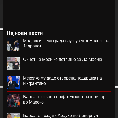
Најнови вести
Модриќ и Џеко градат луксузен комплекс на
Јадранот
Синот на Меси ќе потпише за Ла Масија
Мексико му даде отворена поддршка на
Инфантино
Барса го откажа пријателскиот натпревар
во Мароко
Барса го позајми Араухо во Ливерпул