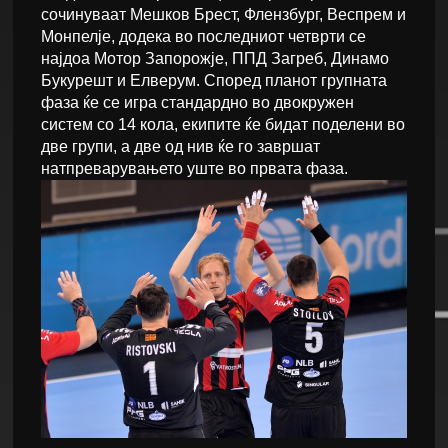
сочинуваат Мешков Брест, Флензбург, Веспрем и
Монпелје, додека во последниот четврти се
најдоа Мотор Запорожје, ППД Загреб, Динамо
Букурешт и Елверум. Според планот групната
фаза ќе се игра стандардно во двокружен
систем со 14 кола, екипите ќе бидат поделени во
две групи, а две од нив ќе го завршат
натпреварувањето уште во првата фаза.