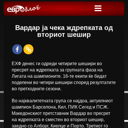
Вардар ја чека ждрепката од
вториот шешир
ЕХФ денес ги одреди четирите шешири во
пресрет на ждрепката за групната фаза на
Лигата на шампионите. 16-те екипи ќе бидат
поделени во четири шешири според резултатите
во претходните сезони.
Во најквалитетната група се најдоа, актуелниот
шампион Барселона, Кил, ПИК Сегед и ПСЖ.
Македонскиот претставник Вардар во пресрет
на ждрепката е сместен во вториот шешир,
заедно со Алборг, Киелце и Порто. Третиот го