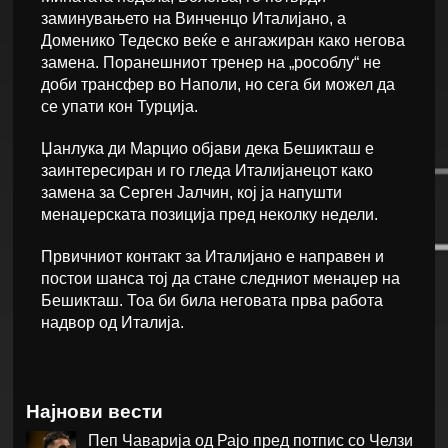
заминувањето на Винченцо Италијано, а
Доменико Тедеско веќе е ангажиран како негова
замена. Поранешниот тренер на „рособлу“ не
доби трансфер во Наполи, но сега би можел да
се упати кон Турција.
Џанлука ди Марцио објави дека Бешикташ е
заинтересиран и го гледа Италијанецот како
замена за Серген Јалчин, кој ја напушти
менаџерската позиција пред неколку недели.
Првичниот контакт за Италијано е направен и
постои шанса тој да стане следниот менаџер на
Бешикташ. Тоа би била неговата прва работа
надвор од Италија.
Најнови вести
Пеп Чаварија од Рајо пред потпис со Челзи