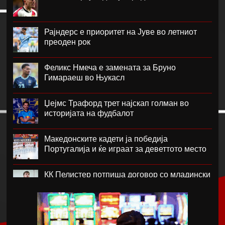
Рајндерс е приоритет на Јуве во летниот
преоден рок
Феликс Нмеча е замената за Бруно
Гимараеш во Њукасл
Џејмс Трафорд трет најскап голман во
историјата на фудбалот
Македонските кадети ја победија
Португалија и ќе играат за деветтото место
КК Пелистер потпиша договор со младински
репрезентативец
Магнес Аклиуш официјално претставен во
Париз