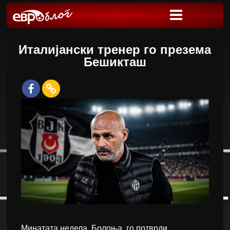
Италијански тренер го презема
Бешикташ
Минатата недела, Болоња, го потврди