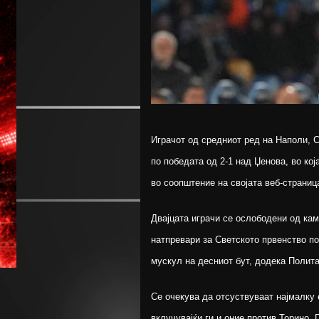
Играчот од средниот ред на Наполи, 
по победата од 2-1 над Џенова, во кој
во соопштение на својата веб-страниц
Двајцата играчи се ослободени од кам
натпревари за Светското првенство п
мускул на десниот бут, додека Полита
Се очекува да отсуствуваат најмалку 
вклучувајќи ги и оние против Торино,