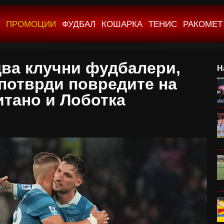
ПРОМОЦИИ
ФУДБАЛ
КОШАРКА
ТЕНИС
РАКОМЕТ
два клучни фудбалери,
Н
 потврди повредите на
тано и Лоботка