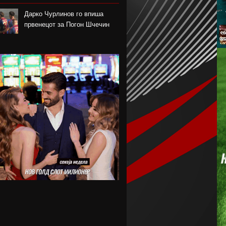
Дарко Чурлинов го впиша
првенецот за Погон Шчечин
Фенер ќе го предизвика
Монако за потписот на Лукаку
Челзи убедливо го надигра
Милан во Австралија
Кенан Јилдиз на листата на
желби на Арсенал
Фисник Аслани не ги мина
лекарските прегледи во РБ
Лајпциг
Интер подобар од Јуве во
тест меч во Перт