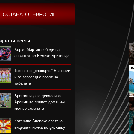
ОСТАНАТО
ЕВРОТИП
ајнови вести
Хорхе Мартин победи на
спринтот во Велика Британија
Тиквеш го „распарчи“ Башкими
и го запоседна врвот на
табелата
Брегалница го декласира
Арсими во првиот домашен
меч во сезоната
Катерина Ацевска светска
вицешампионка во џиу-џицу