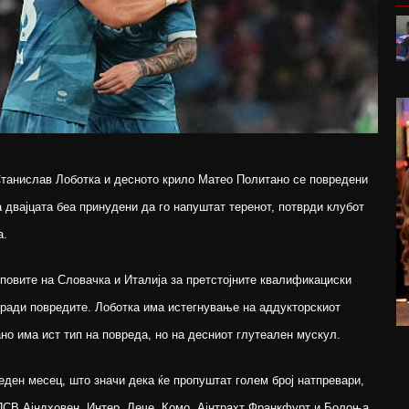
Станислав Лоботка и десното крило Матео Политано се повредени
а двајцата беа принудени да го напуштат теренот, потврди клубот
а.
повите на Словачка и Италија за претстојните квалификациски
оради повредите. Лоботка има истегнување на аддукторскиот
но има ист тип на повреда, но на десниот глутеален мускул.
еден месец, што значи дека ќе пропуштат голем број натпревари,
 ПСВ Ајндховен, Интер, Лече, Комо, Ајнтрахт Франкфурт и Болоња.