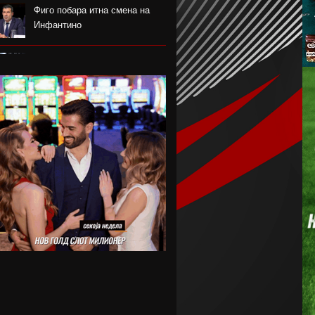
Фиго побара итна смена на
Инфантино
Одбојкарите ги започнаа
подготовките во Крушево
РБ Лајпциг го врати голманот
Ниланд
Блатер лобира за прва жена
на чело на ФИФА
Нотингем Форест го бара
Рејндерс како замена за
Андерсон
Арсенал плаќа скоро 90
милиони евра за Бруно
Гимараеш