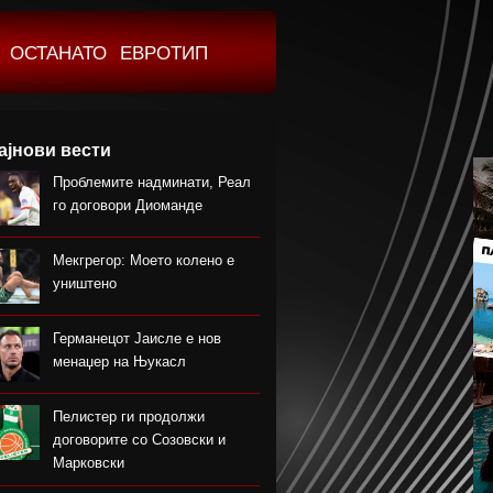
ОСТАНАТО
ЕВРОТИП
ајнови вести
Проблемите надминати, Реал
го договори Диоманде
Мекгрегор: Моето колено е
уништено
Германецот Јаисле е нов
менаџер на Њукасл
Пелистер ги продолжи
договорите со Созовски и
Марковски