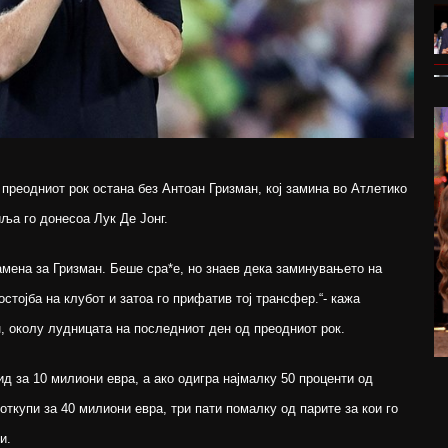
преодниот рок остана без Антоан Гризман, кој замина во Атлетико
ља го донесоа Лук Де Јонг.
амена за Гризман. Беше сра*е, но знаев дека заминувањето на
стојба на клубот и затоа го прифатив тој трансфер.“- кажа
, околу лудницата на последниот ден од преодниот рок.
д за 10 милиони евра, а ако одигра најмалку 50 проценти од
откупи за 40 милиони евра, три пати помалку од парите за кои го
и.