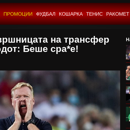
ПРОМОЦИИ
ФУДБАЛ
КОШАРКА
ТЕНИС
РАКОМЕТ
вршницата на трансфер
Н
дот: Беше сра*е!