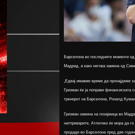
Барселона во последните моменти од 
Мадрид, а како негова замена од Севи
„Едвај имавме време да пронајдеме з
Гризман ќе ја поправи финансиската со
тренерот на Барселона, Роналд Куман
Гризман замина на позајмица во Мадри
натпреварите, Атлетико ќе мора да го 
продаде во Барселона пред две годин