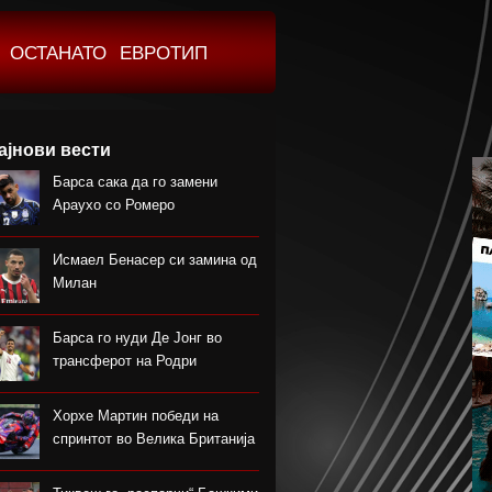
ОСТАНАТО
ЕВРОТИП
ајнови вести
Барса сака да го замени
Араухо со Ромеро
Исмаел Бенасер си замина од
Милан
Барса го нуди Де Јонг во
трансферот на Родри
Хорхе Мартин победи на
спринтот во Велика Британија