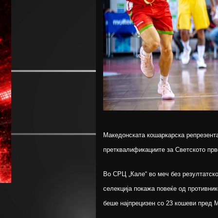
Македонската кошаркарска репрезентац
претквалификациите за Светското прве
Во СРЦ „Кале“ во меч без резултатск
селекција покажа повеќе од противник
беше најпрецизен со 23 кошеви пред М