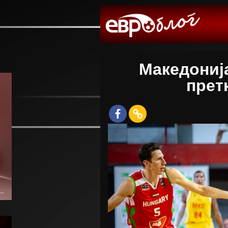
Македониј
прет