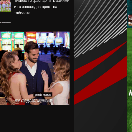
Тиквеш го „распарчи“ Башкими
и го запоседна врвот на
табелата
Брегалница го декласира
Арсими во првиот домашен
меч во сезоната
Катерина Ацевска светска
вицешампионка во џиу-џицу
Дарко Чурлинов го впиша
првенецот за Погон Шчечин
Фенер ќе го предизвика
Монако за потписот на Лукаку
Челзи убедливо го надигра
Милан во Австралија