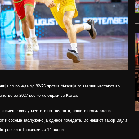
ија со победа од 82-75 против Унгарија го заврши настапот во
нство во 2027 кое ќе се одржи во Катар.
о значење околу местата на табелата, нашата подмладена
от и сосема заслужено ја однесе победата. Во нашиот табор Вајли
итревски и Ташовски со 14 поени.