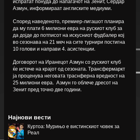
испратат понуда до напаѓачот на Зенит, Сердар
Азмун, информираат англиските медиуми.
Според наведеното, премиер-лигашот планира
да му плати 6 милиони евра на рускиот клуб за
да дојде до потписот на искусниот фудбалер кој
во сезонава на 21 меч на сите турнири постигна
10 голови и направи 4. асистенции.
Договорот на Иранецот Азмун со рускиот клуб
ќе истече на крајот од сезоната. Трансфермаркт
ја проценува неговата траснферна вредност на
25 милиони евра. Азмун го облече дресот на
Зенит пред точно две години.
Најнови вести
Куртоа: Мурињо е вистинскиот човек за
Реал