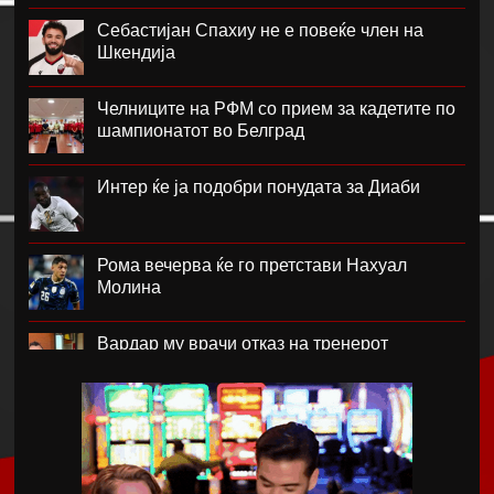
Себастијан Спахиу не е повеќе член на
Шкендија
Челниците на РФМ со прием за кадетите по
шампионатот во Белград
Интер ќе ја подобри понудата за Диаби
Рома вечерва ќе го претстави Нахуал
Молина
Вардар му врачи отказ на тренерот
Фабијани
Каљари го потврди трансферот на Даниел
Малдини