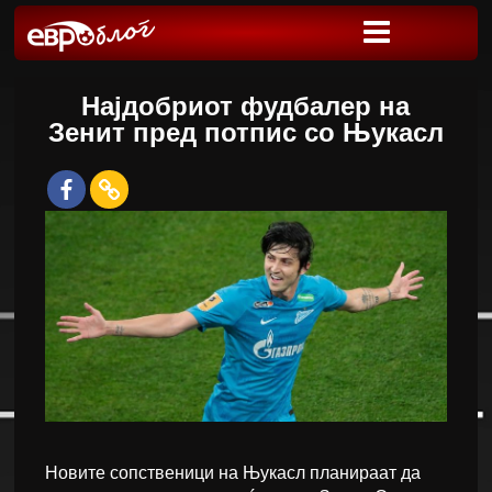
Најдобриот фудбалер на
Зенит пред потпис со Њукасл
Новите сопственици на Њукасл планираат да