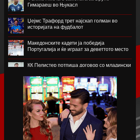
Гимараеш во Њукасл
Џејмс Трафорд трет најскап голман во
историјата на фудбалот
Македонските кадети ја победија
Португалија и ќе играат за деветтото место
КК Пелистер потпиша договор со младински
репрезентативец
Магнес Аклиуш официјално претставен во
Париз
Мики ван де Вен се согласи на нов договор
со Тотенхем
Лина Ѓорческа го заврши настапот во
Лајпциг