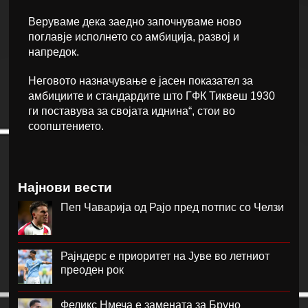
Веруваме дека заедно започнуваме ново
поглавје исполнето со амбиција, развој и
напредок.
Неговото назначување е јасен показател за
амбициите и стандардите што ГФК Тиквеш 1930
ги поставува за својата иднина“, стои во
соопштението.
Најнови вести
Пеп Чаварија од Рајо пред потпис со Челзи
Рајндерс е приоритет на Јуве во летниот
преоден рок
Феликс Нмеча е замената за Бруно