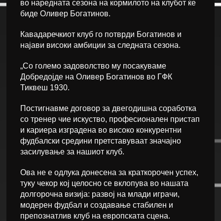
во наредната сезона на кормилото на клубот ќе
биде Оливер Богатинов.
Кавадаречкиот клуб го потврди Богатинов и
најави високи амбиции за следната сезона.
„Со големо задоволство му посакуваме
Добредојде на Оливер Богатинов во ГФК
Тиквеш 1930.
Постигнавме договор за двегодишна соработка
со тренер чие искуство, професионален пристап
и кариера изградена во високо конкурентни
фудбалски средини претставуваат значајно
засилување за нашиот клуб.
Ова не е одлука донесена за краткорочен успех,
туку чекор кој целосно се вклопува во нашата
долгорочна визија: развој на млади играчи,
модерен фудбал и создавање стабилен и
препознатлив клуб на европската сцена.