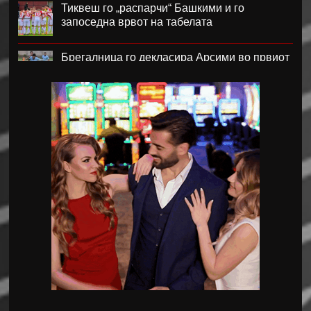
Тиквеш го „распарчи“ Башкими и го
запоседна врвот на табелата
Брегалница го декласира Арсими во првиот
домашен меч во сезоната
Катерина Ацевска светска вицешампионка
во џиу-џицу
Дарко Чурлинов го впиша првенецот за
Погон Шчечин
Фенер ќе го предизвика Монако за потписот
на Лукаку
Челзи убедливо го надигра Милан во
Австралија
Кенан Јилдиз на листата на желби на