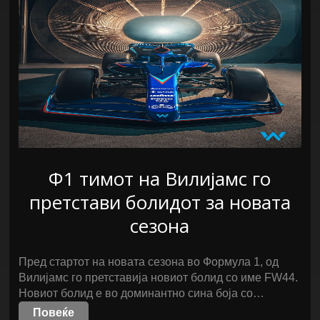
Ф1 тимот на Вилијамс го
претстави болидот за новата
сезона
Пред стартот на новата сезона во Формула 1, од
Вилијамс го претставија новиот болид со име FW44.
Новиот болид е во доминантно сина боја со…
Повеќе