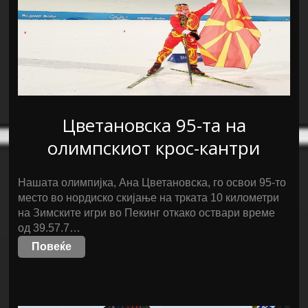
Цветановска 95-та на
олимпскиот крос-кантри
Нашата олимпијка, Ана Цветановска, го освои 95-то
место во нордиско скијање на трката 10 километри
на Зимските игри во Пекинг откако оствари време
од 39.57.7…
Повеќе