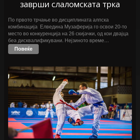
заврши слаломската трка
По првото трчање во дисциплината алпска
комбинација Елведина Музаферија го освои 20-то
место во конкуренција на 26 скијачки, од кои двајца
беа дисквалификувани. Нејзиното време…
Повеќе