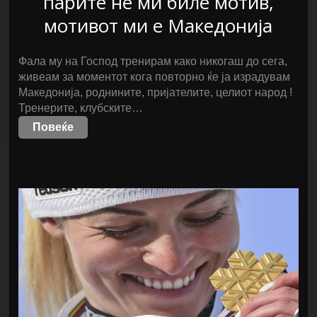
парите не ми биле мотив,
мотивот ми е Македонија
Фала му на Господ тренирам како никогаш до сега,
живеам за моментот кога повторно ќе ја израдувам
Македонија, роднините, пријателите, целиот народ !
Тренерите, клубските…
Повеќе