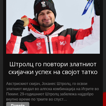
Штролц го повтори златниот
скијачки успех на својот татко
Австрискиот скијач, Јоханес Штролц, го освои
златниот медал во алпска комбинација на Игрите во
Пекинг. 29-годишниот Штролц забележа најдобро
вкупно време по трките во спуст…
Повеќе