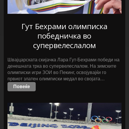
Гут Бехрами олимписка
победничка во
супервелеслалом
Швајцарската скијачка Лара Гут-Бехрами победи на
денешната трка во супервелеслалом. На зимските
олимписки игри ЗОИ во Пекинг, освојувајќи го
првиот златен олимписки медал во својата…
Повеќе