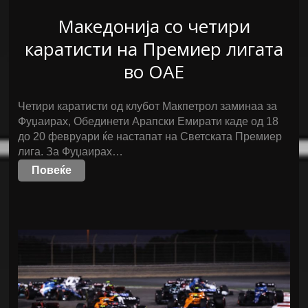
Македонија со четири
каратисти на Премиер лигата
во ОАЕ
Четири каратисти од клубот Макпетрол заминаа за
Фуџаирах, Обединети Арапски Емирати каде од 18
до 20 февруари ќе настапат на Светската Премиер
лига. За Фуџаирах…
Повеќе