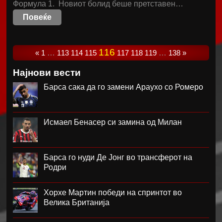
Формула 1. Новиот болид беше претставен…
Повеќе
116
«
1
…
113
114
115
117
118
119
…
138
»
Најнови вести
Барса сака да го замени Араухо со Ромеро
Исмаел Бенасер си замина од Милан
Барса го нуди Де Јонг во трансферот на
Родри
Хорхе Мартин победи на спринтот во
Велика Британија