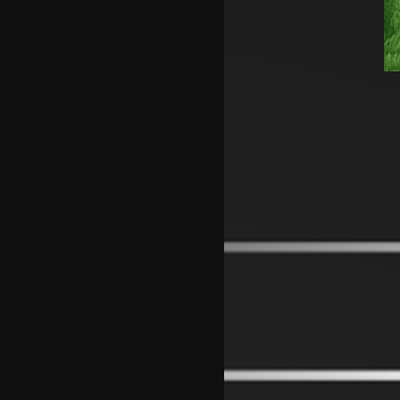
Струшкиот турнир спремен за
уште едно издание
Реми на Шкендија Арачиново и
Силекс на воведот во второто
коло на ПМФЛ
Јунајтед позајми два свои
голови
Пеп Чаварија од Рајо пред
потпис со Челзи
Рајндерс е приоритет на Јуве
во летниот преоден рок