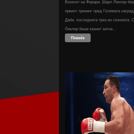
Возачот на Ферари, Шарл Леклер беш
првиот тренинг пред Големата наград
Даби, последната трка во сезоната. С
Леклер беше казнет затоа…
Повеќе