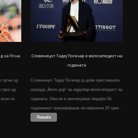
д за ГН на
Словенецот Тадеј Погачар е велосипедист на
годината
 тргне од
Словенецот Тадеј Погачар ја доби престижната
 трка од
награда „Вело дор“ за најдобар велосипедист на
 вози за
годината. Ова не е неочекувано бидејќи 26-
годишникот триумфираше на нереални 25 трки…
Повеќе