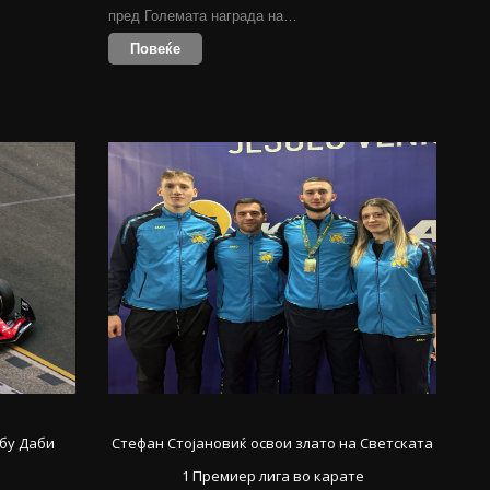
пред Големата награда на…
Повеќе
Абу Даби
Стефан Стојановиќ освои злато на Светската
1 Премиер лига во карате