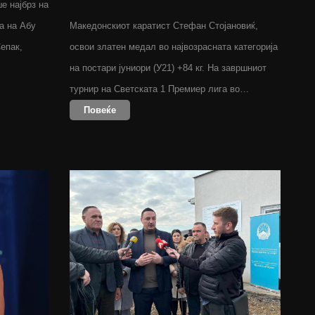
е најбрз на
а на Абу
Македонскиот каратист Стефан Стојановиќ,
епак,
освои златен медал во највозрасната категорија
на постари јуниори (У21) +84 кг. На завршниот
турнир на Светската 1 Премиер лига во…
Повеќе