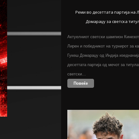
Реми во десеттата партија на 
Домараџу за светска титу
Актуелниот светски шампион Кинезот
Лирен и победникот на турнирот за к
Гукеш Домараџу од Индија изедначиј
десеттата партија од мечот за титула
светски…
Повеќе