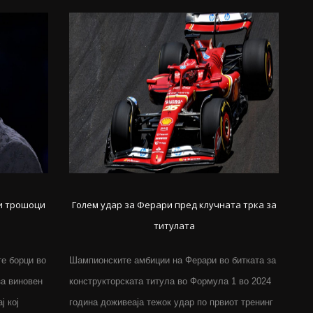
ки трошоци
Голем удар за Ферари пред клучната трка за
титулата
те борци во
Шампионските амбиции на Ферари во битката за
за виновен
конструкторската титула во Формула 1 во 2024
ј кој
година доживеаја тежок удар по првиот тренинг