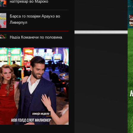
натпревар во Мароко
Барса го позајми Араухо во
Ливерпул
Надја Команечи по половина
век се врати во Монтреал
ФК Пелистер со заштитен
бренд по 81 година постоење !
Артета: Мојот Арсенал учи од
грешките
Лука Зидан се раздели со
Гранада
Џеронимо Рули е нов втор
голман на Сити