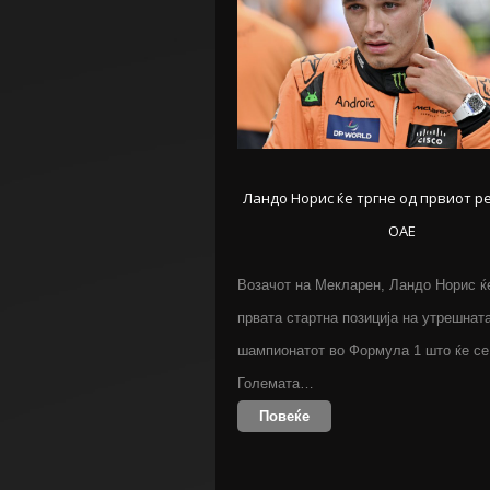
Ландо Норис ќе тргне од првиот ре
ОАЕ
Возачот на Мекларен, Ландо Норис ќе
првата стартна позиција на утрешната
шампионатот во Формула 1 што ќе се
Големата…
Повеќе