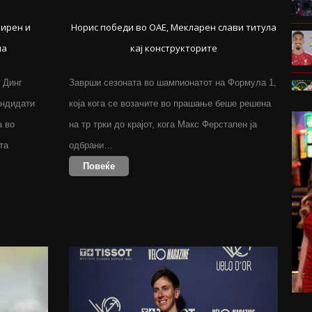
Лирен и
Норис победи во ОАЕ, Мекларен слави титула
ла
кај конструкторите
 Динг
Заврши сезоната во шампионатот на Формула 1,
андидати
која кога се возачите во прашање беше решена
а во
на тр трки до крајот, кога Макс Ферстапен ја
та
одбрани…
Повеќе