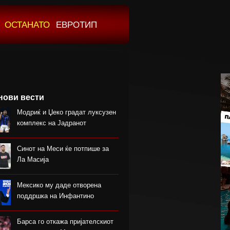
ОСТАНАТО
ЕВРОТИП
нови вести
Модриќ и Џеко градат луксузен
комплекс на Јадранот
Синот на Меси ќе потпише за
Ла Масија
Мексико му даде отворена
поддршка на Инфантино
Барса го откажа пријателскиот