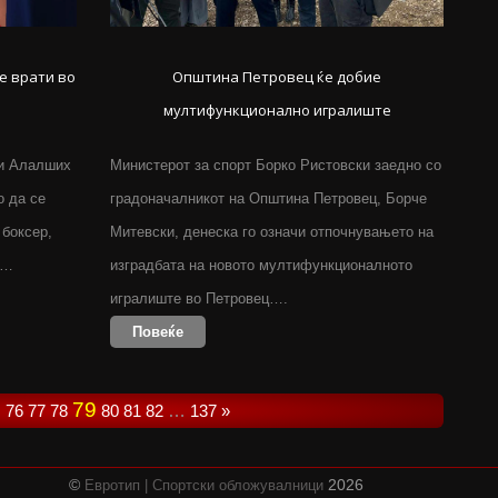
е врати во
Општина Петровец ќе добиe
мултифункционално игралиште
ки Алалших
Министерот за спорт Борко Ристовски заедно со
о да се
градоначалникот на Општина Петровец, Борче
 боксер,
Митевски, денеска го означи отпочнувањето на
,…
изградбата на новото мултифункционалното
игралиште во Петровец….
Повеќе
79
…
76
77
78
80
81
82
…
137
»
©
2026
Евротип | Спортски обложувалници