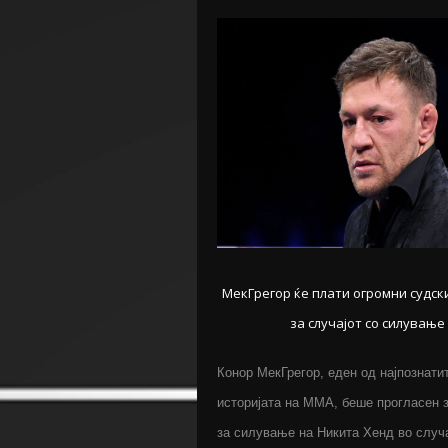
МекГрегор ќе плати огромни судс
за случајот со силување
Конор МекГрегор, еден од најпознати
историјата на ММА, беше прогласен 
за силување на Никита Хенд во случа