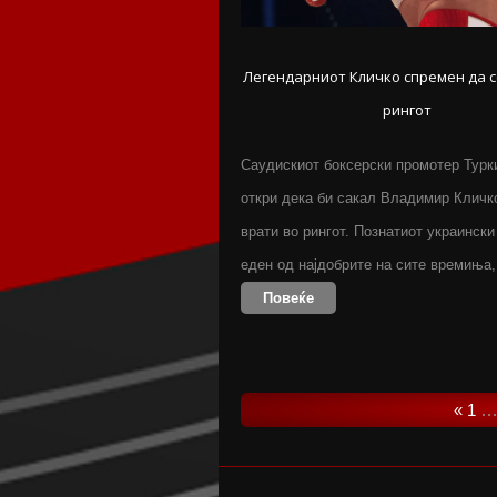
Легендарниот Кличко спремен да с
рингот
Саудискиот боксерски промотер Тур
откри дека би сакал Владимир Кличк
врати во рингот. Познатиот украински
еден од најдобрите на сите времиња
Повеќе
«
1