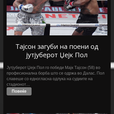
Тајсон загуби на поени од
јутјуберот Џејк Пол
Јутјуберот Џејк Пол го победи Мајк Тајсон (58) во
професионална борба што се одржа во Далас. Пол
славеше со едногласна одлука на судиите на
стадионот…
Повеќе