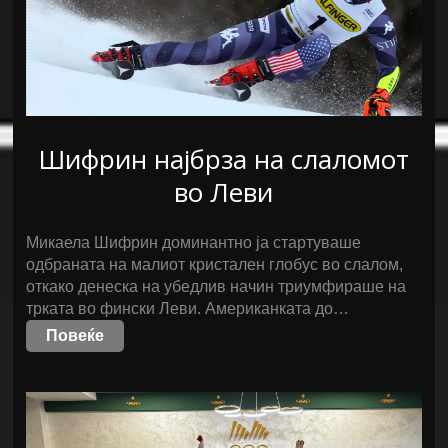
Шифрин најбрза на слаломот
во Леви
Микаела Шифрин доминантно ја стартуваше
одбраната на малиот кристален глобус во слалом,
откако денеска на убедлив начин триумфираше на
трката во фински Леви. Американката до…
Повеќе