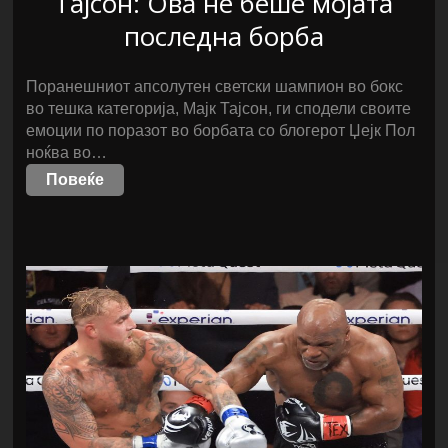
Тајсон: Ова не беше мојата
последна борба
Поранешниот апсолутен светски шампион во бокс
во тешка категорија, Мајк Тајсон, ги сподели своите
емоции по поразот во борбата со блогерот Џејк Пол
ноќва во…
Повеќе