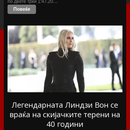
по двете трки 1:47.20…
Повеќе
Легендарната Линдзи Вон се
враќа на скијачките терени на
40 години