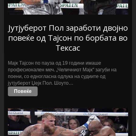
Јутјуберот Пол заработи двојно
повеќе од Тајсон по борбата во
Тексас
Мајк Тајсон по пауза од 19 години имаше
професионален меч. „Челичниот Мајк“ загуби на
поени, со едногласна одлука на судиите од
јутјуберот Џејк Пол. Шоуто…
Повеќе