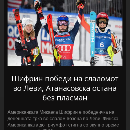
Шифрин победи на слаломот
во Леви, Атанасовска остана
без пласман
Американката Микаела Шифрин е победничка на
денешната трка во слалом возена во Леви, Финска.
Американката до триумфот стигна со вкупно време