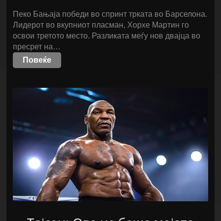
Пеко Бањаја победи во спринт трката во Барселона.
Лидерот во вкупниот пласман, Хорхе Мартин го
освои третото место. Разликата меѓу нов двајца во
пресрет на…
Повеќе