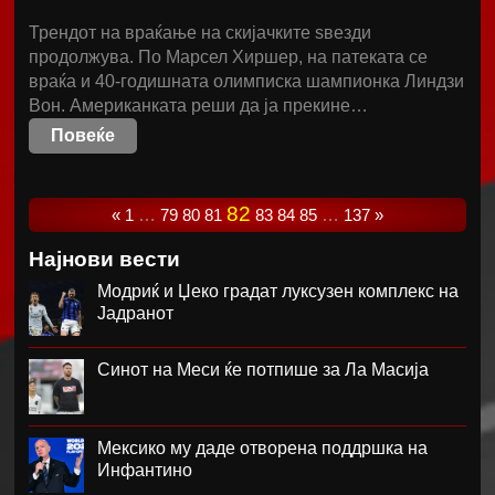
Трендот на враќање на скијачките ѕвезди
продолжува. По Марсел Хиршер, на патеката се
враќа и 40-годишната олимписка шампионка Линдзи
Вон. Американката реши да ја прекине…
Повеќе
82
«
1
…
79
80
81
83
84
85
…
137
»
Најнови вести
Модриќ и Џеко градат луксузен комплекс на
Јадранот
Синот на Меси ќе потпише за Ла Масија
Мексико му даде отворена поддршка на
Инфантино