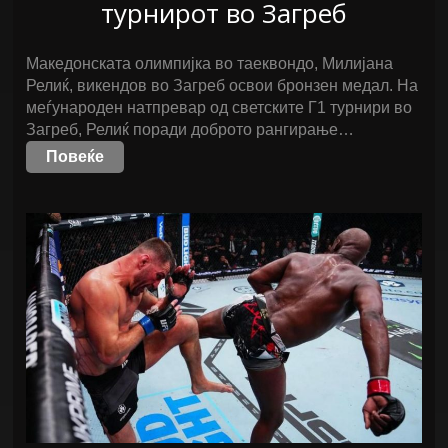
турнирот во Загреб
Македонската олимпијка во таеквондо, Милијана
Релиќ, викендов во Загреб освои бронзен медал. На
меѓународен натпревар од светските Г1 турнири во
Загреб, Релиќ поради доброто рангирање…
Повеќе