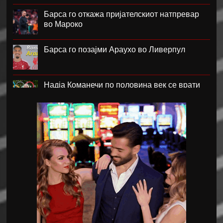
Барса го откажа пријателскиот натпревар
во Мароко
Барса го позајми Араухо во Ливерпул
Надја Команечи по половина век се врати
во Монтреал
ФК Пелистер со заштитен бренд по 81
година постоење !
Артета: Мојот Арсенал учи од грешките
Лука Зидан се раздели со Гранада