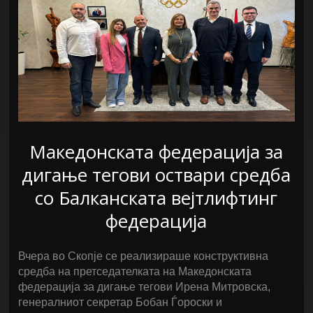
Македонската федерација за
дигање тегови оствари средба
со Балканската вејтлифтинг
федерација
Вчера во Скопје се реализираше конструктивна
средба на претседателката на Македонската
федерација за дигање тегови Ирена Митровска,
генeралниот секретар Бобан Ѓороски и