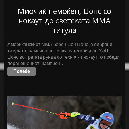
Миочиќ немоќен, Џонс со
нокаут до светската ММА
титула
Американскиот ММА борец Џон Џонс ја одбрани
титулата шампион во тешка категорија во УФЦ.
Џонс во третата рунда со технички нокаут го победи
поранешениот шампион…
Повеќе