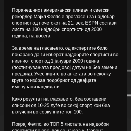
Поранешниот американски пливач и светски
рекордер Мајкл Фелпс е прогласен за најдобар
спортист од почетокот на 21. век. ESPN состави
листа на 100 најдобри спортисти од 2000
година, па досега.
За време на гласањето, од експертите било
побарано да ги изберат најдобрите спортисти во
нивниот спорт од 1 јануари 2000 година
(постигнувањата пред овој датум не беа земени
предвид). Учесниците во анкетата во неколку
круга го избраа подобриот од двајцата
именувани кандидати.
Како резултат на гласањето, беа составени
списоци од 10-25 луѓе во секој спорт, кои беа
вклучени во севкупните топ 100.
Покрај Фелпс, во ТОП 5 листата на најдобри
спортисти во овој век се најдоа и Серена