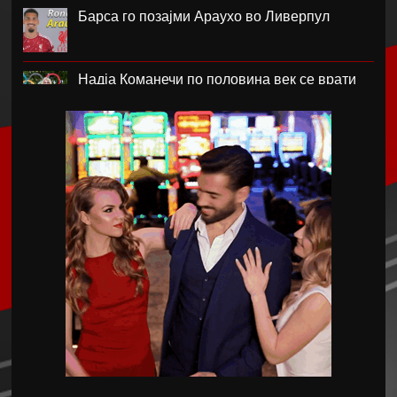
Барса го позајми Араухо во Ливерпул
Надја Команечи по половина век се врати
во Монтреал
ФК Пелистер со заштитен бренд по 81
година постоење !
Артета: Мојот Арсенал учи од грешките
Лука Зидан се раздели со Гранада
Џеронимо Рули е нов втор голман на Сити
Струшкиот турнир спремен за уште едно