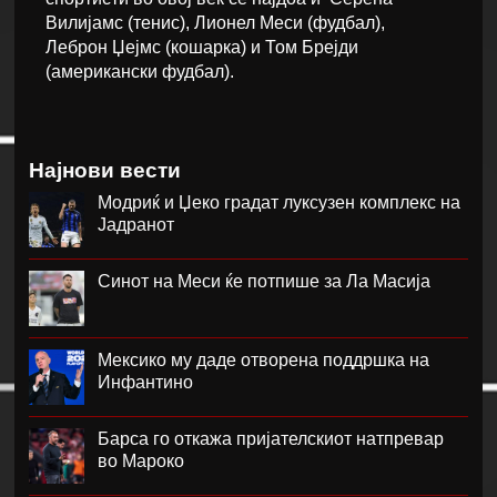
Вилијамс (тенис), Лионел Меси (фудбал),
Леброн Џејмс (кошарка) и Том Брејди
(американски фудбал).
Најнови вести
Модриќ и Џеко градат луксузен комплекс на
Јадранот
Синот на Меси ќе потпише за Ла Масија
Мексико му даде отворена поддршка на
Инфантино
Барса го откажа пријателскиот натпревар
во Мароко