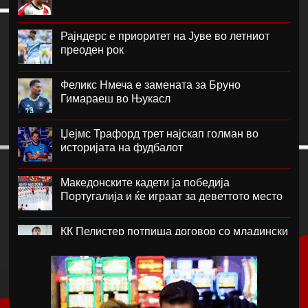
Рајндерс е приоритет на Јуве во летниот
преоден рок
Феликс Нмеча е замената за Бруно
Гимараеш во Њукасл
Џејмс Трафорд трет најскап голман во
историјата на фудбалот
Македонските кадети ја победија
Португалија и ќе играат за деветтото место
КК Пелистер потпиша договор со младински
репрезентативец
Магнес Аклиуш официјално претставен во
Париз