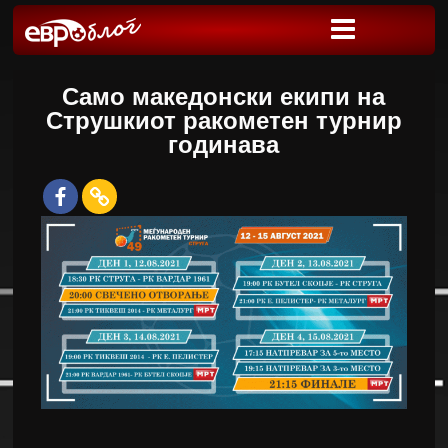
Само македонски екипи на
Струшкиот ракометен турнир
годинава