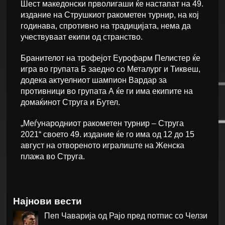
Шест македонски прволигаши ќе настапат на 49.
издание на Струшкиот ракометен турнир, на кој
годинава, спротивно на традицијата, нема да
учествуваат екипи од странство.
Бранителот на трофејот Еурофарм Пелистер ќе
игра во групата Б заедно со Металург и Тиквеш,
додека актуелниот шампион Вардар за
противници во групата А ќе ги има екипите на
домаќинот Струга и Бутел.
„Меѓународниот ракометен турнир – Струга
2021“ своето 49. издание ќе го има од 12 до 15
август на отвореното игралиште на Женска
плажа во Струга.
Најнови вести
Пеп Чаварија од Рајо пред потпис со Челзи