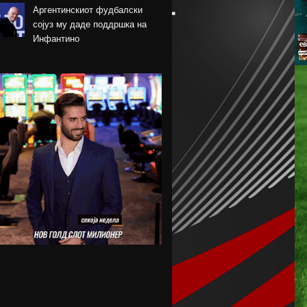
Аргентинскиот фудбалски
сојуз му даде поддршка на
Инфантино
Арсенал се вклучи во трката
за Ромеро
ПСЖ го купи најдобриот
фудбалер на Монако
Крстевски го замени МЗТ
Скопје со Куманово
Силверстоун се враќа во
календарот на Мото ГП
шампионатот
Винициус го продолжи
договорот со Реал Мадрид