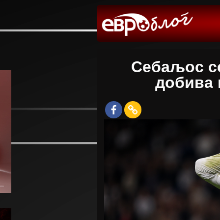
Себаљос се
добива 