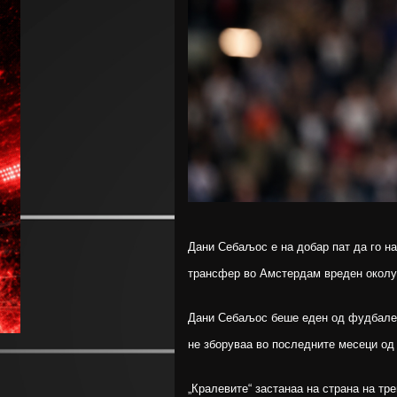
Дани Себаљос е на добар пат да го на
трансфер во Амстердам вреден околу
Дани Себаљос беше еден од фудбалери
не зборуваа во последните месеци од 
„Кралевите“ застанаа на страна на тр