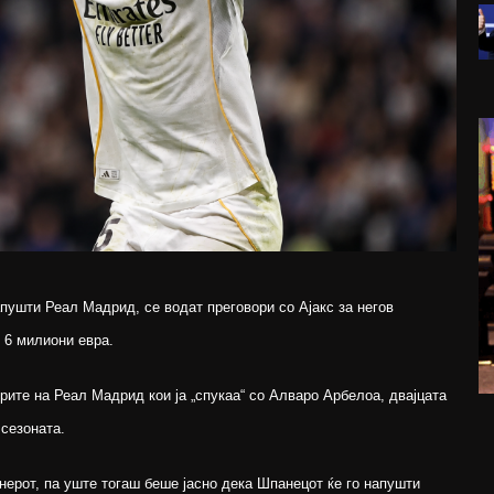
пушти Реал Мадрид, се водат преговори со Ајакс за негов
 6 милиони евра.
те на Реал Мадрид кои ја „спукаа“ со Алваро Арбелоа, двајцата
сезоната.
енерот, па уште тогаш беше јасно дека Шпанецот ќе го напушти