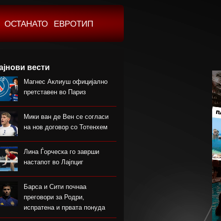
ОСТАНАТО
ЕВРОТИП
ајнови вести
Магнес Аклиуш официјално
претставен во Париз
Мики ван де Вен се согласи
на нов договор со Тотенхем
Лина Ѓорческа го заврши
настапот во Лајпциг
Барса и Сити почнаа
преговори за Родри,
испратена и првата понуда