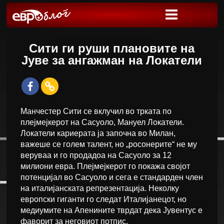
Сити ги руши плановите на
Јуве за ангажман на Локатели
Манчестер Сити се вклучил во трката по
плејмејкерот на Сасуоло, Мануел Локатели.
Локатели кариерата ја започна во Милан,
важеше се голем талент, но „росонерите“ не му
веруваа и го продадоа на Сасуоло за 12
милиони евра. Плејмејкерот го покажа својот
потенцијал во Сасуоло и сега е стандарден член
на италијанската репрезентација. Неколку
европски гиганти го следат Италијанецот, но
медиумите на Апенините тврдат дека Јувентус е
фаворит за неговиот потпис.