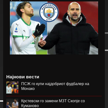
Најнови вести
ПСЖ го купи најдобриот фудбалер на
Монако
Крстевски го замени МЗТ Скопје со
Куманово