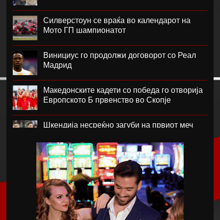
Силверстоун се враќа во календарот на
Мото ГП шампионатот
Винициус го продолжи договорот со Реал
Мадрид
Македонските кадети со победа го отворија
Европското Б првенство во Скопје
Шкендија несреќно загуби на првиот меч
против Хибернијан
Реал го официјализира рекордниот
трансфер на Диоманде
Томас Волкап преговара со Дубаи