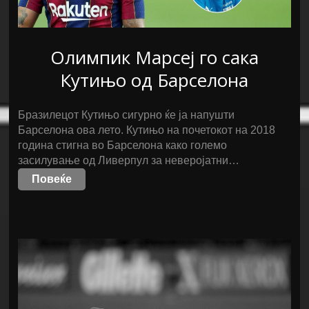
Олимпик Марсеј го сака
Кутињо од Барселона
Бразилецот Кутињо сигурно ќе ја напушти
Барселона ова лето. Кутињо на почетокот на 2018
година стигна во Барселона како големо
засилување од Ливерпул за неверојатни…
Повеќе