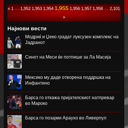
1,955
«
1
…
1,952
1,953
1,954
1,956
1,957
1,958
…
2,101
»
Најнови вести
Модриќ и Џеко градат луксузен комплекс на
Јадранот
Синот на Меси ќе потпише за Ла Масија
Мексико му даде отворена поддршка на
Инфантино
Барса го откажа пријателскиот натпревар
во Мароко
Барса го позајми Араухо во Ливерпул