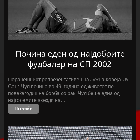
Почина еден од најдобрите
фудбалер на СП 2002
Поранешниот репрезентативец на Јужна Кореја, Ју
Санг-Чул почина во 49. година од животот по
повеќегодишна борба со рак. Чул беше една од
најголемите ѕвезди на…
Повеќе