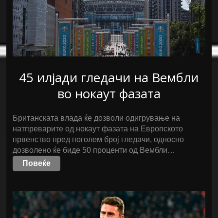
45 илјади гледачи на Вембли
во нокаут фазата
Британската влада ќе дозволи одигрување на
натпреварите од нокаут фазата на Европското
првенство пред поголем број гледачи, односно
дозволено ќе биде 50 проценти од Вембли…
Повеќе