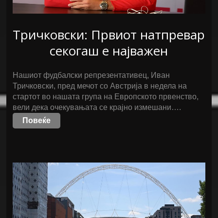
Тричковски: Првиот натпревар
секогаш е најважен
Нашиот фудбалски репрезентативец, Иван
Тричковски, пред мечот со Австрија в недела на
стартот во нашата група на Европското првенство,
вели дека очекувањата се крајно измешани….
Повеќе