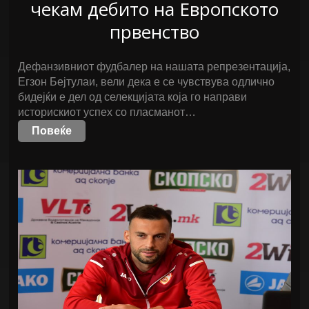
чекам дебито на Европското
првенство
Дефанзивниот фудбалер на нашата репрезентација,
Егзон Бејтулаи, вели дека е се чувствува одлично
бидејќи е дел од селекцијата која го направи
историскиот успех со пласманот…
Повеќе