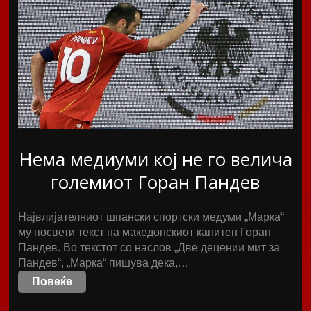
Нема медиуми кој не го велича
големиот Горан Пандев
Највлијателниот шпански спортски медуми „Марка“
му посвети текст на македонскиот капитен Горан
Пандев. Во текстот со наслов „Две децении мит за
Пандев“, „Марка“ пишува дека,…
Повеќе