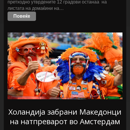
претходно утврдените 12 градови останаа на
листата на домаќини на…
Повеќе
Холандија забрани Македонци
на натпреварот во Амстердам