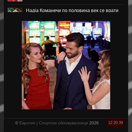
Надја Команечи по половина век се врати
во Монтреал
ФК Пелистер со заштитен бренд по 81
година постоење !
Артета: Мојот Арсенал учи од грешките
Лука Зидан се раздели со Гранада
Џеронимо Рули е нов втор голман на Сити
Струшкиот турнир спремен за уште едно
издание
©
Евротип | Спортски обложувалници
2026
12:20:40