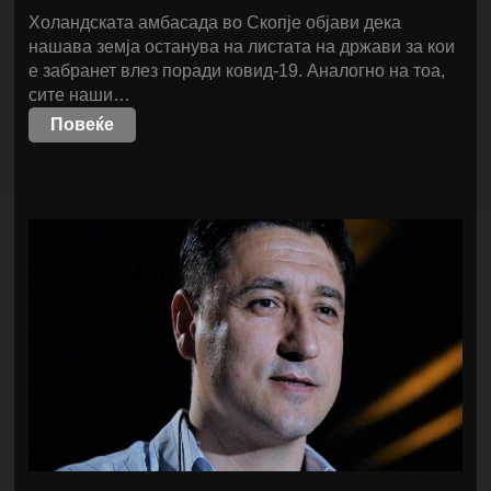
Холандската амбасада во Скопје објави дека
нашава земја останува на листата на држави за кои
е забранет влез поради ковид-19. Аналогно на тоа,
сите наши…
Повеќе