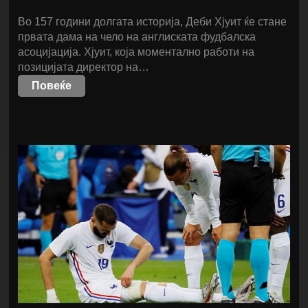
Во 157 години долгата историја, Деби Хјуит ќе стане
првата дама на чело на англиската фудбалска
асоцијација. Хјуит, која моментално работи на
позицијата директор на…
Повеќе