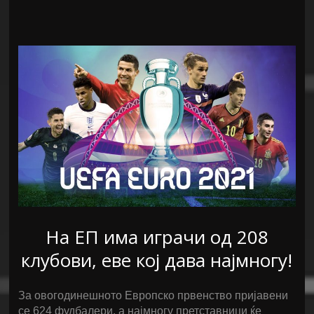
На ЕП има играчи од 208
клубови, еве кој дава најмногу!
За овогодинешното Европско првенство пријавени
се 624 фудбалери, а најмногу претставници ќе