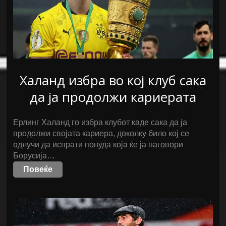
Халанд избра во кој клуб сака
да ја продолжи кариерата
Ерлинг Халанд го избра клубот каде сака да ја
продолжи својата кариера, доколку било кој се
одлучи да испрати понуда која ќе ја наговори
Борусија…
Повеќе