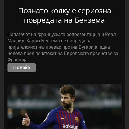
Познато колку е сериозна
повредата на Бензема
Напаѓачот на француската репрезентација и Реал
Мадрид, Карим Бензема се повреди на
пријателскиот натпревар против Бугарија, една
недела пред почетокот на Европското првенство за
Франција….
Повеќе