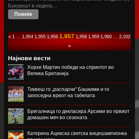
Букурешт в недела…
Повеќе
1,957
«
1
…
1,954
1,955
1,956
1,958
1,959
1,960
…
2,102
»
Најнови вести
Хорхе Мартин победи на спринтот во
Велика Британија
Тиквеш го „распарчи“ Башкими и го
запоседна врвот на табелата
Брегалница го декласира Арсими во првиот
домашен меч во сезоната
Катерина Ацевска светска вицешампионка