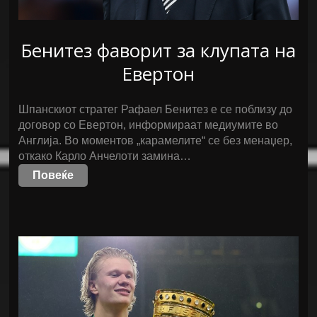
Бенитез фаворит за клупата на
Евертон
Шпанскиот стратег Рафаел Бенитез е се поблизу до
договор со Евертон, информираат медиумите во
Англија. Во моментов „карамелите“ се без менаџер,
откако Карло Анчелоти замина…
Повеќе