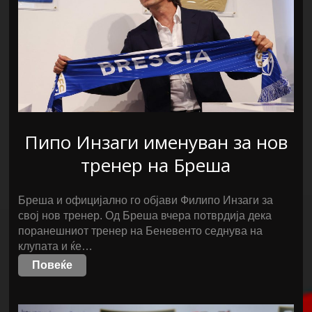
Пипо Инзаги именуван за нов
тренер на Бреша
Бреша и официјално го објави Филипо Инзаги за
свој нов тренер. Од Бреша вчера потврдија дека
поранешниот тренер на Беневенто седнува на
клупата и ќе…
Повеќе