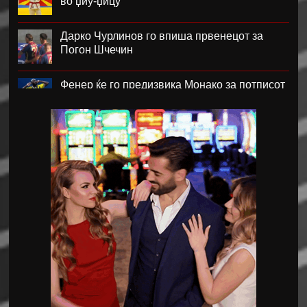
во џиу-џицу
Дарко Чурлинов го впиша првенецот за
Погон Шчечин
Фенер ќе го предизвика Монако за потписот
на Лукаку
Челзи убедливо го надигра Милан во
Австралија
Кенан Јилдиз на листата на желби на
Арсенал
Фисник Аслани не ги мина лекарските
прегледи во РБ Лајпциг
Интер подобар од Јуве во тест меч во Перт