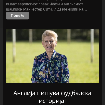
имаат европскиот првак Челзи и англискиот
шампион Манчестер Сити. И двете екипи на…
Повеќе
Англија пишува фудбалска
историја!