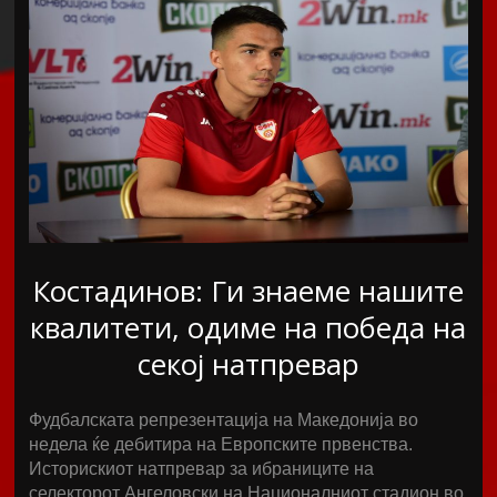
Костадинов: Ги знаеме нашите
квалитети, одиме на победа на
секој натпревар
Фудбалската репрезентација на Македонија во
недела ќе дебитира на Европските првенства.
Историскиот натпревар за ибраниците на
селекторот Ангеловски на Националниот стадион во