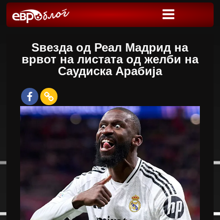
Ѕвезда од Реал Мадрид на
врвот на листата од желби на
Саудиска Арабија