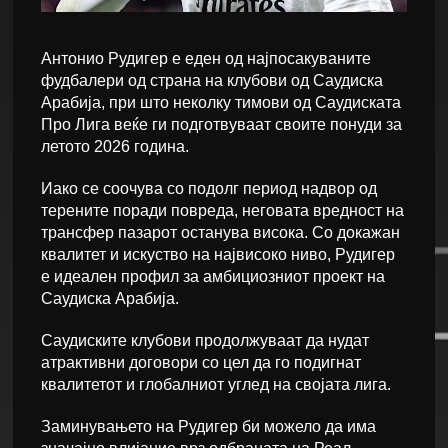
Антонио Рудигер е еден од најпосакуваните
фудбалери од страна на клубови од Саудиска
Арабија, при што неколку тимови од Саудиската
Про Лига веќе ги подготвуваат своите понуди за
летото 2026 година.
Иако се соочува со подолг период надвор од
терените поради повреда, неговата вредност на
трансфер пазарот останува висока. Со докажан
квалитет и искуство на највисоко ниво, Рудигер
е идеален профил за амбициозниот проект на
Саудиска Арабија.
Саудиските клубови продолжуваат да нудат
атрактивни договори со цел да го подигнат
квалитетот и глобалниот углед на својата лига.
Заминувањето на Рудигер би можело да има