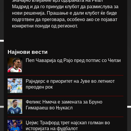
значајно влијание врз одбраната на Реал
Мадрид и да го принуди клубот да размислува за
нови решенија. Прашање е дали клубот ќе биде
подготвен да преговара, особено ако се појават
конкретни понуди од регионот.
Најнови вести
Пеп Чаварија од Рајо пред потпис со Челзи
Рајндерс е приоритет на Јуве во летниот
преоден рок
Феликс Нмеча е замената за Бруно
Гимараеш во Њукасл
Џејмс Трафорд трет најскап голман во
историјата на фудбалот