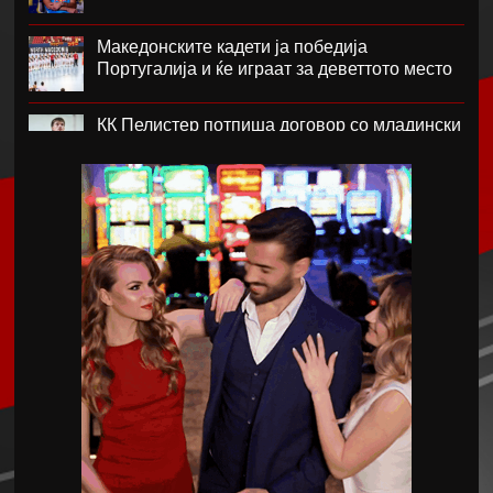
Македонските кадети ја победија
Португалија и ќе играат за деветтото место
КК Пелистер потпиша договор со младински
репрезентативец
Магнес Аклиуш официјално претставен во
Париз
Мики ван де Вен се согласи на нов договор
со Тотенхем
Лина Ѓорческа го заврши настапот во
Лајпциг
Барса и Сити почнаа преговори за Родри,
испратена и првата понуда