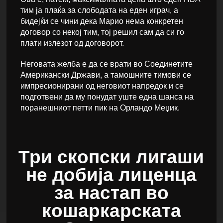
тим ја плаќа за слободата на еден играч, а
бидејќи се чини дека Марио нема конкретен
договор со некој тим, тој решил сам да си го
плати излезот од договорот.
Неговата желба е да се врати во Соединетите
Американски Држави, а тамошните тимови се
импресионирани од неговиот напредок и се
подготвени да му понудат уште една шанса на
поранешниот петти пик на Орландо Меџик.
Три скопски лигаши
не добија лиценца
за настап во
кошаркарската