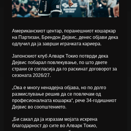
Американскиот центар, поранешниот кошаркар
на Партизан, Брендон Дејвис, денес објави дека
одлучил да ја заврши играчката кариера.
Јапонскиот клуб Алварк Токио потврди дека
Дејвис побарал повлекување, по што двете
страни се согласија да го раскинат договорот за
сезоната 2026/27.
„Ова е многу ненадејна објава, но по долго
размислување решив да се повлечам од
професионалната кошарка“, рече 34-годишниот
Дејвис во соопштението.
„Би сакал да ја изразам мојата искрена
благодарност до сите во Алварк Токио,