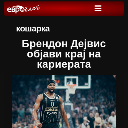
кошарка
Брендон Дејвис
објави крај на
кариерата