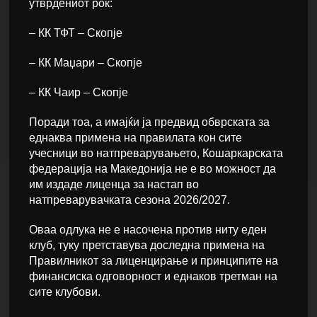
утврдениот рок:
– КК ТФТ – Скопје
– КК Маџари – Скопје
– КК Чаир – Скопје
Поради тоа, а имајќи ја предвид обврската за
еднаква примена на правилата кон сите
учесници во натпреварувањето, Кошаркарската
федерација на Македонија не е во можност да
им издаде лиценца за настап во
натпреварувачката сезона 2026/2027.
Оваа одлука не е насочена против ниту еден
клуб, туку претставува доследна примена на
Правилникот за лиценцирање и принципите на
финансиска одговорност и еднаков третман на
сите клубови.