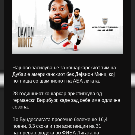
Најново засилување за кошаркарскиот тим на
Дубаи е американскиот бек Дејвион Минц, кој
потпиша со шампионот на АБА лигата.
28-годишниот кошаркар пристигнува од
германски Вирцбург, каде зад себе има одлична
сезона.
Во Бундеслигата просечно бележеше 16,4
поени, 3,3 скока и три асистенции на 31
натпревар, додека во ФИБА Лигата на