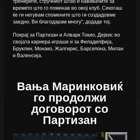
тренерите, стручниот штаб и навивачите за
времето што го поминав во овој клуб. Секогаш
ќе ги негувам спомените што ги создадовме
заедно. Ви благодарам многу“, додаде тој.
Покрај за Партизан и Алварк Токио, Дејвис во
својата кариера играше и за Филаделфија,
Бруклин, Монако, Жалгирис, Барселона, Милан
и Валенсија.
Вања Маринковиќ
го продолжи
договорот со
Партизан