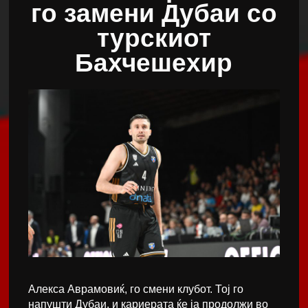
го замени Дубаи со
турскиот
Бахчешехир
Алекса Аврамовиќ, го смени клубот. Тој го
напушти Дубаи, и кариерата ќе ја продолжи во