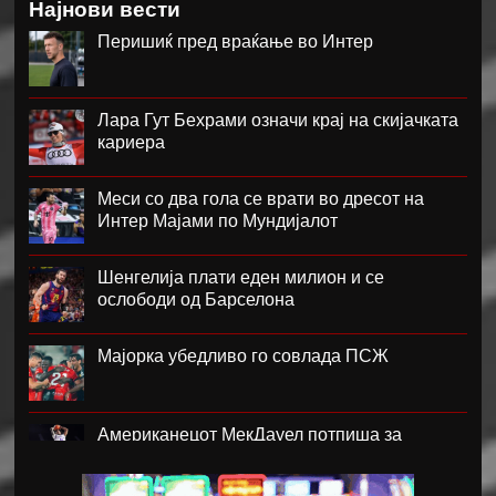
Најнови вести
Перишиќ пред враќање во Интер
Лара Гут Бехрами означи крај на скијачката
кариера
Меси со два гола се врати во дресот на
Интер Мајами по Мундијалот
Шенгелија плати еден милион и се
ослободи од Барселона
Мајорка убедливо го совлада ПСЖ
Американецот МекДауел потпиша за
Пелистер