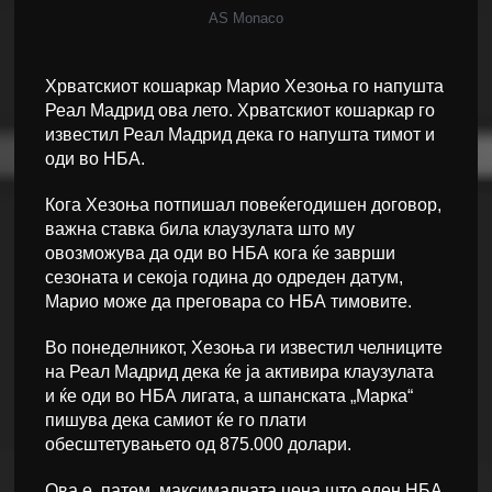
AS Monaco
Хрватскиот кошаркар Марио Хезоња го напушта
Реал Мадрид ова лето. Хрватскиот кошаркар го
известил Реал Мадрид дека го напушта тимот и
оди во НБА.
Кога Хезоња потпишал повеќегодишен договор,
важна ставка била клаузулата што му
овозможува да оди во НБА кога ќе заврши
сезоната и секоја година до одреден датум,
Марио може да преговара со НБА тимовите.
Во понеделникот, Хезоња ги известил челниците
на Реал Мадрид дека ќе ја активира клаузулата
и ќе оди во НБА лигата, а шпанската „Марка“
пишува дека самиот ќе го плати
обесштетувањето од 875.000 долари.
Ова е, патем, максималната цена што еден НБА