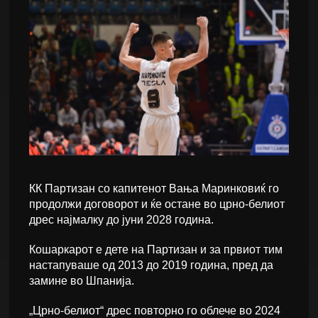
КК Партизан со капитенот Вања Маринковиќ го
продолжи договорот и ќе остане во црно-белиот
дрес најмалку до јуни 2028 година.
Кошаркарот е дете на Партизан и за првиот тим
настапуваше од 2013 до 2019 година, пред да
замине во Шпанија.
„Црно-белиот“ дрес повторно го облече во 2024