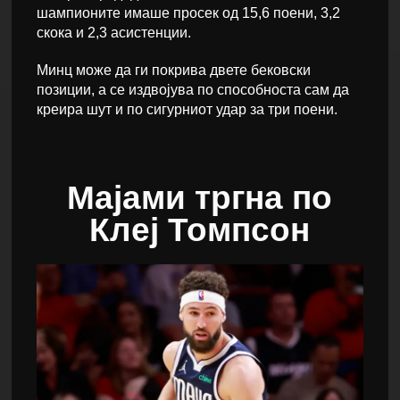
шампионите имаше просек од 15,6 поени, 3,2
скока и 2,3 асистенции.
Минц може да ги покрива двете бековски
позиции, а се издвојува по способноста сам да
креира шут и по сигурниот удар за три поени.
Мајами тргна по
Клеј Томпсон