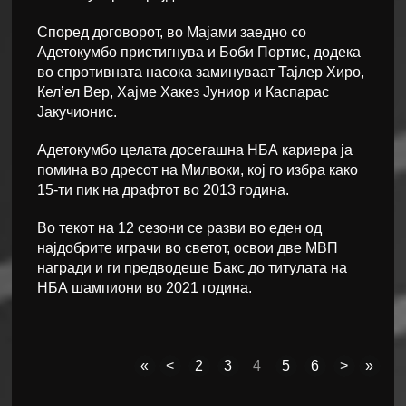
Според договорот, во Мајами заедно со
Адетокумбо пристигнува и Боби Портис, додека
во спротивната насока заминуваат Тајлер Хиро,
Кел’ел Вер, Хајме Хакез Јуниор и Каспарас
Јакучионис.
Адетокумбо целата досегашна НБА кариера ја
помина во дресот на Милвоки, кој го избра како
15-ти пик на драфтот во 2013 година.
Во текот на 12 сезони се разви во еден од
најдобрите играчи во светот, освои две МВП
награди и ги предводеше Бакс до титулата на
НБА шампиони во 2021 година.
«
<
2
3
4
5
6
>
»