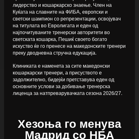
лидерство и кошаркарско знаење. Член на
Куќата на славните на ФИБА, европски и
светски шампион со репрезентации, освојувач
на титулата во Евролигата и еден од
најпочитуваните тренерски авторитети во
светската кошарка, Пешиќ своето богато
искуство ќе го пренесе на македонските тренери
преку дводневна стручна едукација.
Клиниката е наменета за сите македонски
кошаркарски тренери, а присуството е
задолжително, бидејќи претставува еден од
основните услови за добивање тренерска
лиценца за натпреварувачката сезона 2026/27.
Хезоња го менува
Мадрид со НБА