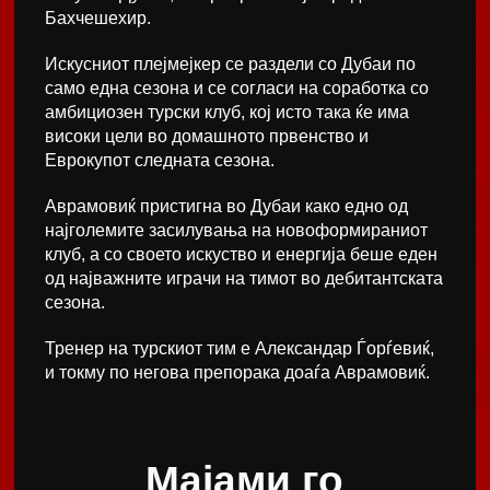
Бахчешехир.
Искусниот плејмејкер се раздели со Дубаи по
само една сезона и се согласи на соработка со
амбициозен турски клуб, кој исто така ќе има
високи цели во домашното првенство и
Еврокупот следната сезона.
Аврамовиќ пристигна во Дубаи како едно од
најголемите засилувања на новоформираниот
клуб, а со своето искуство и енергија беше еден
од најважните играчи на тимот во дебитантската
сезона.
Тренер на турскиот тим е Александар Ѓорѓевиќ,
и токму по негова препорака доаѓа Аврамовиќ.
Мајами го