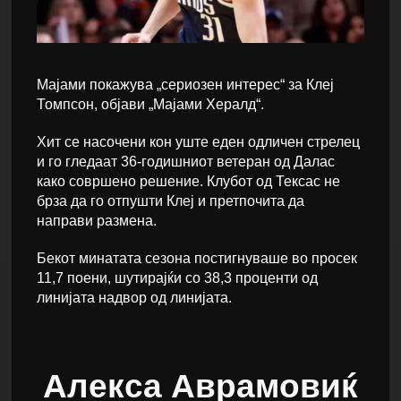
Мајами покажува „сериозен интерес“ за Клеј
Томпсон, објави „Мајами Хералд“.
Хит се насочени кон уште еден одличен стрелец
и го гледаат 36-годишниот ветеран од Далас
како совршено решение. Клубот од Тексас не
брза да го отпушти Клеј и претпочита да
направи размена.
Бекот минатата сезона постигнуваше во просек
11,7 поени, шутирајќи со 38,3 проценти од
линијата надвор од линијата.
Алекса Аврамовиќ