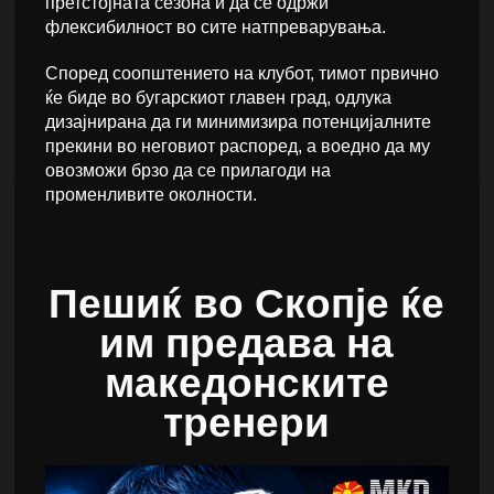
претстојната сезона и да се одржи
флексибилност во сите натпреварувања.
Според соопштението на клубот, тимот првично
ќе биде во бугарскиот главен град, одлука
дизајнирана да ги минимизира потенцијалните
прекини во неговиот распоред, а воедно да му
овозможи брзо да се прилагоди на
променливите околности.
Пешиќ во Скопје ќе
им предава на
македонските
тренери