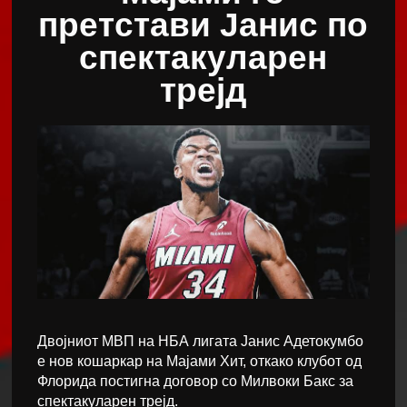
претстави Јанис по
спектакуларен
трејд
Двојниот МВП на НБА лигата Јанис Адетокумбо
е нов кошаркар на Мајами Хит, откако клубот од
Флорида постигна договор со Милвоки Бакс за
спектакуларен трејд.