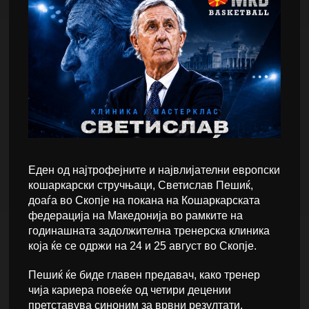
Еден од најтрофејните и највлијателни европски
кошаркарски стручњаци, Светислав Пешиќ,
доаѓа во Скопје на покана на Кошаркарската
федерација на Македонија во рамките на
годинашната задолжителна тренерска клиника
која ќе се одржи на 24 и 25 август во Скопје.
Пешиќ ќе биде главен предавач, како тренер
чија кариера повеќе од четири децении
претставува синоним за врвни резултати,