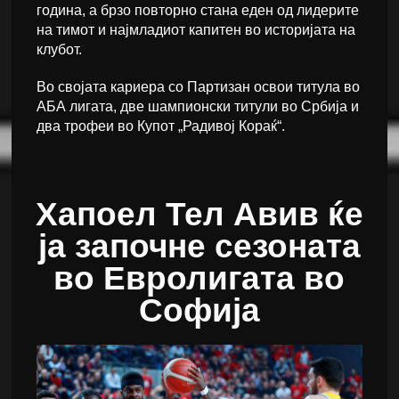
година, а брзо повторно стана еден од лидерите
на тимот и најмладиот капитен во историјата на
клубот.
Во својата кариера со Партизан освои титула во
АБА лигата, две шампионски титули во Србија и
два трофеи во Купот „Радивој Кораќ“.
Хапоел Тел Авив ќе
ја започне сезоната
во Евролигата во
Софија