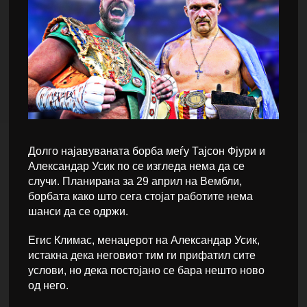
Долго најавуваната борба меѓу Тајсон Фјури и
Александар Усик по се изгледа нема да се
случи. Планирана за 29 април на Вембли,
борбата како што сега стојат работите нема
шанси да се одржи.
Егис Климас, менаџерот на Александар Усик,
истакна дека неговиот тим ги прифатил сите
услови, но дека постојано се бара нешто ново
од него.