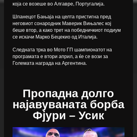
која се возеше во Алгавре, Португалија.
Шпанецот Бањаја на целта пристигна пред
неговиот сонародник Маверик Вињалес кој
беше втор, а како трет на победничкиот подиум
се искачи Марко Бецекио од Италија.
Следната трка во Мото ГП шампионатот на
програмата е втори април, а ќе се вози за
Големата награда на Аргентина.
Пропадна долго
најавуваната борба
Фјури – Усик