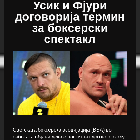
Усик и Фјури
договорија термин
за боксерски
спектакл
Светската боксерска асоцијација (ВБА) во
саботата објави дека е постигнат договор околу