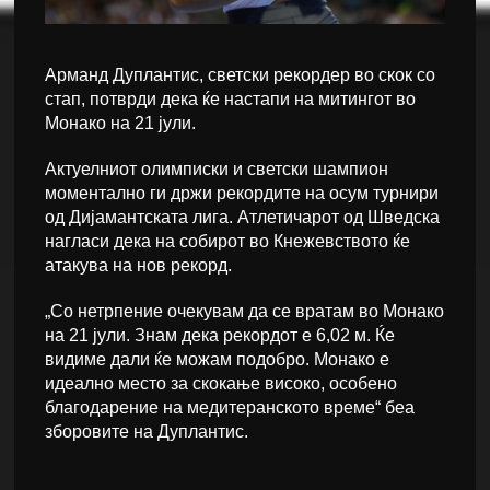
Арманд Дуплантис, светски рекордер во скок со
стап, потврди дека ќе настапи на митингот во
Монако на 21 јули.
Актуелниот олимписки и светски шампион
моментално ги држи рекордите на осум турнири
од Дијамантската лига. Атлетичарот од Шведска
нагласи дека на собирот во Кнежевството ќе
атакува на нов рекорд.
„Со нетрпение очекувам да се вратам во Монако
на 21 јули. Знам дека рекордот е 6,02 м. Ќе
видиме дали ќе можам подобро. Монако е
идеално место за скокање високо, особено
благодарение на медитеранското време“ беа
зборовите на Дуплантис.