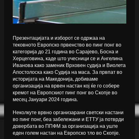
Презентацијата и изборот се одржаа на
тековното Европско првенство во пинг понг во
категорија до 21 година во Сарајево, Босна и
Херцеговина, каде што учесници се и Ангелина
Иванова како заменик Врховен судија и Виолета
Апостолоска како Судија на маса. За првпат во
историјата на Македонија, добиваме
организација на врвен настан кој ќе го собере
кремот на Европскиот пинг понг во Скопје во
месец Јануари 2024 година.
Неколкуте врвно организарани светски настани
во пинг понг, беа забележани и ЕТТУ ја потврди
довербата во ППФМ за организација на уште
еден голем настан на Европско тло во Скопје.