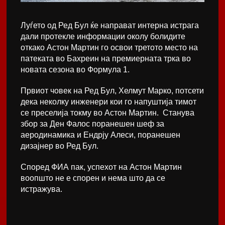
Луѓето од Ред Бул ќе направат интерна истрага
дали протекле информации околу болидите
откако Астон Мартин го освои третото место на
патеката во Бахреин на премиерната трка во
новата сезона во Формула 1.
Првиот човек на Ред Бул, Хелмут Марко, потсети
дека неколку инженери кои го напуштија тимот
се преселија токму во Астон Мартин. Станува
збор за Ден Фалос поранешен шеф за
аеродинамика и Ендрју Алеси, поранешен
дизајнер во Ред Бул.
Според ФИА пак, успехот на Астон Мартин
воопшто не е спорен и нема што да се
истражува.