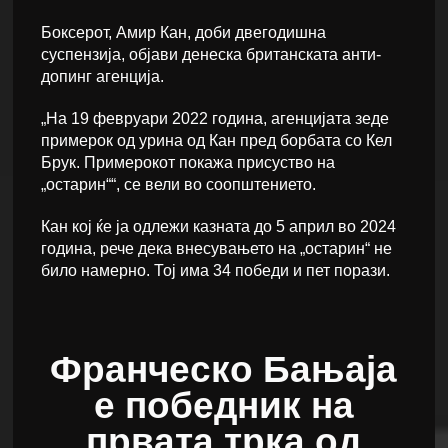
Боксерот, Амир Кан, доби двегодишна
суспензија, објави денеска британската анти-
допинг агенција.
„На 19 февруари 2022 година, агенцијата зеде
примерок од урина од Кан пред борбата со Кел
Брук. Примерокот покажа присуство на
„остарин““, се вели во соопштението.
Кан кој ќе ја одлежи казната до 5 април во 2024
година, рече дека внесувањето на „остарин“ не
било намерно. Тој има 34 победи и пет порази.
Франческо Бањаја
е победник на
првата трка од