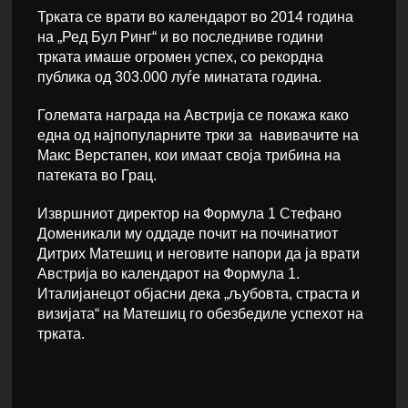
Трката се врати во календарот во 2014 година
на „Ред Бул Ринг“ и во последниве години
трката имаше огромен успех, со рекордна
публика од 303.000 луѓе минатата година.
Големата награда на Австрија се покажа како
една од најпопуларните трки за навивачите на
Макс Верстапен, кои имаат своја трибина на
патеката во Грац.
Извршниот директор на Формула 1 Стефано
Доменикали му оддаде почит на починатиот
Дитрих Матешиц и неговите напори да ја врати
Австрија во календарот на Формула 1.
Италијанецот објасни дека „љубовта, страста и
визијата“ на Матешиц го обезбедиле успехот на
трката.