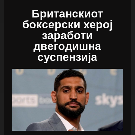
Британскиот
боксерски херој
заработи
двегодишна
суспензија