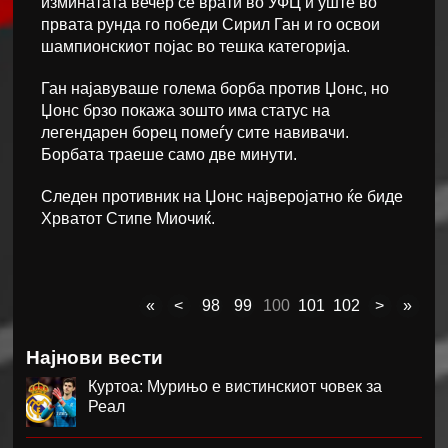
изминатата вечер се врати во УФЦ и уште во
првата рунда го победи Сирил Ган и го освои
шампионскиот појас во тешка категорија.
Ган најавуваше голема борба против Џонс, но
Џонс брзо покажа зошто има статус на
легендарен борец помеѓу сите навивачи.
Борбата траеше само две минути.
Следен противник на Џонс најверојатно ќе биде
Хрватот Стипе Миочиќ.
«
<
98
99
100
101
102
>
»
Најнови вести
Куртоа: Мурињо е вистинскиот човек за
Реал