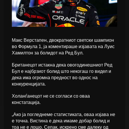
Макс Верстапен, двократниот светски шампион
во Формула 1, ја коментираше изјавата на Луис
Хамилтон за болидот на Ред Бул.
Британецот истакна дека овогодинешниот Ред
Бул е најбрзиот болид што некогаш го видел и
дека има огромна предност во однос на
конкуренцијата.
Холанѓанецот не се согласи со оваа
констатација.
„Ако ја погледнеме статистиката, оваа изјава не
е точна. Вистина е дека имаме добар болид и
тоа не е лошо. Сепак, искрено сме далеку од