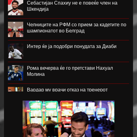
Себастијан Спахиу не е повеќе член на
Шкендија
Челниците на РФМ со прием за кадетите по
шампионатот во Белград
Интер ќе ја подобри понудата за Диаби
Рома вечерва ќе го претстави Нахуал
Молина
Вардар му врачи отказ на тренерот
Фабијани
Каљари го потврди трансферот на Даниел
Малдини
Мурињо: Бернардо треба многу да работи,