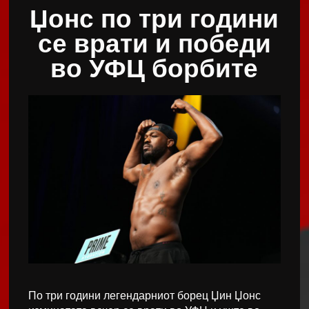
Џонс по три години
се врати и победи
во УФЦ борбите
По три години легендарниот борец Џин Џонс