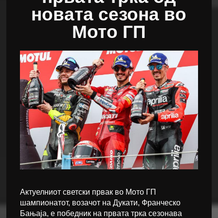
новата сезона во
Мото ГП
Актуелниот светски првак во Мото ГП
шампионатот, возачот на Дукати, Франческо
Бањаја, е победник на првата трка сезонава