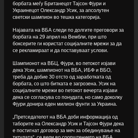
борбата меѓу Британецот Тајсон Фјури и
Украинецот Олександр Усик, за апсолутен
светски шампион во тешка категорија.
Најавата на ВБА следи по долгите преговори за
борбата на 29 април на Вембли, при што
боксерите ги користат социјалните мрежи за да
се рекламираат и да поставуваат услови.
Шампионот на ВБЦ, Фјури, во петокот изјави
дека Усик, шампионот на ВБА, ИБФ и ВБО,
треба да добие 30 отсто од заработката од
борбата, со што битката е загрозена. Усик на
социјалните мрежи во петокот вечерта изјави
дека се согласува со понудата, но само доколку
Фјури донира еден милион фунти за Украина.
„Претседателот на ВБА доби информација од
таборите на Олександр Усик и Тајсон Фјури дека
е постигнат договор за меч за обединување на
титулата“, се вели во соопштението на ВБА.