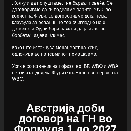
„Колку и да попуштаме, тие бараат повеќе. Се
договоривме да ги поделиме парите 70:30 во
корист на Фјури, се договоривме дека нема
клаузула за реванш, но тоа очигледно не е
доволно и Фјури бара начини да ја избегне
борбата“, изјави Климас.
Како што истакнува менаџерот на Усик,
одложување на терминот нема да има.
Усик е сопственик на појасот во IBF, WBO и WBA
верзијата, додека Фјури е шампион во верзијата
WBC.
Австрија доби
договор на ГН во
Формула 1 до 2027