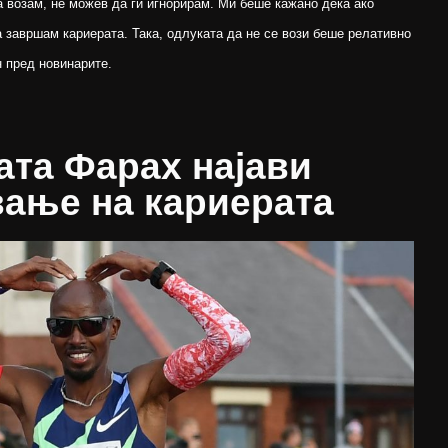
а возам, не можев да ги игнорирам. Ми беше кажано дека ако
 завршам кариерата. Така, одлуката да не се вози беше релативно
н пред новинарите.
ата Фарах најави
ање на кариерата