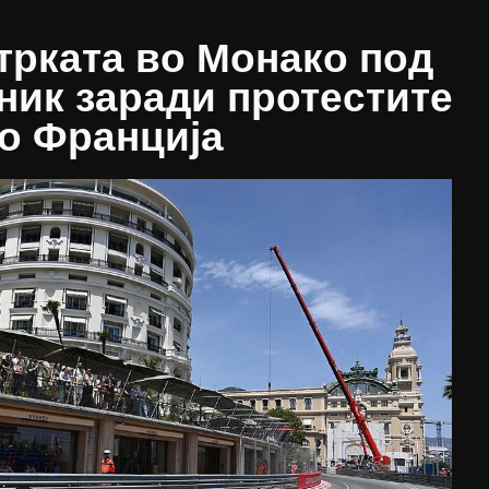
трката во Монако под
ник заради протестите
о Франција