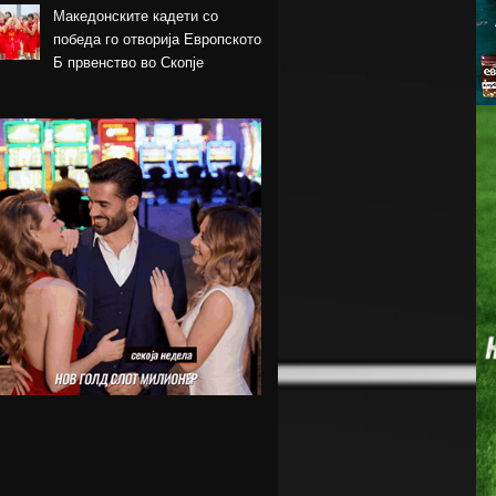
Македонските кадети со
победа го отворија Европското
Б првенство во Скопје
Шкендија несреќно загуби на
првиот меч против Хибернијан
Реал го официјализира
рекордниот трансфер на
Диоманде
Томас Волкап преговара со
Дубаи
Перишиќ дал согласност за
враќање во Интер
Лусаил го претстави Георг
Стојановски