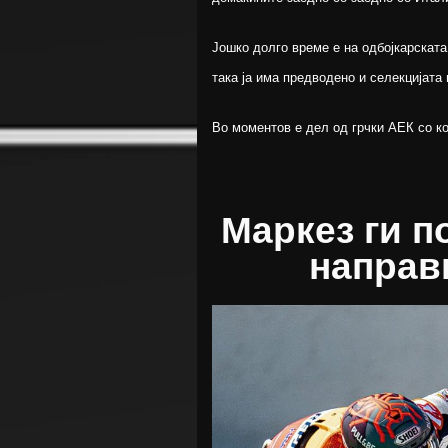
Јошко долго време е на одбојкарската
така ја има предводено и селекцијата 
Во моментов е дел од грчки АЕК со ко
Маркез ги п
направи