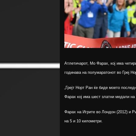
Атлетичарот, Мо Фарах, кој има четир
годинава на полумаратонот во Греј Но
„Грејт Норт Ран ќе биде моето послед
Фарах кој има шест златни медали на 
Фарах на Игрите во Лондон (2012) и Р
на 5 и 10 километри.