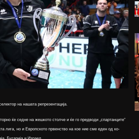
селектор на нашата репрезентација.
торно ќе седне на жешкото столче и ќе го предводи „спартанците“
та лига, но и Европското првенство на кое ние сме еден од ко-
ја, Бугарија и Израел.