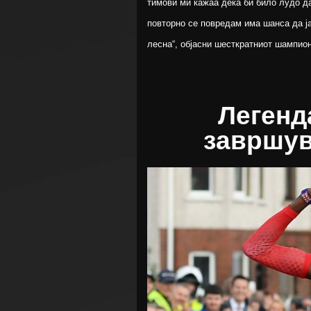
тимови ми кажаа дека би било лудо д
повторно се повредам има шанса да ја
лесна“, објасни шесткратниот шампио
Легенд
завршув