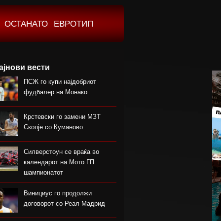
ОСТАНАТО
ЕВРОТИП
ајнови вести
ПСЖ го купи најдобриот
фудбалер на Монако
Крстевски го замени МЗТ
Скопје со Куманово
Силверстоун се враќа во
календарот на Мото ГП
шампионатот
Винициус го продолжи
договорот со Реал Мадрид