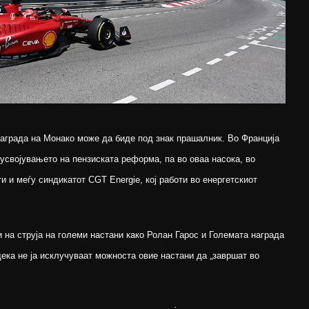
аграда на Монако може да биде под знак прашалник. Во Франција
усвојувањето на пензиската реформа, па во оваа насока, во
и и меѓу синдикатот CGT Energie, кој работи во енергетскиот
и на струја на големи настани како Ролан Гарос и Големата награда
ека не ја исклучуваат можноста овие настани да „завршат во