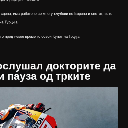
 сцена, има работено во многу клубови во Европа и светот, исто
на Турција.
го пред некое време го освои Купот на Грција.
ослушал докторите да
 пауза од трките