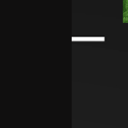
Кадетите ги совладаа
Фарските Острови и
обезбедија Мундијал
Перишиќ пред враќање во
Интер
Лара Гут Бехрами означи крај
на скијачката кариера
Меси со два гола се врати во
дресот на Интер Мајами по
Мундијалот
Шенгелија плати еден милион
и се ослободи од Барселона