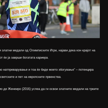
и златни медали од Олимписките Игри, најави дека кон крајот на
рт ќе ја заврши богатата кариера.
но натпреварување и тоа ќе биде моето збогување“ – потенцира
светските и пет на европските првенства.
ио де Женеиро (2016) успеа да ги освои златните медали на трките