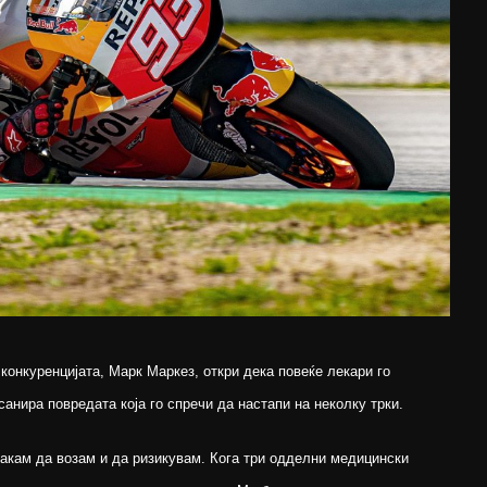
конкуренцијата, Марк Маркез, откри дека повеќе лекари го
санира повредата која го спречи да настапи на неколку трки.
 сакам да возам и да ризикувам. Кога три одделни медицински