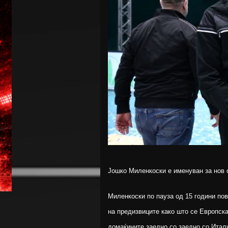
Јошко Миленкоски е именуван за нов 
Миленкоски по пауза од 15 години пов
на предизвиците како што се Европска
домаќините заедно со заедно со Итали