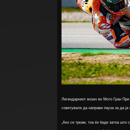
Легендарниот возач во Мото Гран При 
советувале да направи пауза за да ја 
„Ако се тркам, тоа ќе биде затоа што