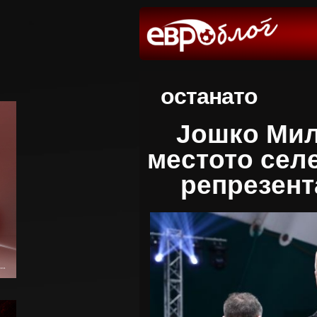
останато
Јошко Мил
местото селе
репрезент