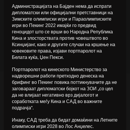
Администрацијата на Бајден нема да испрати
дипломатски или официјални претставници на
Зимските олимписки игри и Параолимписките
игри во Пекинг 2022 имајќи го предвид
геноцидот што се врши во Народна Република
Кина и злосторствата против човештвото во
Ксинџијанг, како и другите случаи на кршење на
човековите права, изјави портпаролот на
Белата куќа, Џен Пекси.
Портпаролот на кинеското Министерство за
надворешни работи претходно денеска на
брифинг во Пекинг повика поттикнувачите да не
заговараат дипломатски бојкот на ЗОИ „со цел
да не влијаат негативно врз дијалогот и
соработката меѓу Кина и САД во важните
подрачја“.
Инаку, САД треба да бидат домаќини на Летните
олимписки игри 2028 во Лос Анџелес.