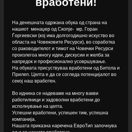
вработени!
На денешната одржана обука од страна на
нашиот менаџер од Скопје- мр. Горан
Ѓоргиевски (кој има долгогодишно искуство во
областа на Човековите Ресурси), во соработка
со раководителот и тимот на Човечки Ресурси
произлегоа многу идеи, дискусии и желба за
напредок и професионално усовршување.
На обуката присуствуваа вработени од Битола и
Прилеп. Целта е да се согледа потенцијалот во
секој наш вработен.
Во иднина се надеваме на многу вакви
работилници и задоволни вработени до
исполнување на целта.
Успешни вработени, успешен тим, успешна
компанија.
Нашата приказна наречена ЕвроТип започнува