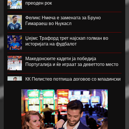
преоден рок
Феликс Нмеча е замената за Бруно
Гимараеш во Њукасл
Џејмс Трафорд трет најскап голман во
историјата на фудбалот
Македонските кадети ја победија
Португалија и ќе играат за деветтото место
КК Пелистер потпиша договор со младински
репрезентативец
Магнес Аклиуш официјално претставен во
Париз
Мики ван де Вен се согласи на нов договор
со Тотенхем