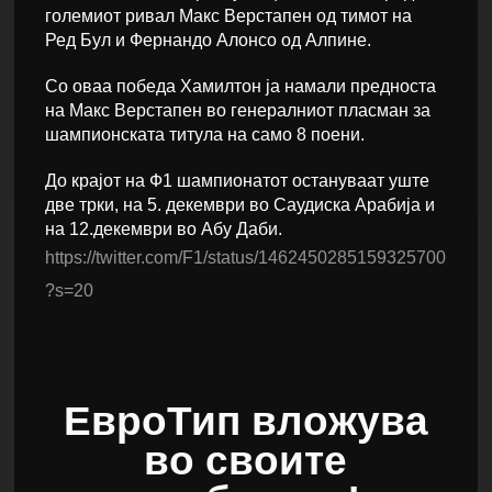
големиот ривал Макс Верстапен од тимот на
Ред Бул и Фернандо Алонсо од Алпине.
Со оваа победа Хамилтон ја намали предноста
на Макс Верстапен во генералниот пласман за
шампионската титула на само 8 поени.
До крајот на Ф1 шампионатот остануваат уште
две трки, на 5. декември во Саудиска Арабија и
на 12.декември во Абу Даби.
https://twitter.com/F1/status/1462450285159325700
?s=20
ЕвроТип вложува
во своите