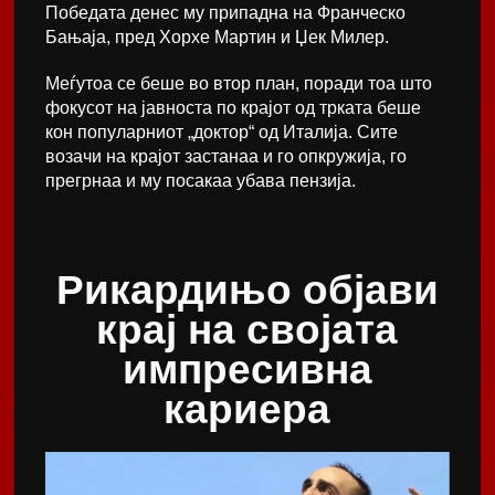
Победата денес му припадна на Франческо
Бањаја, пред Хорхе Мартин и Џек Милер.
Меѓутоа се беше во втор план, поради тоа што
фокусот на јавноста по крајот од трката беше
кон популарниот „доктор“ од Италија. Сите
возачи на крајот застанаа и го опкружија, го
прегрнаа и му посакаа убава пензија.
Рикардињо објави
крај на својата
импресивна
кариера