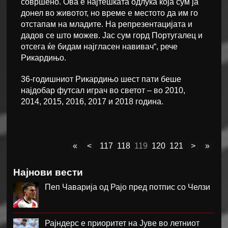
совршено. Ова е најтешката одлука која сум ја
донел во животот, но време е местото да им го
отстапам на младите. На репрезентацијата и
дадов се што можев. Јас сум горд Португалец и
отсега ќе бидам најгласен навивач“, рече
Рикардињо.
36-годишниот Рикардињо шест пати беше
најдобар футсал играч во светот – во 2010,
2014, 2015, 2016, 2017 и 2018 година.
«
<
117
118
119
120
121
>
»
Најнови вести
Пеп Чаварија од Рајо пред потпис со Челзи
Рајндерс е приоритет на Јуве во летниот