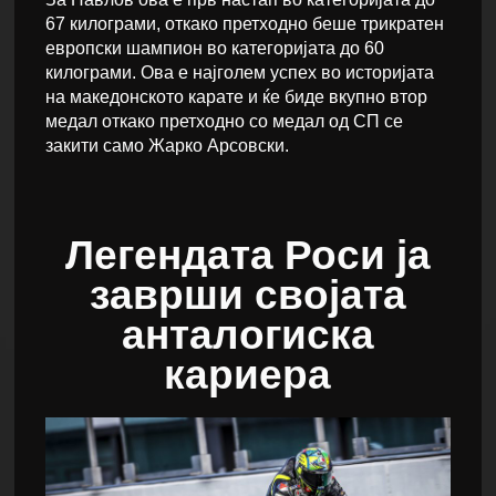
67 килограми, откако претходно беше трикратен
европски шампион во категоријата до 60
килограми. Ова е најголем успех во историјата
на македонското карате и ќе биде вкупно втор
медал откако претходно со медал од СП се
закити само Жарко Арсовски.
Легендата Роси ја
заврши својата
анталогиска
кариера