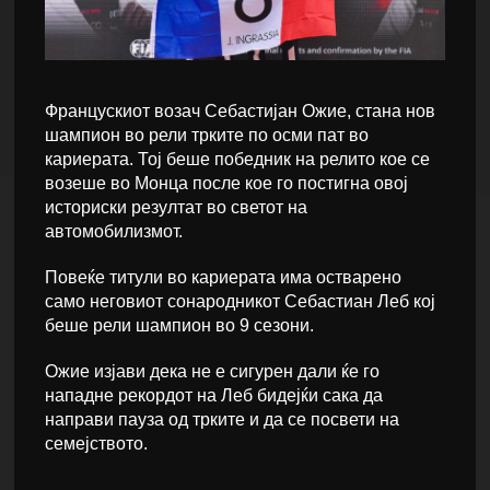
Францускиот возач Себастијан Ожие, стана нов
шампион во рели трките по осми пат во
кариерата. Тој беше победник на релито кое се
возеше во Монца после кое го постигна овој
историски резултат во светот на
автомобилизмот.
Повеќе титули во кариерата има остварено
само неговиот сонародникот Себастиан Леб кој
беше рели шампион во 9 сезони.
Ожие изјави дека не е сигурен дали ќе го
нападне рекордот на Леб бидејќи сака да
направи пауза од трките и да се посвети на
семејството.