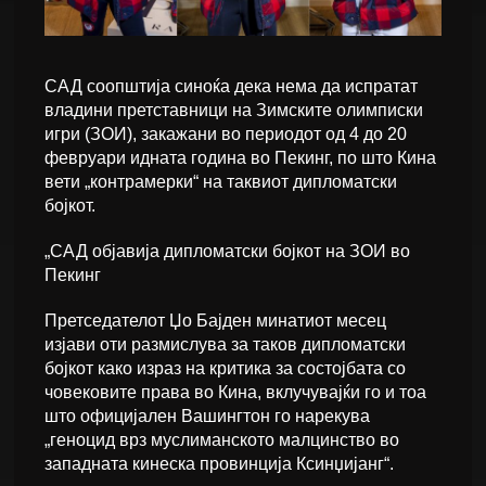
САД соопштија синоќа дека нема да испратат
владини претставници на Зимските олимписки
игри (ЗОИ), закажани во периодот од 4 до 20
февруари идната година во Пекинг, по што Кина
вети „контрамерки“ на таквиот дипломатски
бојкот.
„САД објавија дипломатски бојкот на ЗОИ во
Пекинг
Претседателот Џо Бајден минатиот месец
изјави оти размислува за таков дипломатски
бојкот како израз на критика за состојбата со
човековите права во Кина, вклучувајќи го и тоа
што официјален Вашингтон го нарекува
„геноцид врз муслиманското малцинство во
западната кинеска провинција Ксинџијанг“.