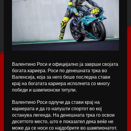
Валентино Роси и официјално ја заврши својата
богата кариера. Роси по денешната трка во
Валенсија, која за него беше последна стави
крај на богатата кариера исполнета со многу
победи и шампионски титули.
Валентино Роси одлучи да стави крај на
кариерата и да го напушти спортот во кој
останува легенда. На денешната трка го освои
десеттото место, што е показател дека веќе не
може да се носи со најдобрите во шампионатот.