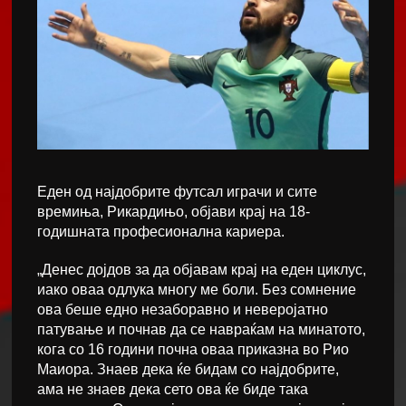
Еден од најдобрите футсал играчи и сите
времиња, Рикардињо, објави крај на 18-
годишната професионална кариера.
„Денес дојдов за да објавам крај на еден циклус,
иако оваа одлука многу ме боли. Без сомнение
ова беше едно незаборавно и неверојатно
патување и почнав да се навраќам на минатото,
кога со 16 години почна оваа приказна во Рио
Маиора. Знаев дека ќе бидам со најдобрите,
ама не знаев дека сето ова ќе биде така