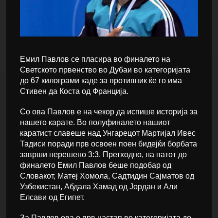
Емил Павлов се пласира во финалето на
Светското првенство во Дубаи во категоријата
до 67 килограми каде за противник ќе го има
Стивен да Коста од Франција.
Со ова Павлов е на чекор да испише историја за
нашето карате. Во полуфиналето нашиот
каратист славеше над Унгарецот Мартијал Ивес
Тадиси поради прв освоен поен бидејќи борбата
заврши нерешено 3:3. Претходно, на патот до
финалето Емил Павлов беше подобар од
Словакот, Матеј Хомола, Садтидин Сајматов од
Узбекистан, Абдала Хамад од Јордан и Али
Елсави од Египет.
За Павлов ова е прв настап во категоријата до