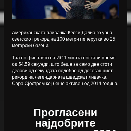
Американската пливачка Келси Далиа го урна
светскиот рекорд на 100 метри пеперутка во 25
метарски базени.
Таа во финалето на ИСЛ лигата постави време
од 54.59 секунди, што беше за само две стоти
делови од секундата подобро од досегашниот
рекорд на легендарната шведска пливачка,
Сара Сјострем кој беше активен од 2014 година.
Прогласени
најдобрите