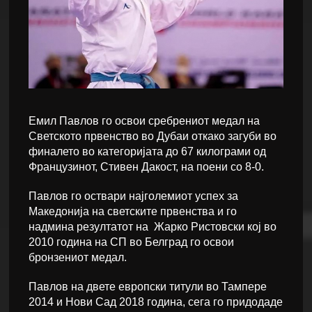
Емил Павлов го освои сребрениот медал на
Светското првенство во Дубаи откако загуби во
финалето во категоријата до 67 килограми од
Французинот, Стивен Дакост, на поени со 8-0.
Павлов го оствари најголемиот успех за
Македонија на светските првенства и го
надмина резултатот на Жарко Ристовски кој во
2010 година на СП во Белград го освои
бронзениот медал.
Павлов на двете европски титули во Тампере
2014 и Нови Сад 2018 година, сега го придодаде