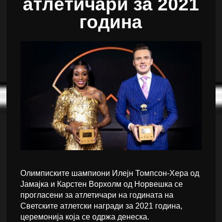
атлетичари за 2021
година
Олимписките шампиони Илејн Томпсон-Хера од
Јамајка и Карстен Ворхолм од Норвешка се
прогласени за атлетичари на годината на
Светските атлетски награди за 2021 година,
церемонија која се одржа денеска.