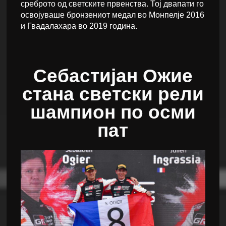
среброто од светските првенства. Тој двапати го
освојуваше бронзениот медал во Монпелје 2016
и Гвадалахара во 2019 година.
Себастијан Ожие
стана светски рели
шампион по осми
пат