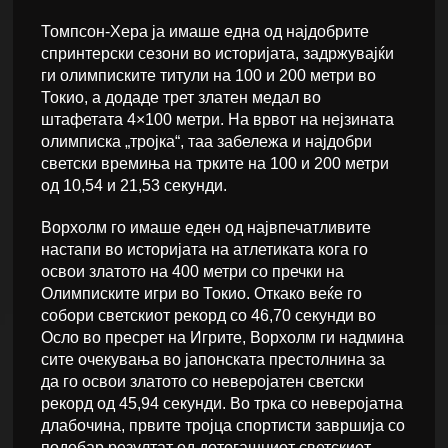
Томпсон-Хера ја имаше една од најдобрите
спринтерски сезони во историјата, задржувајќи
ги олимписките титули на 100 и 200 метри во
Токио, а додаде трет златен медал во
штафетата 4×100 метри. На врвот на нејзината
олимписка „тројка“, таа забележа и најдобри
светски времиња на трките на 100 и 200 метри
од 10,54 и 21,53 секунди.
Ворхолм го имаше еден од највпечатливите
настапи во историјата на атлетиката кога го
освои златото на 400 метри со пречки на
Олимписките игри во Токио. Откако веќе го
собори светскиот рекорд со 46,70 секунди во
Осло во пресрет на Игрите, Ворхолм ги надмина
сите очекувања во јапонската престолнина за
да го освои златото со неверојатен светски
рекорд од 45,94 секунди. Во трка со неверојатна
длабочина, првите тројца спортисти завршија со
подобар резултат од дотогашниот светскиот