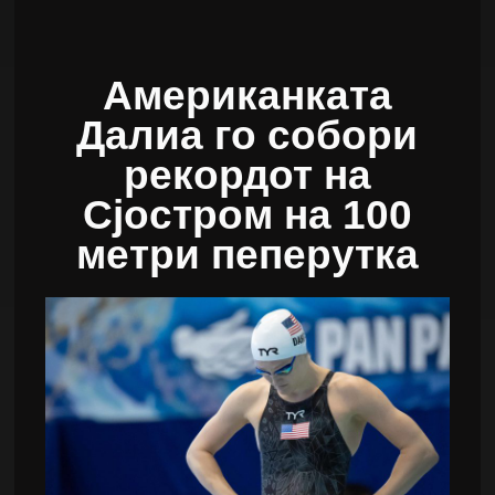
Американката
Далиа го собори
рекордот на
Сјостром на 100
метри пеперутка