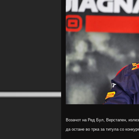
Возачот на Ред Бул, Верстапен, излез
да остане во трка за титула со конку