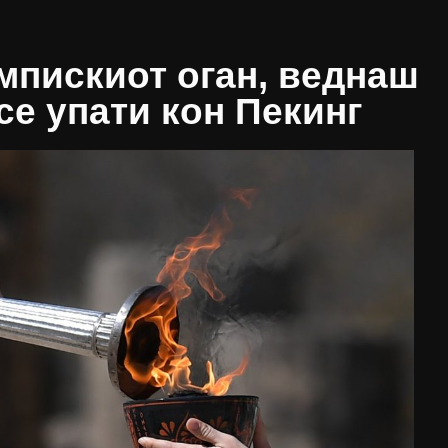
мпискиот оган, веднаш
се упати кон Пекинг