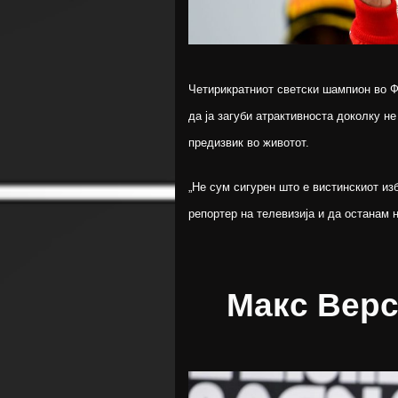
Четирикратниот светски шампион во Ф
да ја загуби атрактивноста доколку не
предизвик во животот.
„Не сум сигурен што е вистинскиот из
репортер на телевизија и да останам 
Макс Верс