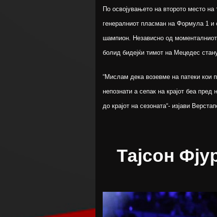
По освојувањето на второто место на 
генералниот пласман на Формула 1 и 
шампион. Независно од моменталниот 
болид бидејќи тимот на Мецедес стан
“Мислам дека возевме на патеки кои п
непознати а сепак на крајот беа пред
до крајот на сезоната“- изјави Верстап
Тајсон Фју