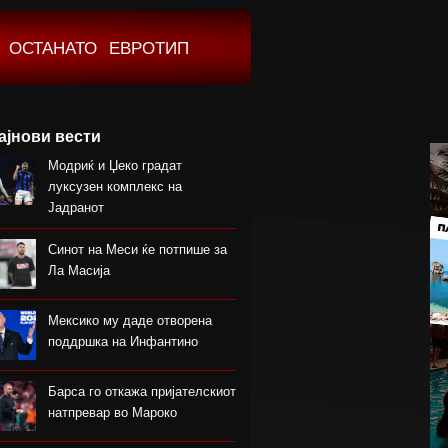
ОСТАНАТО
ЕВРОТИП
ајнови вести
Модриќ и Џеко градат
луксузен комплекс на
Јадранот
Синот на Меси ќе потпише за
Ла Масија
Мексико му даде отворена
поддршка на Инфантино
Барса го откажа пријателскиот
натпревар во Мароко