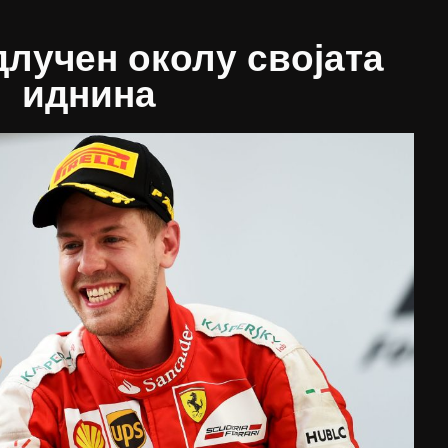
лучен околу својата
иднина