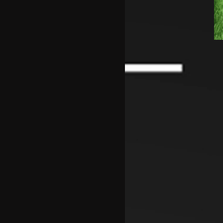
уште едно издание
Реми на Шкендија Арачиново
и Силекс на воведот во
второто коло на ПМФЛ
Јунајтед позајми два свои
голови
Пеп Чаварија од Рајо пред
потпис со Челзи
Рајндерс е приоритет на Јуве
во летниот преоден рок