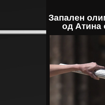
Запален оли
од Атина 