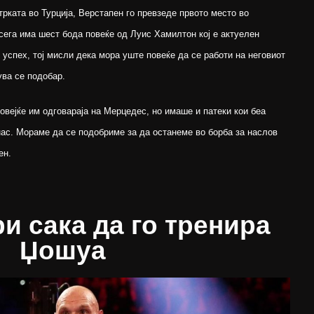
трката во Турција, Верстапен го превзеде првото место во
сега има шест бода повеќе од Луис Хамилтон кој е актуелен
успех, тој мисли дека мора уште повеќе да се работи на неговиот
ува се подобар.
овејќе им одговараја на Мерцедес, но имаше и патеки кои беа
 нас. Мораме да се подобриме за да останеме во борба за наслов
ен.
ри сака да го тренира
Џошуа