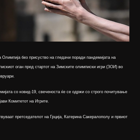
а Олимпија без присуство на гледачи поради пандемијата на
искиот оган пред стартот на Зимските олимписки игри (ЗОИ) во
евруари.
мијата со ковид-19, свеченоста ќе се одржи со строго почитување
јави Комитетот на Игрите.
твуваат претседателот на Грција, Катерина Сакералополу и првиот