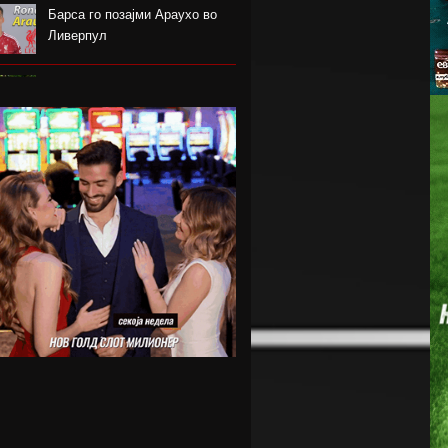
Барса го позајми Араухо во
Ливерпул
Надја Команечи по половина
век се врати во Монтреал
ФК Пелистер со заштитен
бренд по 81 година постоење !
Артета: Мојот Арсенал учи од
грешките
Лука Зидан се раздели со
Гранада
Џеронимо Рули е нов втор
голман на Сити
Струшкиот турнир спремен за