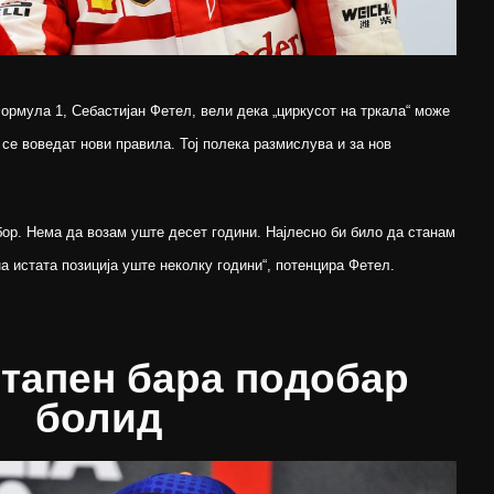
ормула 1, Себастијан Фетел, вели дека „циркусот на тркала“ може
 се воведат нови правила. Тој полека размислува и за нов
бор. Нема да возам уште десет години. Најлесно би било да станам
на истата позиција уште неколку години“, потенцира Фетел.
тапен бара подобар
болид