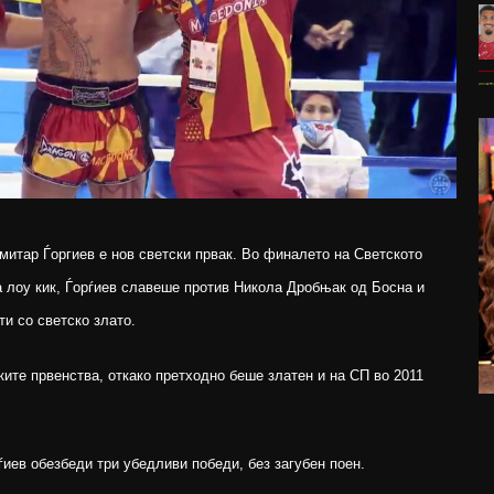
митар Ѓоргиев е нов светски првак. Во финалето на Светското
а лоу кик, Ѓорѓиев славеше против Никола Дробњак од Босна и
ти со светско злато.
ските првенства, откако претходно беше златен и на СП во 2011
ѓиев обезбеди три убедливи победи, без загубен поен.