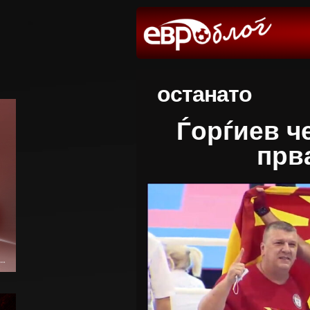
останато
Ѓорѓиев ч
прв