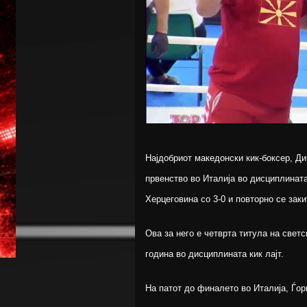
Најдобриот македонски кик-боксер, Ди
првенство во Италија во дисциплинат
Херцеговина со 3-0 и повторно се заки
Ова за него е четврта титула на свет
година во дисциплината кик лајт.
На патот до финалето во Италија, Ѓор