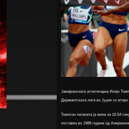
Јамајканската атлетичарка Илејн Томп
Дијамантската лига во Јуџин со второ
Томпсон патеката ја мина за 10,54 се
поставен во 1988 година од Американ