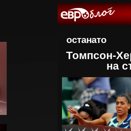
останато
Томпсон-Хе
на с