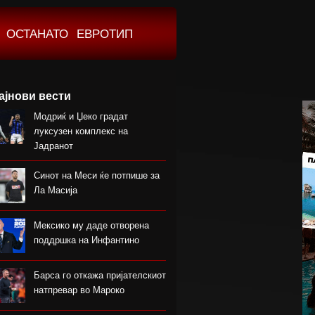
ОСТАНАТО
ЕВРОТИП
ајнови вести
Модриќ и Џеко градат
луксузен комплекс на
Јадранот
Синот на Меси ќе потпише за
Ла Масија
Мексико му даде отворена
поддршка на Инфантино
Барса го откажа пријателскиот
натпревар во Мароко