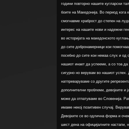
години повторно нашите кугларски та
боите на Македонија. Во период кога 
смогнавме храброст до степен на лудо
интерес на нашите нови и надежни ген
во историјата на македонското кугла
до сите добронамерници кои помогнаа 
посебно до сите кои немаа слух и од с
нашиот инает да успееме, а со тоа да
сигурно но верувам во нашиот успех. 
натпреваруваме со другите репрезент
дополнителни проблеми, девојките и ј
може да отпатуваме во Словенија. Раб
имаме некој позитивен случај. Верува
Девојките се во одлична форма и оче
шест дена на официјалните настапи, н