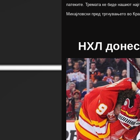
патеките. Тремата ке биде нашиот најг
Михајловски пред тргнувањето во Кр
НХЛ донес