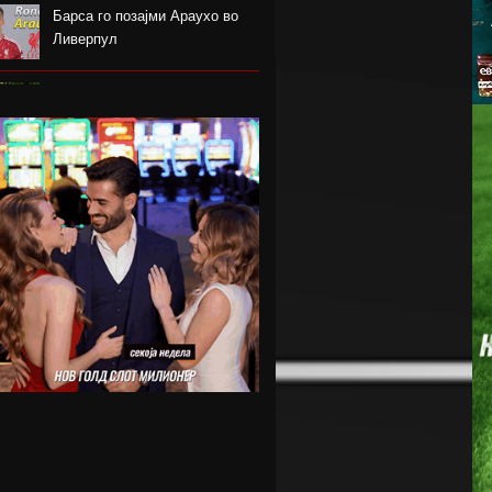
Барса го позајми Араухо во
Ливерпул
Надја Команечи по половина
век се врати во Монтреал
ФК Пелистер со заштитен
бренд по 81 година постоење !
Артета: Мојот Арсенал учи од
грешките
Лука Зидан се раздели со
Гранада
Џеронимо Рули е нов втор
голман на Сити
Струшкиот турнир спремен за