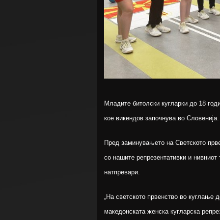
Младите битолски кугларки до 18 год
кое викендов започнува во Словенија.
Пред заминувањето на Светското прве
со нашите репрезентативки и нивниот
натпревари.
„На светското првенство во куглање д
македонската женска кугларска репрез