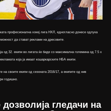
ката професионална хокеј лига НХЛ, едногласно донесе одлука
 можност да стават реклами на дресовите.
ја од 32. екипи во лигата ќе биде со максимална големина од 7.5 х
рекламата која ја имаат кошаркарските НБА екипи.
 на своите екипи од сезоната 2016/17, а екипите од нив
ри годишно.
 дозволија гледачи на