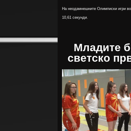
На неодамнешните Олимписки игри во 
10,61 секунди.
Младите б
светско пр