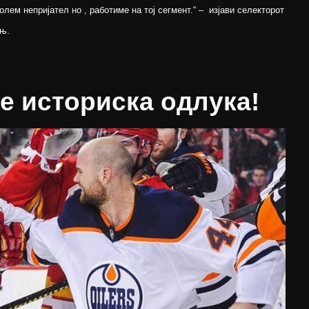
олем непријател но , работиме на тој сегмент.“ – изјави селекторот
ањ.
е историска одлука!