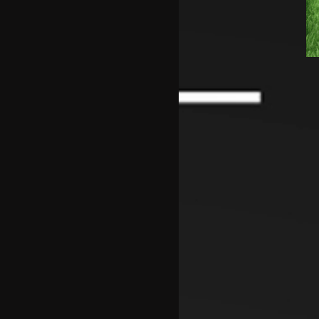
уште едно издание
Реми на Шкендија Арачиново
и Силекс на воведот во
второто коло на ПМФЛ
Јунајтед позајми два свои
голови
Пеп Чаварија од Рајо пред
потпис со Челзи
Рајндерс е приоритет на Јуве
во летниот преоден рок