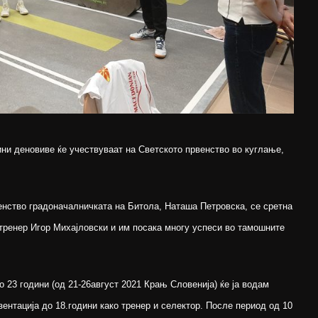
ини деновиве ќе учествуваат на Светското првенство во куглање,
нство градоначалничката на Битола, Наташа Петровска, се сретна
 тренер Игор Михајловски и им посака многу успеси во тамошните
о 23 години (од 21-26август 2021 Крањ Словенија) ќе ја водам
ентација до 18.години како тренер и селектор. После период од 10