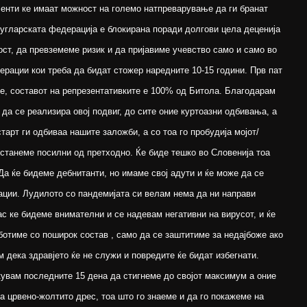
ленти ке имаат можност на големо натпреварување да ги бранат
кугларската федерација е блокирана поради долгови цела деценија
ст, да превземеме ризик и да пријавиме учевство само и само во
ерации кои треба да бидат стожер наредните 10-15 години. Прв пат
ње, составот на репрезентативките е 100% од Битола. Благодарам
да се реализира овој подвиг, до сите оние куртоазни одбивања, а
тарт ги одбиваа нашите заложби, а со тоа го пробудија мојот/
 станеме посилни од претходно. Ќе биде тешко во Словенија тоа
Да ќе бидеме дебнитанти, но имаме свој адути и ќе може да се
ации. Лудилото со пандемијата си велам нема да ни направи
ас ке бидеме внимателни и се надевам негативни на вирусот, и ќе
отиме со поширок состав , само да се заштитиме за недајбоже ако
м дека здравјето ќе не служи и повредите ќе бидат избегнати.
кувам последните 15 дена да стигнеме до својот максимум а оние
а црвено-жолтито дрес, тоа што го знаеме и да го покажеме на