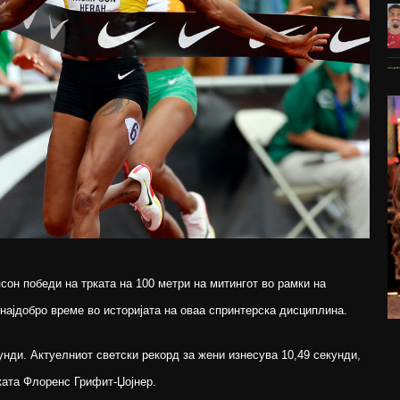
сон победи на трката на 100 метри на митингот во рамки на
 најдобро време во историјата на оваа спринтерска дисциплина.
кунди. Актуелниот светски рекорд за жени изнесува 10,49 секунди,
ката Флоренс Грифит-Џојнер.