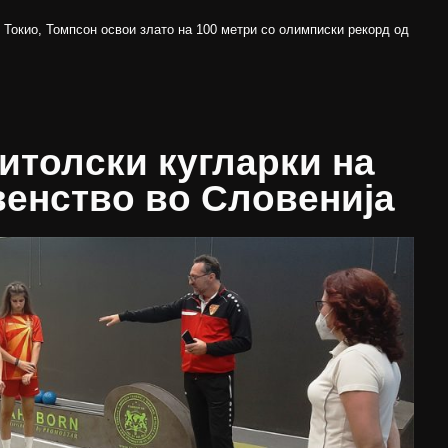
Токио, Томпсон освои злато на 100 метри со олимписки рекорд од
итолски кугларки на
венство во Словенија