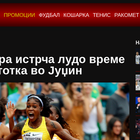
ПРОМОЦИИ
ФУДБАЛ
КОШАРКА
ТЕНИС
РАКОМЕТ
Н
ра истрча лудо време
тотка во Јуџин