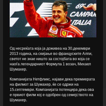
Од несреќата која ја доживеа на 30.декември
2013 година, на скијање во француските Алпи,
светот не знае ништо за состојбата во која се
наоѓа легендарниот Формула 1 возач, Михаел
Шумахер.
Компанијата Нетфликс, најави дека премиерата
на филмот за Шумахер, ќе се одржи на
15.септември. Компанијата потенцира дека ова
е првиот филм кој е одобрен од семејството на
Шумахер.