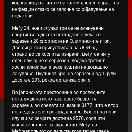
коронавирусот, што е најголем дневен пораст на
инфекции откако се започна со објавување на
податоци.
Меѓу 24. нови случаи три се неименувани
спортисти, а досега потврдено е дека се
заразени 20 спортисти на Олимписките игри.
Две лица кои присуствуваа на ЛОИ од
странство се хоспитализирани, меѓутоа ниту
еден случај не е сериозен, додека третиот
хоспитализиран е веќе пуштен на домашно
лекување. Вкупниот број на заразени од 1. јули
досега е 193, рекоа организаторите.
Во јапонската престолнина во последните
неколку дена исто така расте бројот на
заразени, во средата ги имаше 3177, што е втор
последователен рекорд дневно. Бројот на нови
случаи во земјата достигна 9570, соопшти
министерството за здравство. Меѓутоа,
Меѓународниот олимписки комитет не гледа