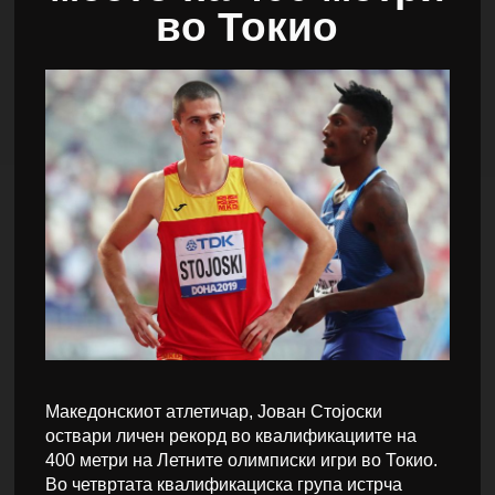
во Токио
Македонскиот атлетичар, Јован Стојоски
оствари личен рекорд во квалификациите на
400 метри на Летните олимписки игри во Токио.
Во четвртата квалификациска група истрча