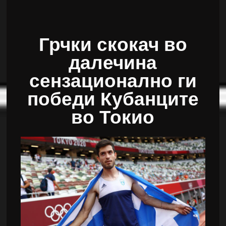
Грчки скокач во
далечина
сензационално ги
победи Кубанците
во Токио