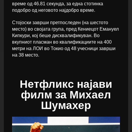
време од 46.81 секунда, за една стотинка
подобро од неговото најдобро време.
Стојоски заврши претпоследен (на шестото
место) во својата група, пред Кениецот Емануел
Кипкури, кој беше дисквалификуван. Во
вкупниот пласман во квалификациите на 400
метри на ЛОИ во Токио од 48 учесници заврши
на 38 место.
Нетфликс најави
филм за Михаел
Шумахер