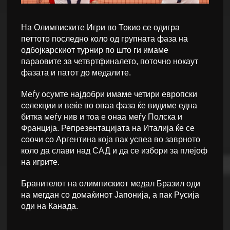
На Олимписките Игри во Токио се одигра
петтото последно коло од групната фаза на
одбојкарскиот турнир по што ги имаме
параовите за четвртфиналето, поточно нокаут
фазата и патот до медалите.
Меѓу осумте најдобри имаме четири европски
селекции и веќе во оваа фаза ќе видиме една
битка меѓу нив и тоа е онаа меѓу Полска и
Франција. Репрезентацијата на Италија ќе се
соочи со Аргентина која пак успеа во заврното
коло да слави над САД и да се избори за плејоф
на игрите.
Бранителот на олимпискиот медал Бразил оди
на мегдан со домаќинот Јапонија, а пак Русија
оди на Канада.