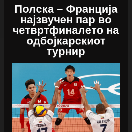
Полска – Франција
најзвучен пар во
четвртфиналето на
одбојкарскиот
турнир