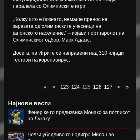
паралела со Олимписките игри.
„Колку што е познато, немаше пренос на
заразата од олимписките учесници на
јапонското население.“ – изјави портпаролот на
Олимпискиот одбор, Марк Адамс.
Досега, на Игрите се направени над 310 илјади
тестови на коронавирус.
«
<
123
124
125
126
127
>
»
Најнови вести
Фенер ќе го предизвика Монако за потписот
на Лукаку
Челзи убедливо го надигра Милан во