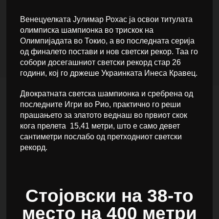
Венецуелката Јулимар Рохас ја освои титулата
олимписка шампионка во трискок на
Олимпијадата во Токио, а во последната серија
од финалето постави и нов светски рекор. Таа го
собори досегашниот светски рекорд стар 26
години, кој го држеше Украинката Инеса Кравец.
Двократната светска шампионка и сребрена од
последните Игри во Рио, практично го реши
прашањето за златото веднаш во првиот скок
кога прелета 15,41 метри, што е само девет
сантиметри послабо од претходниот светски
рекорд.
Стојовски на 38-то
место на 400 метри