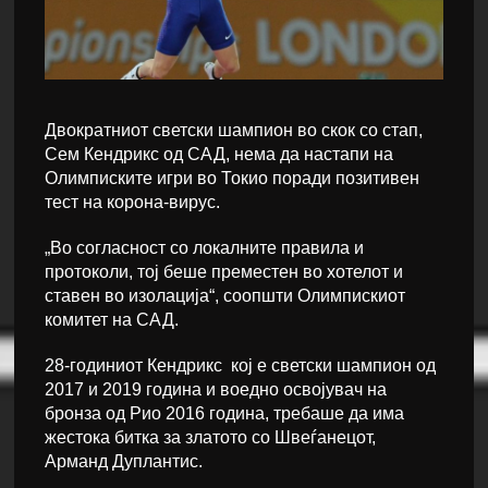
Двократниот светски шампион во скок со стап,
Сем Кендрикс од САД, нема да настапи на
Олимписките игри во Токио поради позитивен
тест на корона-вирус.
„Во согласност со локалните правила и
протоколи, тој беше преместен во хотелот и
ставен во изолација“, соопшти Олимпискиот
комитет на САД.
28-годиниот Кендрикс кој е светски шампион од
2017 и 2019 година и воедно освојувач на
бронза од Рио 2016 година, требаше да има
жестока битка за златото со Швеѓанецот,
Арманд Дуплантис.