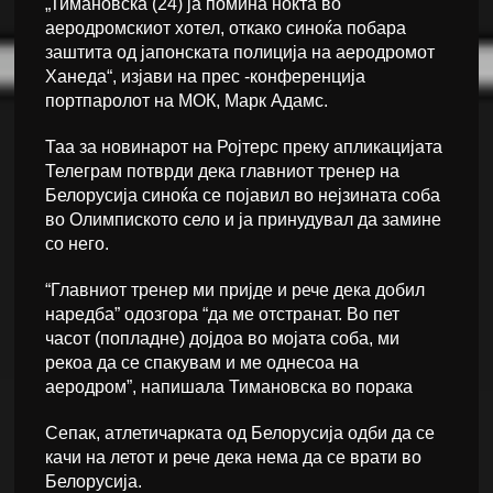
„Тимановска (24) ја помина ноќта во
аеродромскиот хотел, откако синоќа побара
заштита од јапонската полиција на аеродромот
Ханеда“, изјави на прес -конференција
портпаролот на МОК, Марк Адамс.
Таа за новинарот на Ројтерс преку апликацијата
Телеграм потврди дека главниот тренер на
Белорусија синоќа се појавил во нејзината соба
во Олимпиското село и ја принудувал да замине
со него.
“Главниот тренер ми пријде и рече дека добил
наредба” одозгора “да ме отстранат. Во пет
часот (попладне) дојдоа во мојата соба, ми
рекоа да се спакувам и ме однесоа на
аеродром”, напишала Тимановска во порака
Сепак, атлетичарката од Белорусија одби да се
качи на летот и рече дека нема да се врати во
Белорусија.