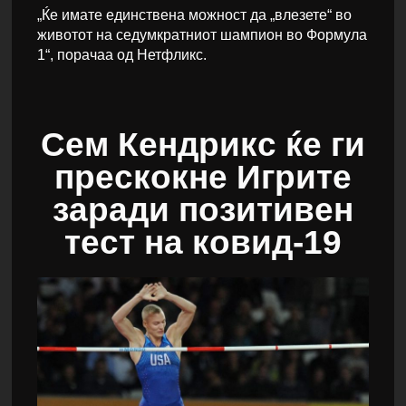
„Ќе имате единствена можност да „влезете“ во
животот на седумкратниот шампион во Формула
1“, порачаа од Нетфликс.
Сем Кендрикс ќе ги
прескокне Игрите
заради позитивен
тест на ковид-19