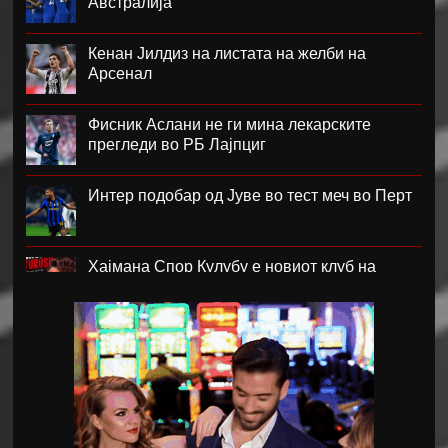
Австралија
Кенан Јилдиз на листата на желби на
Арсенал
Фисник Аслани не ги мина лекарските
прегледи во РБ Лајпциг
Интер подобар од Јуве во тест меч во Перт
Хајмана Спор Кулубу е новиот клуб на
Александра Марковска
Модриќ и Џеко градат луксузен комплекс на
Јадранот
Синот на Меси ќе потпише за Ла Масија