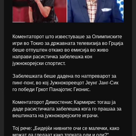
Коментаторот што известуваше за Олимписките
игри во Токио за државната телевизија во Грција
беше отпуштен откако во емисија во живо
направи расистичка забелешка кон
јужнокорејски спортист.
Забелешката беше дадена по натпреварот за
пинг-понг, во кој Јужнокореецот Јеунг Јанг-Сик
го победи Гркот Панајотис Гионис.
Коментаторот Димостенис Кармирис тогаш ја
даде расистичката забелешка кога го прашаа за
вештината на јужнокорејските играчи.
Тој рече: „Бидејќи нивните очи се малечки, како
можат да гледаат како топката оди и оди?“