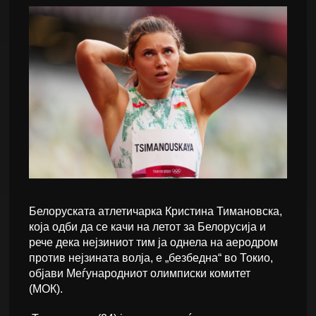
Белоруската атлетичарка Кристина Тимановска,
која одби да се качи на летот за Белорусија и
рече дека нејзиниот тим ја однела на аеродром
против нејзината волја, е „безбедна“ во Токио,
објави Меѓународниот олимписки комитет
(МОК).