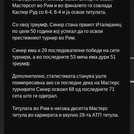
Мастерсот во Рим и во финалето го совлада
Каспер Руд со 6-4, 6-4 и ја освои титулата.
Со овој триумф, Синер стана првиот Италијанец
по цели 50 години кој успеал да го освои
престижниот турнир во Рим.
Синер има и 29 последователни победи на сите
турнири, а во последните 53 меча има дури 51
триумф.
Дополнително, статистиката станува уште
поимпресивна ако се погледне дека на Мастерс
турнирите Синер освоил 68 од последните 71
сета што ги одиграл.
Титулата во Рим е негова десетта Мастерс
титула во кариерата и вкупно 29-та АТП титула.