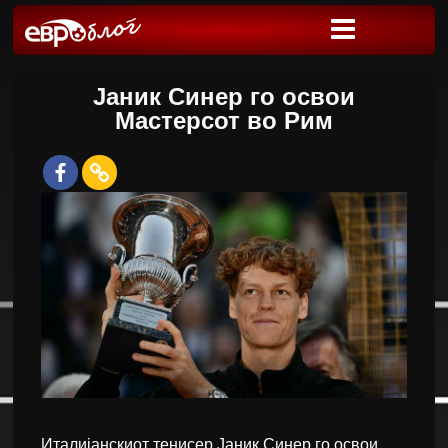
Јаник Синер го освои
Мастерсот во Рим
Италијанскиот тенисер Јаник Синер го освои