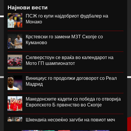
Најнови вести
ПСЖ го купи најдобриот фудбалер на
Монако
Крстевски го замени МЗТ Скопје со
Куманово
Силверстоун се враќа во календарот на
Мото ГП шампионатот
Винициус го продолжи договорот со Реал
Мадрид
Македонските кадети со победа го отворија
Европското Б првенство во Скопје
Шкендија несреќно загуби на првиот меч
против Хибернијан