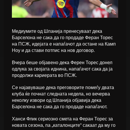
Медиумите од Шпанија пренесуваат дека
Барселона не сака да го продаде Феран Торес
на ПСЖ, идејата е напаѓачот да остане на Камп
Ноу и да стави потпис на нов договор.
Вчера беше објавено дека Ферен Торес донел
одлука за својата иднина, напаѓачот сака да ја
продолжи кариерата во ПСЖ.
Се најавуваше дека преговорите помеѓу двата
клуба ќе почнат следната недела, но вечерва
неколку извори од Шпанија објавија дека
Барселона не сака да го продаде напаѓачот.
Ханси Флик сериозно смета на Феран Торес за
новата сезона, па „каталонците“ сакаат да му го