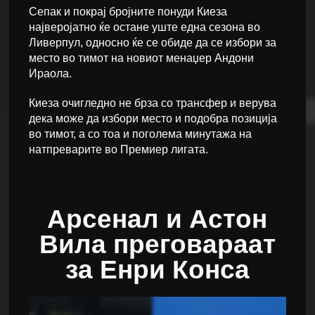
Сепак и покрај бројните понуди Киеза
најверојатно ќе остане уште една сезона во
Ливерпул, односно ќе се обиде да се избори за
место во тимот на новиот менаџер Андони
Ираола.
Киеза очигледно не брза со трансфер и верува
дека може да избори место и подобра позиција
во тимот, а со тоа и поголема минутажа на
натпреварите во Премиер лигата.
Арсенал и Астон
Вила преговараат
за Енри Конса