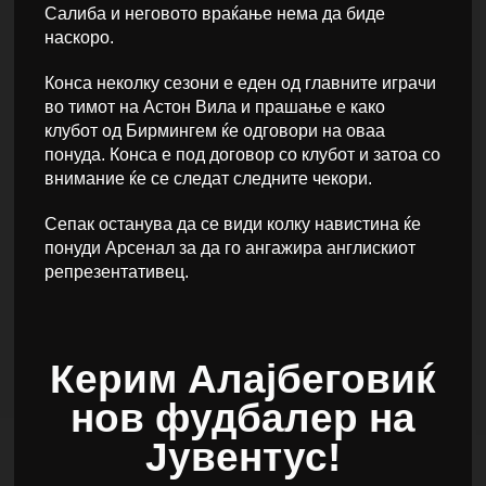
Салиба и неговото враќање нема да биде
наскоро.
Конса неколку сезони е еден од главните играчи
во тимот на Астон Вила и прашање е како
клубот од Бирмингем ќе одговори на оваа
понуда. Конса е под договор со клубот и затоа со
внимание ќе се следат следните чекори.
Сепак останува да се види колку навистина ќе
понуди Арсенал за да го ангажира англискиот
репрезентативец.
Керим Алајбеговиќ
нов фудбалер на
Јувентус!