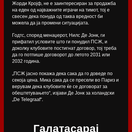
Жорди Кројф, не е заинтересиран за продажба
на еден од најважните играчи на тимот, тој е
свесен дека понуда од таква вредност би
можела да ја промени ситуацијата.
Годтс, според менаџерот, Нилс Де Јонк, ги
прифатил условите што ги понудил ПСЖ, и
доколку клубовите постигнат договор, тој треба
да го потпише договорот до летото 2031 или
2032 година.
„ПСЖ јасно покажа дека сака да го доведе по
секоја цена. Мика сака да се пресели во Париз и
верувам дека клубовите ќе се договорат за
обештетувањето“, изјави Де Јонк за холандски
„De Telegraaf“.
Галатасарај