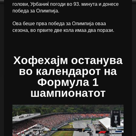
голови, Урбаниќ погоди во 93. минута и донесе
победа за Олимпија.
Ова беше прва победа за Олимпија оваа
сезона, во првите две кола имаа два порази.
Хофехајм останува
во календарот на
Формула 1
шампионатот