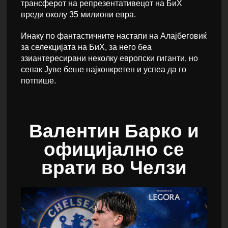
трансферот на репрезентативецот на БиХ
вреди околу 35 милиони евра.
Инаку по фантастичните настапи на Алајбеговиќ
за селекцијата на БиХ, за него беа
ззиантересирани неколку европски гиганти, но
сепак Јуве беше најконкретен и успеа да го
потпише.
Валентин Барко и
официјално се
врати во Челзи