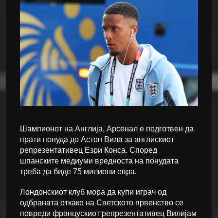
Шампионот на Англија, Арсенал е подготвен да
прати понуда до Астон Вила за англискиот
репрезентативец Езри Конса. Според
шпанските медиуми вредноста на понудата
треба да биде 75 милиони евра.
Лондонскиот клуб мора да купи играч од
одбраната откако на Светското првенство се
повреди францускиот репрезентативец Вилијам