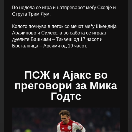
Во недела се игра и натпреварот меѓу Скопје и
Струга Трим Лум.
Колото почнува в петок со мечот меѓу Шкендија
Арачиново и Силекс, а во сабота се играат
дуелите Башкими – Тиквеш од 17 часот и
Брегалница – Арсими од 19 часот.
ПСЖ и Ајакс во
преговори за Мика
Годтс