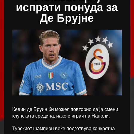
испрати понуда за
Де Брујне
Кевин де Бруин би можел повторно да ја смени
клупската средина, иако е играч на Наполи.
Турскиот шампион веќе подготвува конкретна