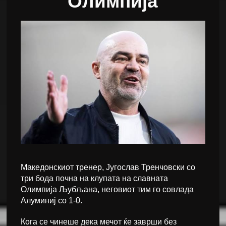
Олимпија
Македонскиот тренер, Југослав Тренчовски со
три бода почна на клупата на славната
Олимпија Љубљана, неговиот тим го совлада
Алуминиј со 1-0.
Кога се чинеше дека мечот ќе заврши без