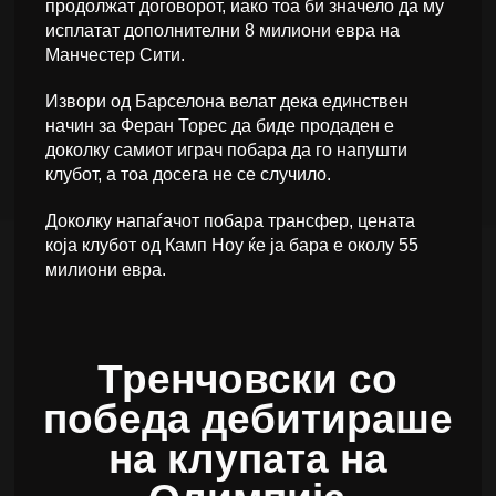
продолжат договорот, иако тоа би значело да му
исплатат дополнителни 8 милиони евра на
Манчестер Сити.
Извори од Барселона велат дека единствен
начин за Феран Торес да биде продаден е
доколку самиот играч побара да го напушти
клубот, а тоа досега не се случило.
Доколку напаѓачот побара трансфер, цената
која клубот од Камп Ноу ќе ја бара е околу 55
милиони евра.
Тренчовски со
победа дебитираше
на клупата на