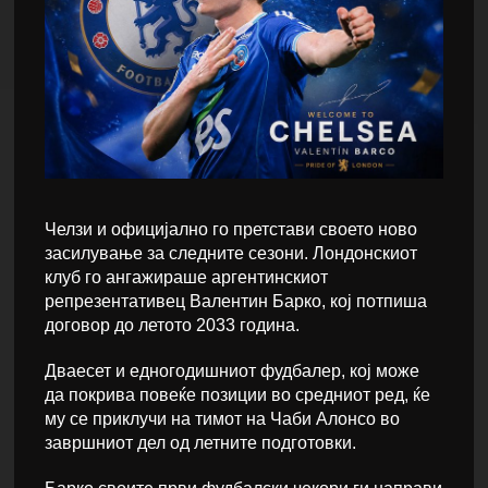
Челзи и официјално го претстави своето ново
засилување за следните сезони. Лондонскиот
клуб го ангажираше аргентинскиот
репрезентативец Валентин Барко, кој потпиша
договор до летото 2033 година.
Дваесет и едногодишниот фудбалер, кој може
да покрива повеќе позиции во средниот ред, ќе
му се приклучи на тимот на Чаби Алонсо во
завршниот дел од летните подготовки.