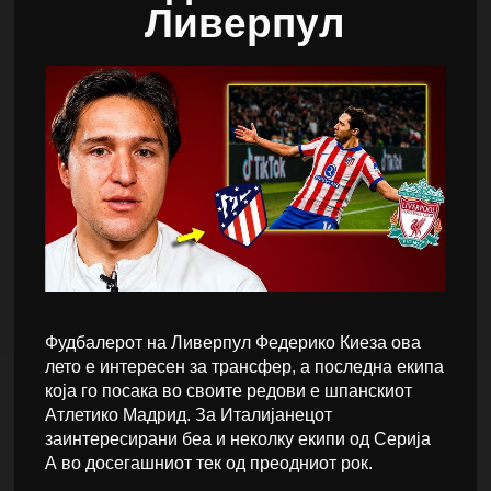
Ливерпул
Фудбалерот на Ливерпул Федерико Киеза ова
лето е интересен за трансфер, а последна екипа
која го посака во своите редови е шпанскиот
Атлетико Мадрид. За Италијанецот
заинтересирани беа и неколку екипи од Серија
А во досегашниот тек од преодниот рок.