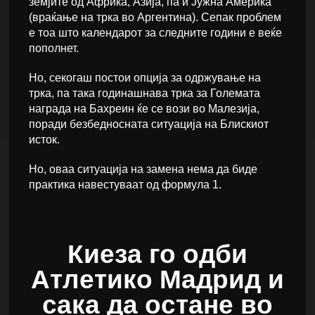
земјите од Африка, Азија, па и Јужна Америка
(враќање на трка во Аргентина). Сепак проблем
е тоа што календарот за следните години е веќе
пополнет.
Но, секогаш постои опција за одржување на
трка, па така годинашнава трка за Големата
награда на Бахреин ќе се вози во Малезија,
поради безбедносната ситуација на Блискиот
исток.
Но, оваа ситуација на замена нема да биде
практика навестуваат од формула 1.
Киеза го одби
Атлетико Мадрид и
сака да остане во