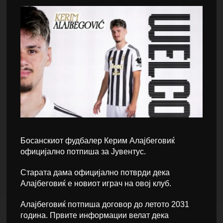
Босанскиот фудбалер Керим Алајбеговиќ
официјално потпиша за Јувентус.
Старата дама официјално потврди дека
Алајбеговиќ е новиот играч на овој клуб.
Алајбеговиќ потпиша договор до летото 2031
година. Првите информации велат дека