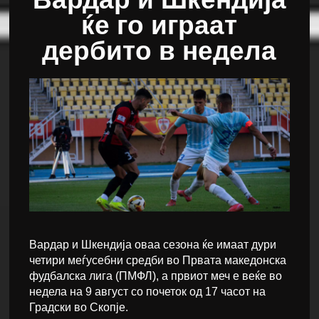
ќе го играат
дербито в недела
Вардар и Шкендија оваа сезона ќе имаат дури
четири меѓусебни средби во Првата македонска
фудбалска лига (ПМФЛ), а првиот меч е веќе во
недела на 9 август со почеток од 17 часот на
Градски во Скопје.