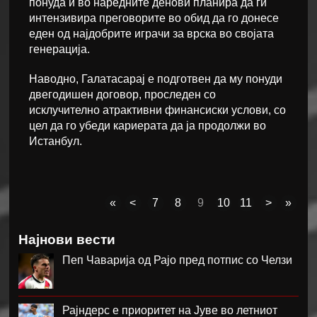
понуда и во наредните денови планира да ги
интензивира преговорите во обид да го донесе
еден од најдобрите играчи за врска во својата
генерација.
Наводно, Галатасарај е подготвен да му понуди
двегодишен договор, проследен со
исклучително атрактивни финансиски услови, со
цел да го убеди кариерата да ја продолжи во
Истанбул.
«
<
7
8
9
10
11
>
»
Најнови вести
Пеп Чаварија од Рајо пред потпис со Челзи
Рајндерс е приоритет на Јуве во летниот