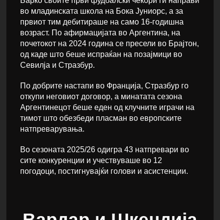
Барко своите први фудбалски чекори ги направи
во младинската школа на Бока Јуниорс, а за
првиот тим дебитираше на само 16-годишна
возраст. По афирмацијата во Аргентина, на
почетокот на 2024 година се пресели во Брајтон,
од каде што беше испраќан на позајмици во
Севилја и Стразбур.
По добрите настапи во Франција, Стразбур го
откупи неговиот договор, а минатата сезона
Аргентинецот беше еден од клучните играчи на
тимот што обезбеди пласман во европските
натпреварувања.
Во сезоната 2025/26 одигра 43 натпревари во
сите конкуренции и учествуваше во 12
погодоци, постигнувајќи голови и асистенции.
Вардар и Шкендија