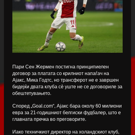
Пари Сен Жермен постигна принципиелен
договор за платата со крилниот напаѓач на
Ајакс, Мика Годтс, но трансферот не е завршен
бидејќи двата клуба сè уште не се договориле за
обештетувањето.
Според „Goal.com“, Ајакс бара околу 60 милиони
евра за 21-годишниот белгиски фудбалер, што е
главната пречка во преговорите.
Иако техничкиот директор на холандскиот клуб,