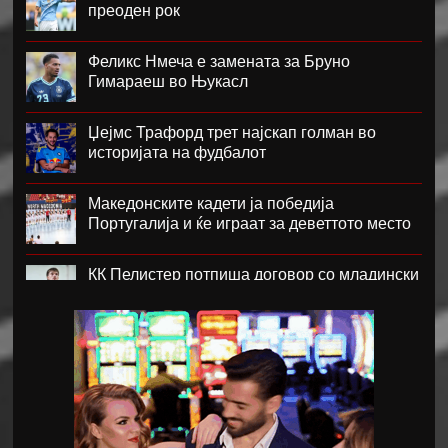
преоден рок
Феликс Нмеча е замената за Бруно
Гимараеш во Њукасл
Џејмс Трафорд трет најскап голман во
историјата на фудбалот
Македонските кадети ја победија
Португалија и ќе играат за деветтото место
КК Пелистер потпиша договор со младински
репрезентативец
Магнес Аклиуш официјално претставен во
Париз
Мики ван де Вен се согласи на нов договор
со Тотенхем