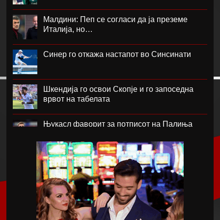
Малдини: Пеп се согласи да ја преземе
Италија, но…
Синер го откажа настапот во Синсинати
Шкендија го освои Скопје и го запоседна
врвот на табелата
Њукасл фаворит за потписот на Палиња
Атланта Јунајтед фаворит за потписот на
Мората
Ник Вајлер-Баб потпиша за Црвена Звезда