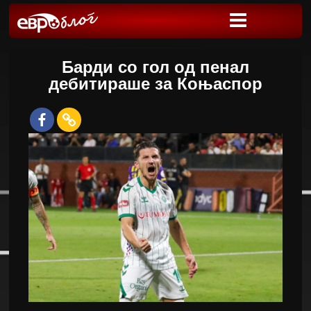
Барди со гол од пенал
дебитираше за Коњаспор