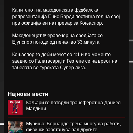
Капитенот на македонската фудбалска
репрезентација Енис Барди постигна гол на свој
прв официјален натпревар за Коњаспор.
Македонецот вчеравечер на средбата со
Ејупспор погоди од пенал во 33.минута.
Коњаспор го доби мечот со 4:1 и во моменто
заедно со Галатасарај и Гезтепе се на врвот на
табелата во турската Супер лига.
Најнови вести
Каљари го потврди трансферот на Даниел
Малдини
Мурињо: Бернардо треба многу да работи,
физички заостанува зад другите