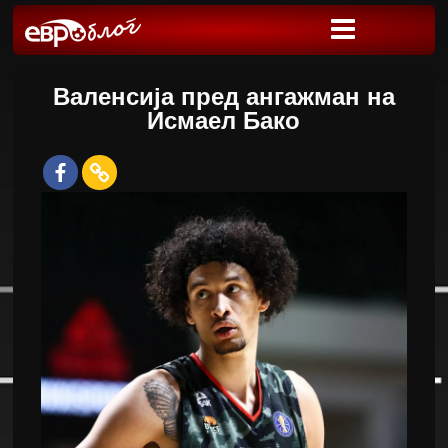
Валенсија пред ангажман на
Исмаел Бако