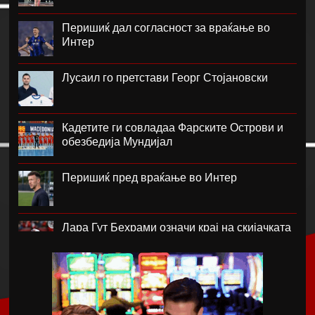
Перишиќ дал согласност за враќање во
Интер
Лусаил го претстави Георг Стојановски
Кадетите ги совладаа Фарските Острови и
обезбедија Мундијал
Перишиќ пред враќање во Интер
Лара Гут Бехрами означи крај на скијачката
кариера
Меси со два гола се врати во дресот на
Интер Мајами по Мундијалот