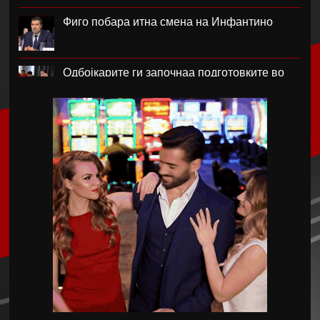
Фиго побара итна смена на Инфантино
Одбојкарите ги започнаа подготовките во
Крушево
РБ Лајпциг го врати голманот Ниланд
Блатер лобира за прва жена на чело на
ФИФА
Нотингем Форест го бара Рејндерс како
замена за Андерсон
Арсенал плаќа скоро 90 милиони евра за
Бруно Гимараеш