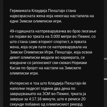
Германката Клаудија Пехштајн стана
највозрасната жена која некогаш настапила на
едни Зимски олимписки игри.
49-годишната натпреварувачка во брзо лизгање
се појави во трката на 3.000 метри во Пекинг, со
што стана само вториот спортист, а првата
жена, која осум пати се натпреварувала на
Зимски Олимписки Игри. Пехштајн, која освои
девет олимписки медали во кариерата, се
изедначи со јапонскиот ски-скокач Нориаки
Касаи по бројот на настапи на Зимските
олимписки игри.
Интересно е тоа што Клаудија Пехштајн ќе
наполни педесет години два дена по
завршувањето на ЗОИ во Пекинг, трката ја
заврши за 4:17.16 минути, што е речиси 20
секунди побавно од олимпискиот рекорд