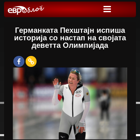
Германката Пехштајн испиша
историја со настап на својата
деветта Олимпијада