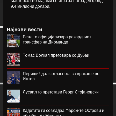
Мастерсот во Мајами се игра за награден фонд:
9,4 милиони долари.
Најнови вести
Реал го официјализира рекордниот
трансфер на Диоманде
Томас Волкап преговара со Дубаи
Перишиќ дал согласност за враќање во
Интер
Лусаил го претстави Георг Стојановски
Кадетите ги совладаа Фарските Острови и
обезбедија Мундијал