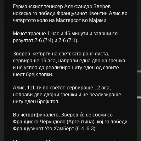
Германскиот тенисер Александар Зверев
ноќеска го победи Французинот Квентин Алис во
четвртото коло на Мастерсот во Мајами.
Мечот траеше 1 час и 46 минути и заврши со
резултат 7-6 (7:4) и 7-6 (7:1).
Зверев, четврти на светската ранг-листа,
сервираше 16 аса, направи една двојна грешка
и не успеа да реализира ниту еден од своите
шест брејк топки.
Алис, 111-ти во светот, сервираше 12 аса,
направи две двојни грешки и не реализираше
ниту еден брејк топ.
Во четвртфиналето, Зверев ќе се соочи со
Франциско Черундоло (Аргентина), кој го победи
Французинот Уго Хамберт (6-4, 6-3).