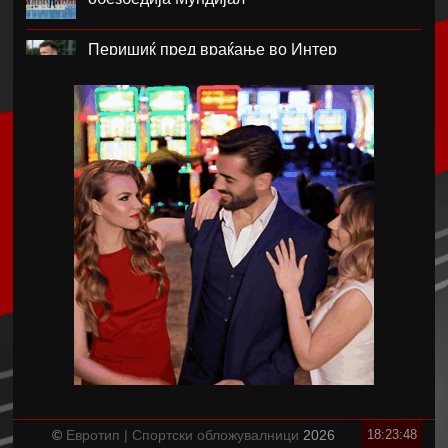
Перишиќ пред враќање во Интер
Лара Гут Бехрами означи крај на скијачката
кариера
Меси со два гола се врати во дресот на
Интер Мајами по Мундијалот
Шенгелија плати еден милион и се
ослободи од Барселона
Мајорка убедливо го совлада ПСЖ
Американецот МекДауел потпиша за
Пелистер
©
Евротип | Спортски обложувалници
2026
18:23:48