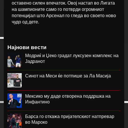
оставено силен впечаток. Овој настап во Лигата
на шампионите само го потврди огромниот
потенцијал што Арсенал го гледа во своето ново
чудо од дете.
Најнови вести
Модриќ и Џеко градат луксузен комплекс на
Јадранот
Синот на Меси ќе потпише за Ла Масија
Мексико му даде отворена поддршка на
Инфантино
Барса го откажа пријателскиот натпревар
во Мароко