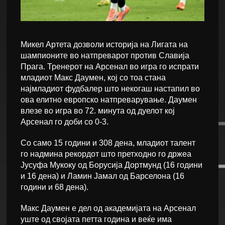
Микел Артета дозволи историја на Лигата на
шампионите во натпреварот против Славија
Прага. Тренерот на Арсенал во игра го испрати
младиот Макс Даумен, кој со тоа стана
најмладиот фудбалер што некогаш настапил во
ова елитно европско натпреварување. Даумен
влезе во игра во 72. минута од дуелот кој
Арсенал го доби со 0-3.
Со само 15 години и 308 дена, младиот талент
го надмина рекордот што претходно го држеа
Јусуфа Мукоку од Борусија Дортмунд (16 години
и 16 дена) и Ламин Јамал од Барселона (16
години и 68 дена).
Макс Даумен е дел од академијата на Арсенал
уште од својата петта година и веќе има