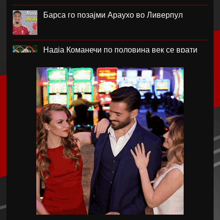
Барса го позајми Араухо во Ливерпул
Надја Команечи по половина век се врати
во Монтреал
ФК Пелистер со заштитен бренд по 81
година постоење !
Артета: Мојот Арсенал учи од грешките
Лука Зидан се раздели со Гранада
Џеронимо Рули е нов втор голман на Сити