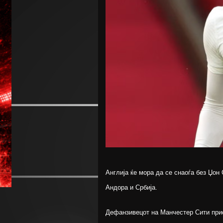
Англија ќе мора да се снаоѓа без Џон
Андора и Србија.
Дефанзивецот на Манчестер Сити прис