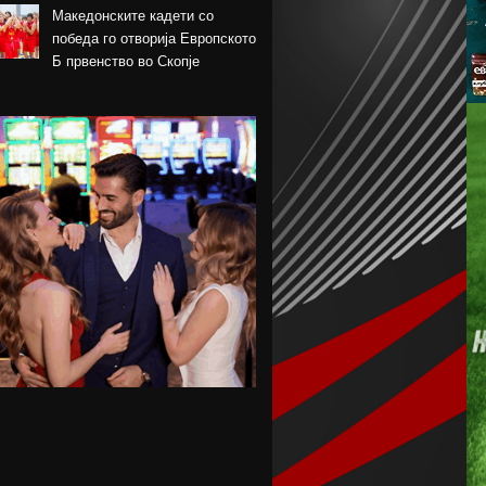
Македонските кадети со
победа го отворија Европското
Б првенство во Скопје
Шкендија несреќно загуби на
првиот меч против Хибернијан
Реал го официјализира
рекордниот трансфер на
Диоманде
Томас Волкап преговара со
Дубаи
Перишиќ дал согласност за
враќање во Интер
Лусаил го претстави Георг
Стојановски