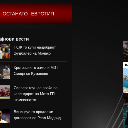
ОСТАНАТО
ЕВРОТИП
ајнови вести
ПСЖ го купи најдобриот
фудбалер на Монако
Крстевски го замени МЗТ
Скопје со Куманово
Силверстоун се враќа во
календарот на Мото ГП
шампионатот
Винициус го продолжи
договорот со Реал Мадрид