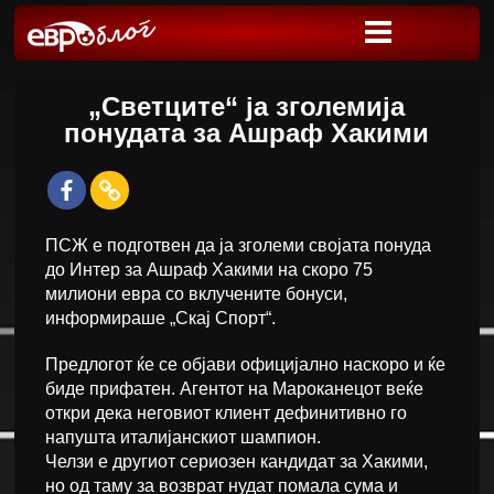
„Светците“ ја зголемија
понудата за Ашраф Хакими
ПСЖ е подготвен да ја зголеми својата понуда
до Интер за Ашраф Хакими на скоро 75
милиони евра со вклучените бонуси,
информираше „Скај Спорт“.
Предлогот ќе се објави официјално наскоро и ќе
биде прифатен. Агентот на Мароканецот веќе
откри дека неговиот клиент дефинитивно го
напушта италијанскиот шампион.
Челзи е другиот сериозен кандидат за Хакими,
но од таму за возврат нудат помала сума и