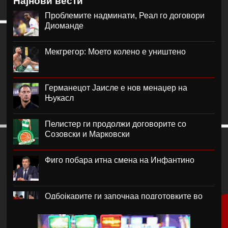
Најнови вести
Проблемите надминати, Реал го договори
Диоманде
Мекгрегор: Моето колено е уништено
Германецот Јаисле е нов менаџер на
Њукасл
Пелистер ги продолжи договорите со
Созовски и Марковски
Фиго побара итна смена на Инфантино
Одбојкарите ги започнаа подготовките во
Крушево