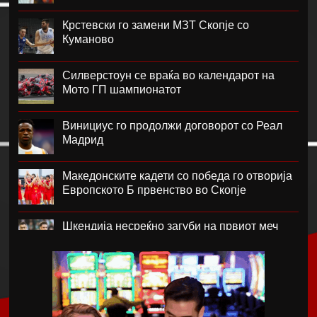
Крстевски го замени МЗТ Скопје со
Куманово
Силверстоун се враќа во календарот на
Мото ГП шампионатот
Винициус го продолжи договорот со Реал
Мадрид
Македонските кадети со победа го отворија
Европското Б првенство во Скопје
Шкендија несреќно загуби на првиот меч
против Хибернијан
Реал го официјализира рекордниот
трансфер на Диоманде