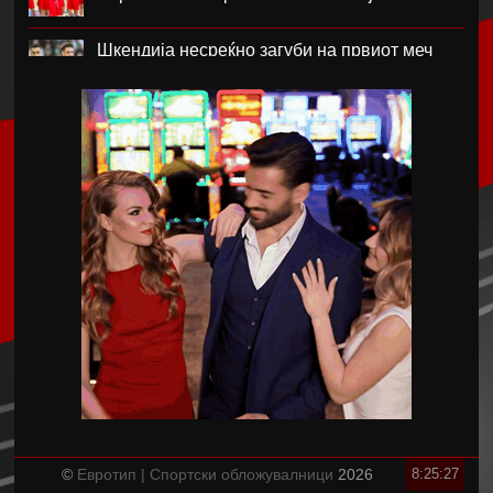
Шкендија несреќно загуби на првиот меч
против Хибернијан
Реал го официјализира рекордниот
трансфер на Диоманде
Томас Волкап преговара со Дубаи
Перишиќ дал согласност за враќање во
Интер
Лусаил го претстави Георг Стојановски
Кадетите ги совладаа Фарските Острови и
обезбедија Мундијал
©
Евротип | Спортски обложувалници
2026
8:25:27