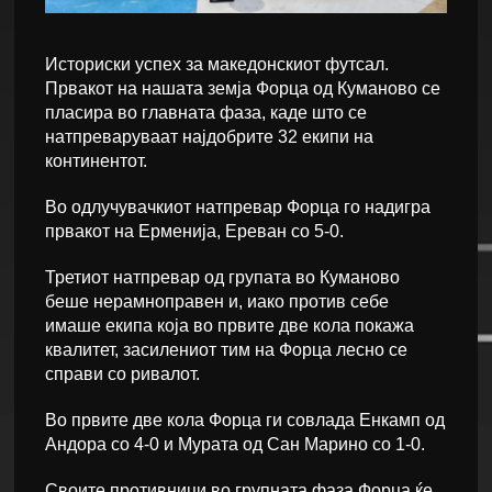
Историски успех за македонскиот футсал.
Првакот на нашата земја Форца од Куманово се
пласира во главната фаза, каде што се
натпреваруваат најдобрите 32 екипи на
континентот.
Во одлучувачкиот натпревар Форца го надигра
првакот на Ерменија, Ереван со 5-0.
Третиот натпревар од групата во Куманово
беше нерамноправен и, иако против себе
имаше екипа која во првите две кола покажа
квалитет, засилениот тим на Форца лесно се
справи со ривалот.
Во првите две кола Форца ги совлада Енкамп од
Андора со 4-0 и Мурата од Сан Марино со 1-0.
Своите противници во групната фаза Форца ќе