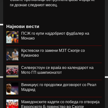
ги дознае следниот месец.
Најнови вести
ПСЖ го купи најдобриот фудбалер на
Монако
Крстевски го замени МЗТ Скопје со
Куманово
Силверстоун се враќа во календарот на
Мото ГП шампионатот
Винициус го продолжи договорот со Реал
Мадрид
Македонските кадети со победа го отворија
Европското Б првенство во Скопје