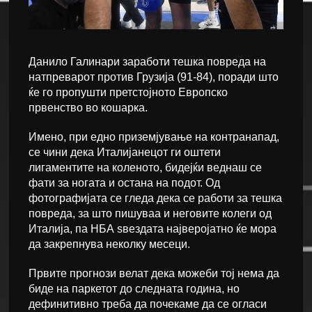
Данило Галинари заработи тешка повреда на
натпреварот против Грузија (91-84), поради што
ќе го пропушти претстојното Европско
првенство во кошарка.
Имено, при едно приземјување на контранапад,
се чини дека Италијанецот ги оштети
лигаментите на коленото, бидејќи веднаш се
фати за ногата и остана на подот. Од
фотографијата се гледа дека се работи за тешка
повреда, за што пишуваа и неговите колеги од
Италија, па НБА ѕвездата најверојатно ќе мора
да закрепнува неколку месеци.
Првите прогнози велат дека можеби тој нема да
биде на паркетот до следната година, но
дефинитивно треба да почекаме да се огласи