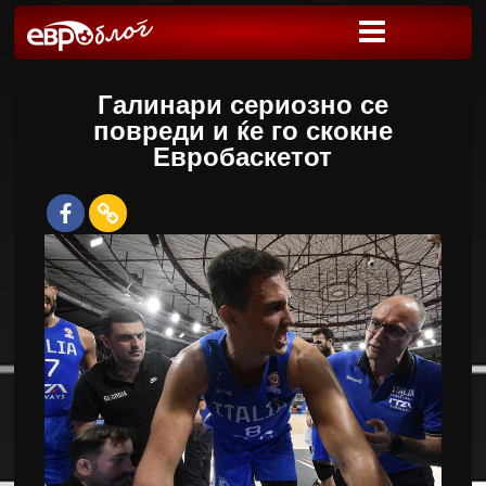
Галинари сериозно се
повреди и ќе го скокне
Евробаскетот