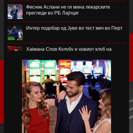
Фисник Аслани не ги мина лекарските
прегледи во РБ Лајпциг
Интер подобар од Јуве во тест меч во Перт
Хајмана Спор Кулубу е новиот клуб на
Александра Марковска
Модриќ и Џеко градат луксузен комплекс на
Јадранот
Синот на Меси ќе потпише за Ла Масија
Мексико му даде отворена поддршка на
Инфантино