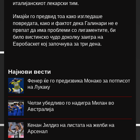
италијанскиот лекарски тим.
Имајќи го предвид тоа како изгледаше
повредата, како и фактот дека Галинари не е
првпат да има проблеми со лигаментите, би
било вистинско чудо доколку заигра на
Евробаскет кој започнува за три дена.
Најнови вести
Фенер ќе го предизвика Монако за потписот
на Лукаку
Челзи убедливо го надигра Милан во
Австралија
Кенан Јилдиз на листата на желби на
Арсенал