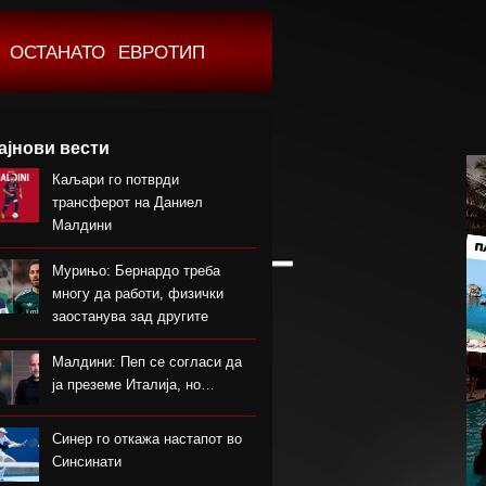
ОСТАНАТО
ЕВРОТИП
ајнови вести
Каљари го потврди
трансферот на Даниел
Малдини
Мурињо: Бернардо треба
многу да работи, физички
заостанува зад другите
Малдини: Пеп се согласи да
ја преземе Италија, но…
Синер го откажа настапот во
Синсинати