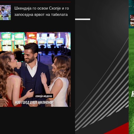
Шкендија го освои Скопје и го
запоседна врвот на табелата
Њукасл фаворит за потписот
на Палиња
Атланта Јунајтед фаворит за
потписот на Мората
Ник Вајлер-Баб потпиша за
Црвена Звезда
Скопје извлече големо реми
со Струга Трим Лум
Барса сака да го замени
Араухо со Ромеро