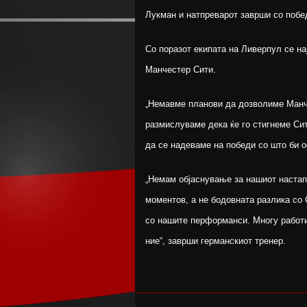
Лукман и натпреварот заврши со побе
Со поразот екипата на Ливерпул се на
Манчестер Сити.
„Немавме планови да дозволиме Манче
размислуваме дека ќе го стигнеме Си
да се надеваме на победи со што би о
„Немам објаснување за нашиот настап 
моментов, а не бодовната разлика со 
со нашите перформанси. Многу работи
ние“, заврши германскиот тренер.