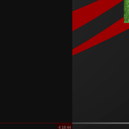
Исмаел Бенасер си замина од
Милан
Барса го нуди Де Јонг во
трансферот на Родри
Хорхе Мартин победи на
спринтот во Велика Британија
Тиквеш го „распарчи“ Башкими
и го запоседна врвот на
табелата
Брегалница го декласира
Арсими во првиот домашен
меч во сезоната
4:18:44