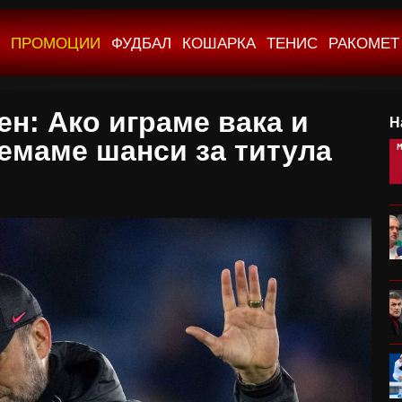
ПРОМОЦИИ
ФУДБАЛ
КОШАРКА
ТЕНИС
РАКОМЕТ
ен: Ако играме вака и
Н
немаме шанси за титула