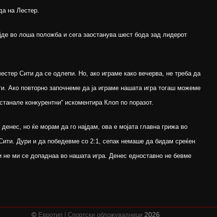
да на Лестер.
јде во лоша положба и сега заостанува шест бода зад лидерот
стер Сити да се одлепи. Но, ако играме како вечерва, не треба да
ти. Ако повторно започнеме да ја играме нашата игра тогаш можеме
станале конкурентни“ искоментира Клоп по поразот.
денес, но ќе морам да го најдам, ова е мојата главна грижа во
Сити. Дури и да победевме со 2:1, сепак немаше да бидам среќен
 не ми се допаднаа во нашата игра. Денес едноставно не бевме
©
2026
Евротип | Спортски обложувалници