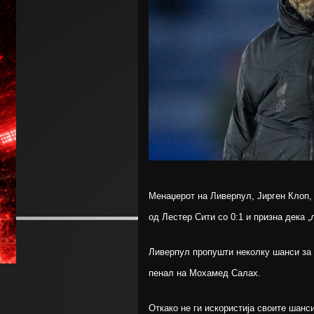
Менаџерот на Ливерпул, Јирген Клоп,
од Лестер Сити со 0:1 и призна дека „
Ливерпул пропушти неколку шанси за 
пенал на Мохамед Салах.
Откако не ги искористија своите шанс