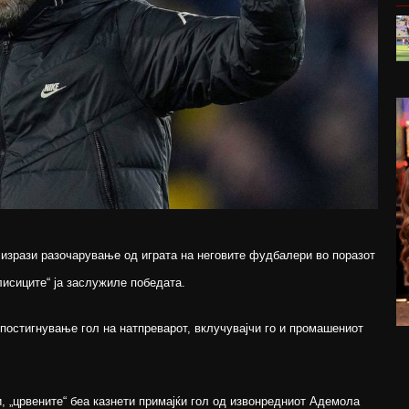
 изрази разочарување од играта на неговите фудбалери во поразот
лисиците“ ја заслужиле победата.
постигнување гол на натпреварот, вклучувајчи го и промашениот
и, „црвените“ беа казнети примајќи гол од извонредниот Адемола