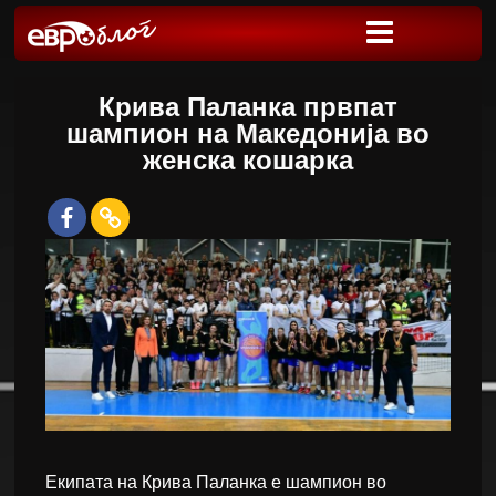
Крива Паланка првпат
шампион на Македонија во
женска кошарка
Eкипата на Крива Паланка е шампион во