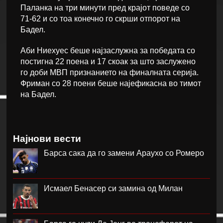
Паланка на три минути пред крајот поведе со
71-62 и со тоа конечно го скрши отпорот на
Бадел.
Аби Ниехуес беше најзаслужна за победата со
постигна 22 поена и 17 скоак за што заслужено
го доби МВП признанието на финалната серија.
Фриман со 28 поени беше најефикасна во тимот
на Бадел.
Најнови вести
Барса сака да го замени Араухо со Ромеро
Исмаел Бенасер си замина од Милан