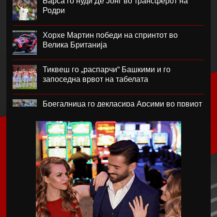
Барса го нуди Де Јонг во трансферот на
Родри
Хорхе Мартин победи на спринтот во
Велика Британија
Тиквеш го „распарчи“ Башкими и го
запоседна врвот на табелата
Брегалница го декласира Арсими во првиот
домашен меч во сезоната
Катерина Ацевска светска вицешампионка
во џиу-џицу
Дарко Чурлинов го впиша првенецот за
Погон Шчечин
Фенер ќе го предизвика Монако за потписот
на Лукаку