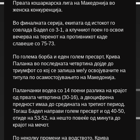
Првата кошаркарска лига на Македонија во
женска конкуренција.
Во финалната серија, екипата од истокот го
совлада Бадел со 3-1, а клучниот поен го освои
вечерва на теренот на противникот каде
славеше со 75-73.
По голема борба и еден голем пресврт, Крива
Паланка во последната четвртина дојде до
триумфот со кој се запиша меѓу освојувачите на
титула по осамостојувањето на Македонија.
Паланчанки водеа со 14 поени разлика на крајот
од првата четвртина (30-16), а двоцифрена
предност имаа до средината на третиот период.
Тогаш Бадел направи голем пресврт и од 40-50,
отиде на 53-52, на нешто повеќе од минута до
крајот на мечот.
По неколку промени на водството, Крива